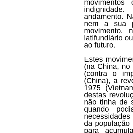
movimentos 
indignidad
andamento. Nã
nem a sua p
movimento, 
latifundiário 
ao futuro.
Estes movimen
(na China, no
(contra o im
(China), a re
1975 (Vietna
destas revol
não tinha de 
quando podi
necessidades 
da população 
para acumul