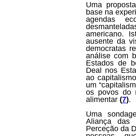
Uma proposta
base na experi
agendas eco
desmantelad
americano. Is
ausente da vi
democratas re
análise com b
Estados de b
Deal nos Est
ao capitalism
um “capitalis
os povos do 
alimentar
(
7
)
.
Uma sondage
Aliança das 
Perceção da D
pessoas qu