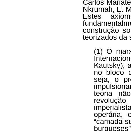
Carlos Mariát
Nkrumah, E. M
Estes axiom
fundamentalme
construção so
teorizados da 
(1) O mar
Internacio
Kautsky), a
no bloco c
seja, o pr
impulsiona
teoria nã
revoluçã
imperialis
operária,
“camada su
burgueses”,