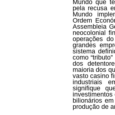
Mundo que te
pela recusa e
Mundo imple
Ordem Económi
Assembleia G
neocolonial f
operações do
grandes empre
sistema defin
como “tributo”
dos detentor
maioria dos qu
vasto casino f
industriais 
signifique q
investimentos 
bilionários em
produção de 