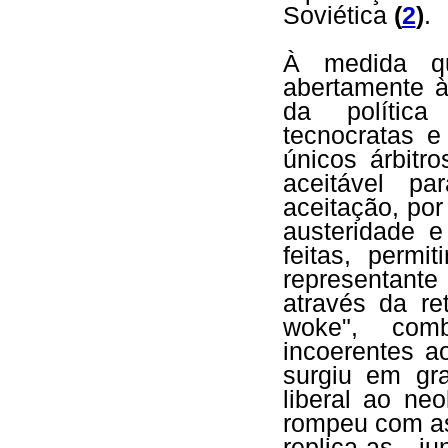
Soviética
(
2
)
.
À medida qu
abertamente à
da política
tecnocratas 
únicos árbitr
aceitável pa
aceitação, por
austeridade e
feitas, permi
representant
através da ret
woke", com
incoerentes a
surgiu em gr
liberal ao ne
rompeu com as 
replica-as 