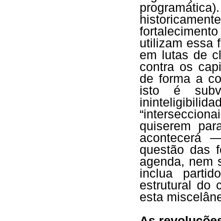
programática
historicamen
fortaleciment
utilizam essa 
em lutas de c
contra os capi
de forma a co
isto é subv
ininteligib
“interseccion
quiserem par
acontecerá 
questão das f
agenda, nem s
inclua parti
estrutural do 
esta miscelâne
As revoluções