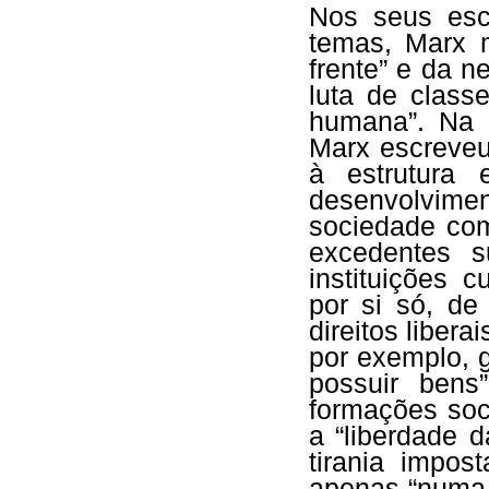
Nos seus esc
temas, Marx 
frente” e da n
luta de class
humana”. Na
Marx escreveu
à estrutura
desenvolvimen
sociedade com
excedentes s
instituições c
por si só, de
direitos libera
por exemplo, 
possuir bens
formações soc
a “liberdade d
tirania impos
apenas “numa 