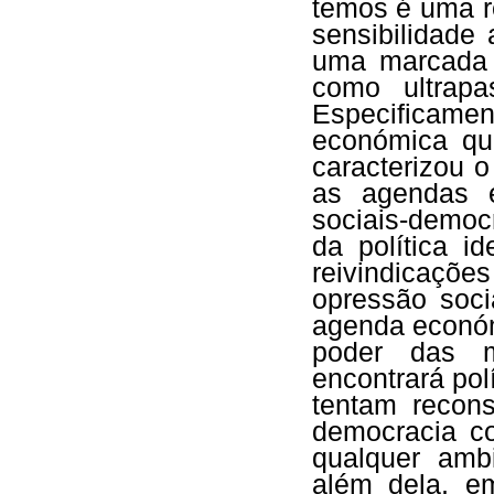
temos é uma r
sensibilidade
uma marcada 
como ultrapa
Especificam
económica qu
caracterizou o
as agendas e
sociais-democ
da política i
reivindicaç
opressão soci
agenda económi
poder das m
encontrará pol
tentam recons
democracia co
qualquer amb
além dela, e