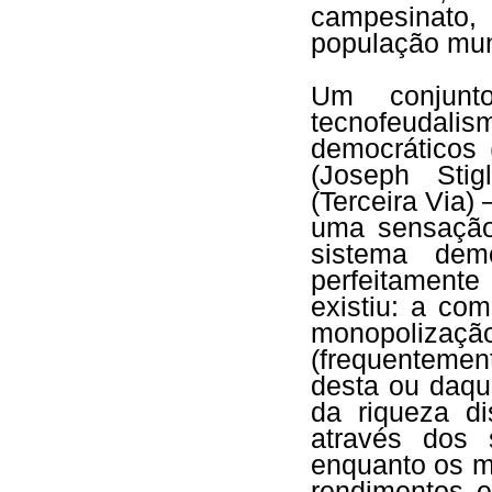
campesinato,
população mun
Um conjun
tecnofeudali
democráticos 
(Joseph Stigl
(Terceira Via)
uma sensação 
sistema demo
perfeitamente
existiu: a com
monopolizaç
(frequentemen
desta ou daqu
da riqueza d
através dos 
enquanto os m
rendimentos e