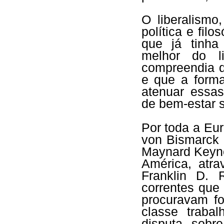
O liberalismo
política e fil
que já tinha
melhor do li
compreendia q
e que a forma
atenuar essa
de bem-estar s
Por toda a Eu
von Bismarck 
Maynard Keyne
América, atra
Franklin D. 
correntes que
procuravam f
classe traba
disputa sobr