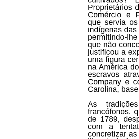
Proprietários 
Comércio e P
que servia os
indígenas das
permitindo-lhe
que não conce
justificou a e
uma figura ce
na América do
escravos atr
Company e com
Carolina, bas
As tradiçõe
francófonos, 
de 1789, desp
com a tentat
concretizar a