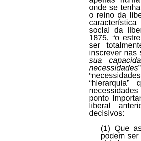
onde se tenha
o reino da l
característi
social da lib
1875, “o estre
ser totalmen
inscrever nas
sua capacid
necessidades
“necessidades
“hierarquia
necessidades 
ponto import
liberal ante
decisivos:
(1) Que as
podem ser 