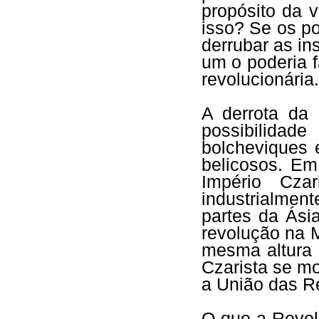
propósito da 
isso? Se os p
derrubar as in
um o poderia 
revolucionária.
A derrota da
possibilidad
bolcheviques 
belicosos. Em
Império Cza
industrialment
partes da Ási
revolução na 
mesma altura 
Czarista se m
a União das Re
O que a Revol