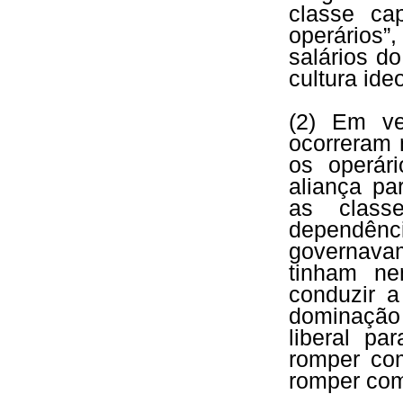
classe cap
operários
salários d
cultura ide
(2) Em ve
ocorreram 
os operár
aliança pa
as class
dependênc
governav
tinham n
conduzir a
dominação 
liberal pa
romper co
romper com 