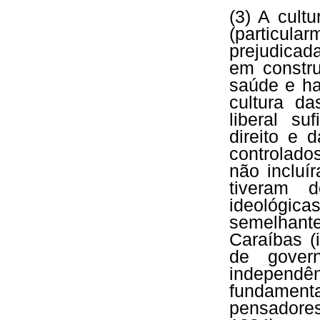
(3) A cult
(particul
prejudicad
em constru
saúde e ha
cultura d
liberal su
direito e 
controlado
não incluí
tiveram 
ideológi
semelhant
Caraíbas (
de govern
independ
fundamen
pensadore