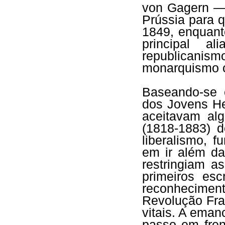
von Gagern — 
Prússia para 
1849, enquant
principal a
republicanis
monarquismo c
Baseando-se c
dos Jovens He
aceitavam al
(1818-1883) d
liberalismo, 
em ir além da
restringiam a
primeiros es
reconhecimen
Revolução Fra
vitais. A eman
passo em fren