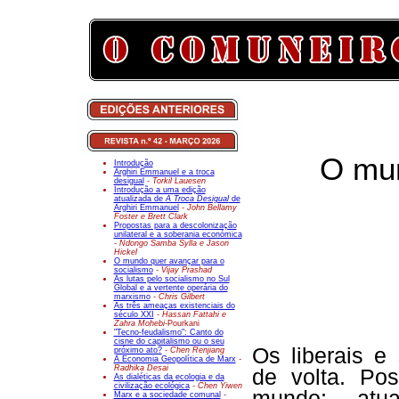
O mun
Introdução
Arghiri Emmanuel e a troca
desigual
- Torkil Lauesen
Introdução a uma edição
atualizada de
A Troca Desigual
de
Arghiri Emmanuel
- John Bellamy
Foster e Brett Clark
Propostas para a descolonização
unilateral e a soberania económica
- Ndongo Samba Sylla e Jason
Hickel
O mundo quer avançar para o
socialismo
- Vijay Prashad
As lutas pelo socialismo no Sul
Global e a vertente operária do
marxismo
- Chris Gilbert
As três ameaças existenciais do
século XXI
- Hassan Fattahi e
Zahra Mohebi-
Pourkani
"Tecno-feudalismo": Canto do
cisne do capitalismo ou o seu
Os liberais e
próximo ato?
- Chen Renjiang
A Economia Geopolítica de Marx
-
Radhika Desai
de volta. Po
As dialéticas da ecologia e da
civilização ecológica
- Chen Yiwen
mundo; at
Marx e a sociedade comunal
-