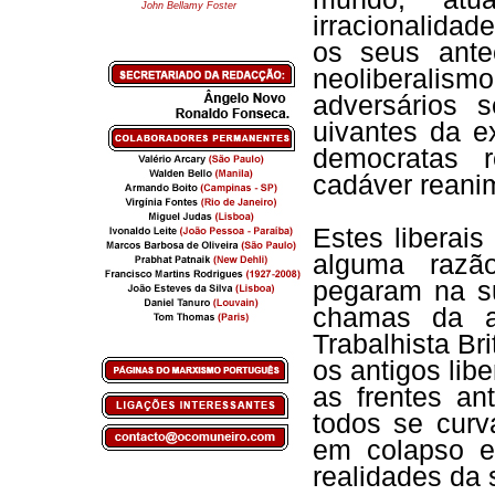
John Bellamy Foster
irracionalidad
os seus ante
neoliberalism
adversários 
uivantes da ex
democratas
cadáver reani
Estes liberai
alguma razã
pegaram na su
chamas da au
Trabalhista Br
os antigos lib
as frentes an
todos se curv
em colapso e
realidades da 