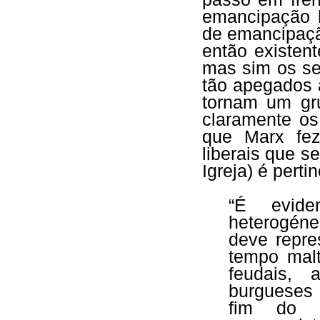
emancipação 
de emancipaçã
então existen
mas sim os se
tão apegados 
tornam um gr
claramente os 
que Marx f
liberais que 
Igreja) é perti
“É evide
heterogéne
deve repre
tempo malt
feudais, 
burgueses 
fim do m