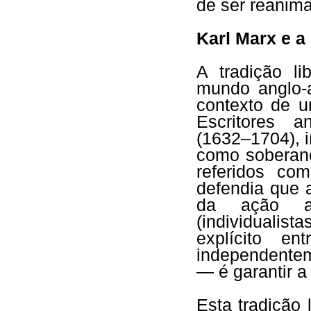
de ser reanim
Karl Marx e a 
A tradição l
mundo anglo-a
contexto de u
Escritores 
(1632–1704),
como soberano
referidos co
defendia que 
da ação au
(individualis
explícito e
independentem
— é garantir a
Esta tradição 