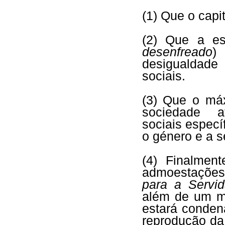
(1) Que o capi
(2) Que a est
desenfreado
)
desigualdad
sociais.
(3) Que o má
sociedade a
sociais especí
o género e a s
(4) Finalmen
admoestações
para a Servi
além de um m
estará condena
reprodução da 