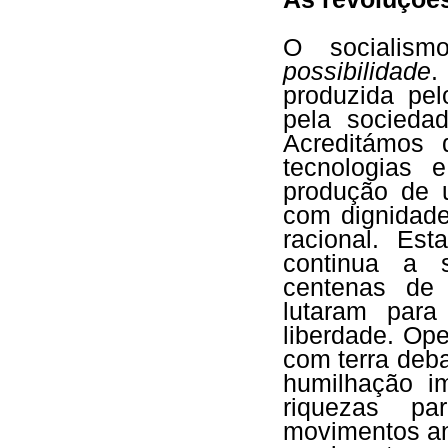
O socialis
possibilidade
.
produzida pel
pela socieda
Acreditámos 
tecnologias 
produção de 
com dignidade
racional. Est
continua a s
centenas de
lutaram par
liberdade. Op
com terra deb
humilhação im
riquezas pa
movimentos an