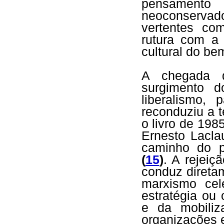
pensamento 
neoconserva
vertentes co
rutura com a 
cultural do bem
A chegada de
surgimento 
liberalismo,
reconduziu a 
o livro de 198
Ernesto Lacla
caminho do p
(
15
)
. A rejei
conduz direta
marxismo cel
estratégia ou
e da mobiliz
organizações 