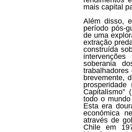
mais capital p
Além disso, e
período pós-g
de uma explor
extração pred
construída so
intervenções
soberania do
trabalhadores
brevemente, d
prosperidade 
Capitalismo” 
todo o mundo 
Esta era dour
económica ne
através de go
Chile em 197