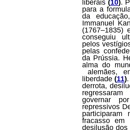
liberais
(
10
)
. 
para a formula
da educação
Immanuel Kan
(1767–1835) 
conseguiu ul
pelos vestígi
pelas confed
da Prússia. H
alma do mund
alemães, em 
liberdade
(
11
)
derrota, desilu
regressaram
governar po
repressivos De
participaram 
fracasso em 
desilusão dos