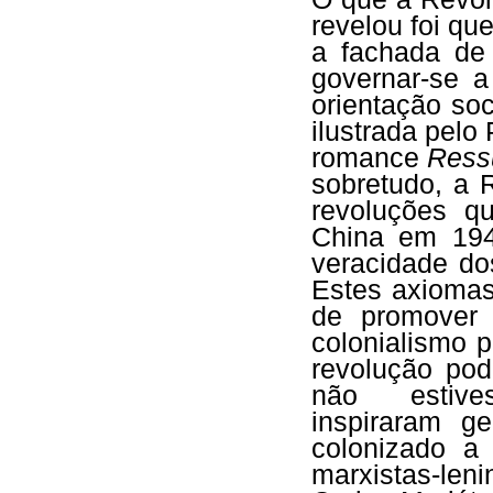
revelou foi q
a fachada de 
governar-se a
orientação soci
ilustrada pelo
romance
Ress
sobretudo, a
revoluções q
China em 19
veracidade do
Estes axiomas
de promover 
colonialismo 
revolução pod
não estive
inspiraram g
colonizado a 
marxistas-len