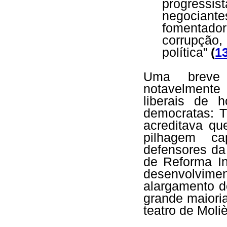
progressi
negocian
fomentador
corrupção
política”
(
1
Uma breve 
notavelmente
liberais de h
democratas: 
acreditava qu
pilhagem ca
defensores da
de Reforma I
desenvolvime
alargamento d
grande maiori
teatro de Moliè