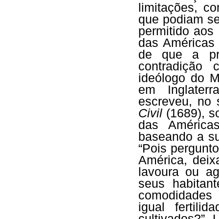
limitações, c
que podiam se
permitido aos
das Américas 
de que a pr
contradição
ideólogo do M
em Inglater
escreveu, no
Civil
(1689), s
das Américas
baseando a sua
“Pois pergunto
América, deix
lavoura ou ag
seus habitant
comodidades 
igual fertil
cultivados?” 