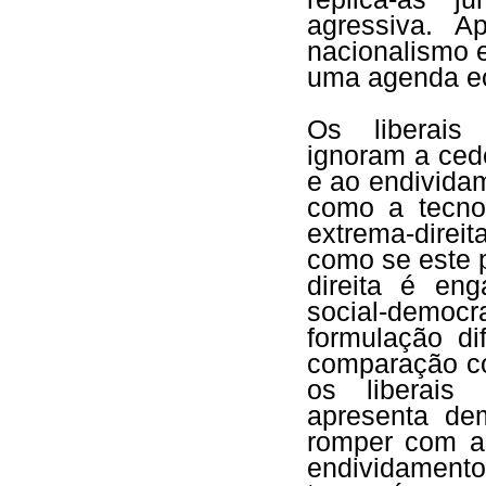
agressiva. 
nacionalismo 
uma agenda ec
Os liberais 
ignoram a cedê
e ao endivida
como a tecnoc
extrema-direit
como se este p
direita é en
social-demo
formulação d
comparação c
os liberais 
apresenta de
romper com a
endividamento