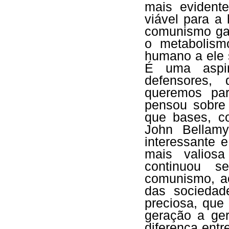
mais evident
viável para a
comunismo gar
o metabolism
humano a ele s
É uma aspir
defensores,
queremos par
pensou sobre
que bases, co
John Bellam
interessante e
mais valios
continuou 
comunismo, ao
das sociedad
preciosa, que
geração a ger
diferença ent