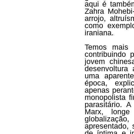
aqui é també
Zahra Mohebi-
arrojo, altruí
como exemplo
iraniana.
Temos mais t
contribuindo
jovem chines
desenvoltura 
uma aparente
época, expli
apenas perant
monopolista f
parasitário. 
Marx, longe
globalizaç
apresentado,
de íntima e i