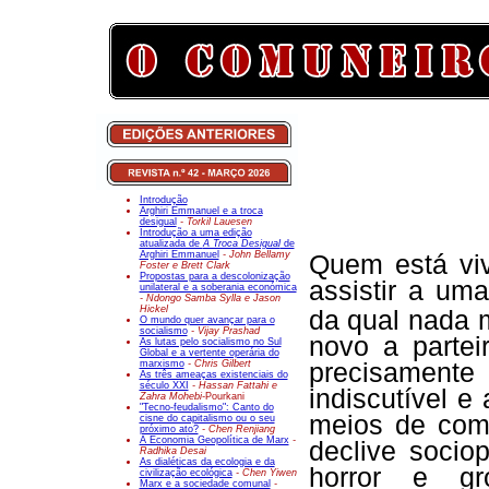
Introdução
Arghiri Emmanuel e a troca
desigual
- Torkil Lauesen
Introdução a uma edição
atualizada de
A Troca Desigual
de
Arghiri Emmanuel
- John Bellamy
Quem está viv
Foster e Brett Clark
Propostas para a descolonização
assistir a um
unilateral e a soberania económica
- Ndongo Samba Sylla e Jason
Hickel
da qual nada 
O mundo quer avançar para o
socialismo
- Vijay Prashad
novo a partei
As lutas pelo socialismo no Sul
Global e a vertente operária do
marxismo
- Chris Gilbert
precisament
As três ameaças existenciais do
século XXI
- Hassan Fattahi e
indiscutível e
Zahra Mohebi-
Pourkani
"Tecno-feudalismo": Canto do
meios de com
cisne do capitalismo ou o seu
próximo ato?
- Chen Renjiang
A Economia Geopolítica de Marx
-
declive socio
Radhika Desai
As dialéticas da ecologia e da
horror e gro
civilização ecológica
- Chen Yiwen
Marx e a sociedade comunal
-