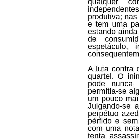
qualquer con
independent
produtiva; na
e tem uma pal
estando ainda
de consumid
espetáculo, 
consequentemen
A luta contra
quartel. O in
pode nunca s
permitia-se a
um pouco mais
Julgando-se 
perpétuo azed
pérfido e sem
com uma nota
tenta assassi