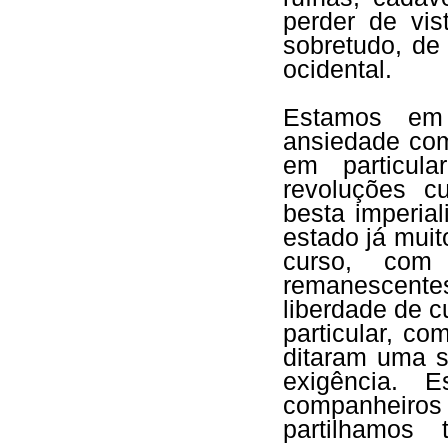
perder de vi
sobretudo, de
ocidental.
Estamos em 
ansiedade com
em particul
revoluções c
besta imperial
estado já mui
curso, com
remanescente
liberdade de c
particular, co
ditaram uma s
exigência. 
companheiros
partilhamos