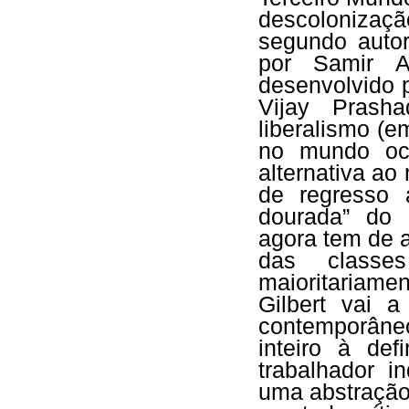
descolonizaçã
segundo autor
por Samir Am
desenvolvido 
Vijay Prasha
liberalismo (e
no mundo oci
alternativa ao
de regresso 
dourada” do 
agora tem de a
das classe
maioritariame
Gilbert vai a
contemporâne
inteiro à def
trabalhador i
uma abstração,