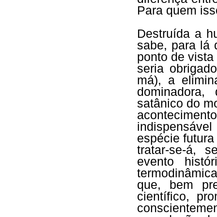
Para quem isso
Destruída a h
sabe, para lá 
ponto de vista
seria obrigad
má), a elimin
dominadora,
satânico do mo
aconteciment
indispensável
espécie futura
tratar-se-á, 
evento histó
termodinâmic
que, bem pre
científico, p
conscienteme