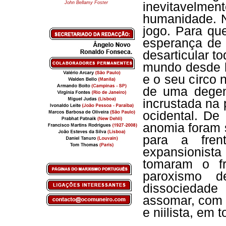
John Bellamy Foster
inevitavelm
humanidade. N
jogo. Para qu
esperança de 
desarticular t
mundo desde h
e o seu circo 
de uma degen
incrustada na 
ocidental. De
anomia foram 
para a fren
expansionist
tomaram o fr
paroxismo d
dissociedade
assomar, com a 
e niilista, em 