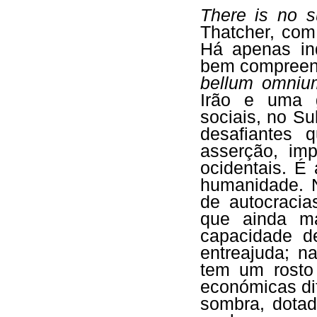
There is no s
Thatcher, com
Há apenas ind
bem compreend
bellum omniu
Irão e uma g
sociais, no S
desafiantes 
asserção, imp
ocidentais. É
humanidade. 
de autocracia
que ainda ma
capacidade de
entreajuda; n
tem um rosto
económicas di
sombra, dotad