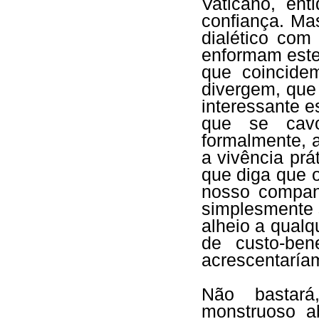
Vaticano, en
confiança. Ma
dialético com
enformam este
que coincide
divergem, que 
interessante es
que se cavo
formalmente, a
a vivência pr
que diga que o
nosso compan
simplesmente 
alheio a qualq
de custo-bene
acrescentaría
Não bastará
monstruoso a