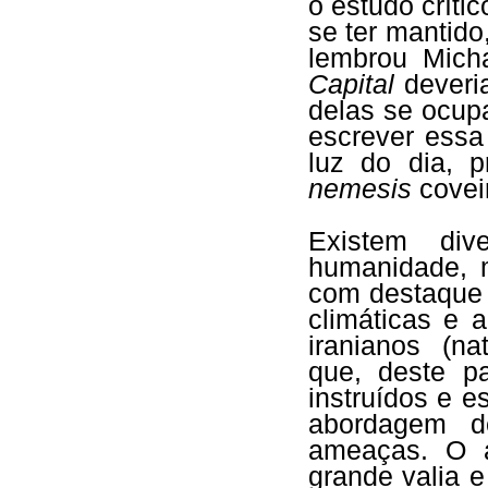
o estudo críti
se ter mantid
lembrou Mich
Capital
deveri
delas se ocup
escrever essa
luz do dia, 
nemesis
coveir
Existem div
humanidade, m
com destaque 
climáticas e a 
iranianos (n
que, deste pa
instruídos e 
abordagem d
ameaças. O a
grande valia e