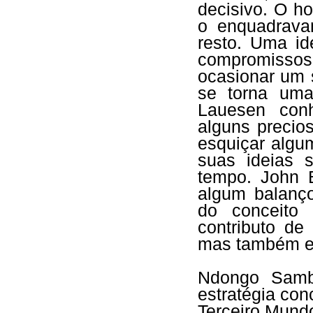
decisivo. O h
o enquadrava
resto. Uma id
compromisso
ocasionar um s
se torna uma 
Lauesen con
alguns precio
esquiçar alg
suas ideias 
tempo. John B
algum balanço
do conceito 
contributo de
mas também em
Ndongo Samb
estratégia con
Terceiro Mundo