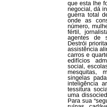
que esta lhe 
negocial, dá i
guerra total 
onde as cons
número, mulhe
fértil, jornal
agentes de s
Destrói priorit
assistência al
carros e quart
edifícios ad
social, escola
mesquitas, 
singelas pada
inteligência a
tessitura soc
uma dissocied
Para sua “segu
ruínas, cadáv