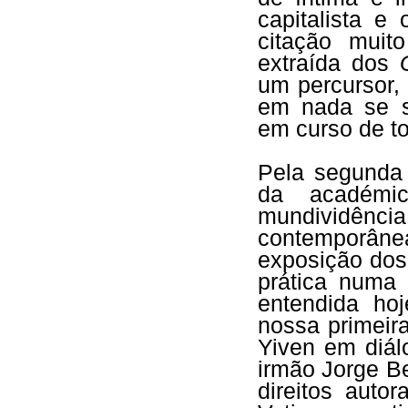
capitalista 
citação muit
extraída dos
um percursor,
em nada se s
em curso de t
Pela segunda 
da académi
mundividên
contemporâne
exposição dos
prática numa 
entendida ho
nossa primeira
Yiven em diá
irmão Jorge B
direitos auto