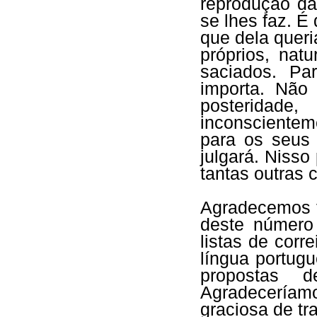
reprodução da
se lhes faz. É 
que dela queri
próprios, nat
saciados. Pa
importa. Não
posterida
inconscientem
para os seus
julgará. Niss
tantas outras 
Agradecemos t
deste númer
listas de corr
língua portugu
propostas d
Agradeceríamo
graciosa de tr