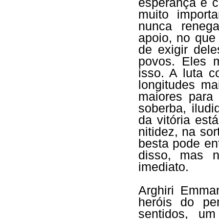
esperança e 
muito import
nunca reneg
apoio, no que
de exigir del
povos. Eles 
isso. A luta c
longitudes ma
maiores para 
soberba, ilud
da vitória es
nitidez, na so
besta pode en
disso, mas 
imediato.
Arghiri Emma
heróis do p
sentidos, um