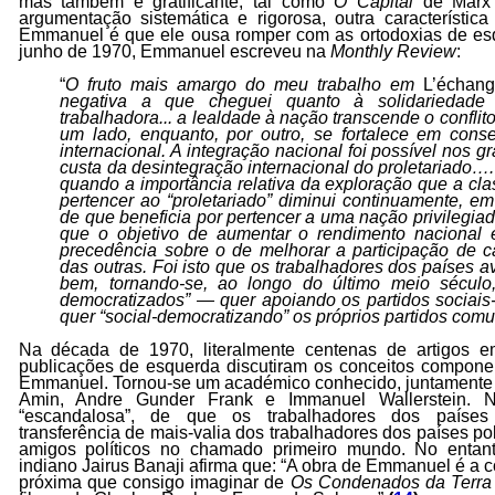
mas também é gratificante, tal como
O Capital
de Mar
argumentação sistemática e rigorosa, outra característica
Emmanuel é que ele ousa romper com as ortodoxias de es
junho de 1970, Emmanuel escreveu na
Monthly Review
:
“
O fruto mais amargo do meu trabalho em
L’échang
negativa a que cheguei quanto à solidariedade 
trabalhadora... a lealdade à nação transcende o conflito
um lado, enquanto, por outro, se fortalece em con
internacional. A integração nacional foi possível nos g
custa da desintegração internacional do proletariado…
quando a importância relativa da exploração que a cla
pertencer ao “proletariado” diminui continuamente, 
de que beneficia por pertencer a uma nação privileg
que o objetivo de aumentar o rendimento nacional 
precedência sobre o de melhorar a participação de 
das outras. Foi isto que os trabalhadores dos paíse
bem, tornando-se, ao longo do último meio século,
democratizados” — quer apoiando os partidos sociais-
quer “social-democratizando” os próprios partidos comu
Na década de 1970, literalmente centenas de artigos e
publicações de esquerda discutiram os conceitos componen
Emmanuel. Tornou-se um académico conhecido, juntament
Amin, Andre Gunder Frank e Immanuel Wallerstein. N
“escandalosa”, de que os trabalhadores dos países
transferência de mais-valia dos trabalhadores dos países p
amigos políticos no chamado primeiro mundo. No entanto
indiano Jairus Banaji afirma que: “A obra de Emmanuel é a c
próxima que consigo imaginar de
Os Condenados da Terra