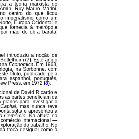
ara a teoria marxista do
 Amin, Ruy Mauro Marini,
no centro do que ficou
 o imperialismo como um
orte, Europa Ocidental e
que fornecia à metrópole
s por mão de obra barata.
l introduziu a noção de
s Bettelheim
(
7
)
. Este artigo
bana
Economica
. Em 1968,
ologia, na Sorbonne, com
ste título, publicado pela
ara espanhol, português,
eview Press, em 1972
(
8
)
.
acional de David Ricardo e
s as partes beneficiam da
a planos para investigar o
Capital
, mas nunca teve
onta solta e apresentou a
do Comércio
. Na altura da
 — comércio internacional —
xploração do trabalho. No
 da troca desigual como à