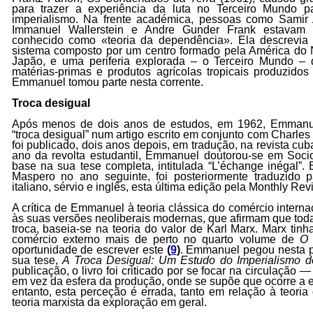
para trazer a experiência da luta no Terceiro Mundo p
imperialismo. Na frente académica, pessoas como Samir
Immanuel Wallerstein e Andre Gunder Frank estavam 
conhecido como «teoria da dependência». Ela descrevia
sistema composto por um centro formado pela América do N
Japão, e uma periferia explorada – o Terceiro Mundo – 
matérias-primas e produtos agrícolas tropicais produzido
Emmanuel tomou parte nesta corrente.
Troca desigual
Após menos de dois anos de estudos, em 1962, Emmanue
“troca desigual” num artigo escrito em conjunto com Charle
foi publicado, dois anos depois, em tradução, na revista cu
ano da revolta estudantil, Emmanuel doutorou-se em Soci
base na sua tese completa, intitulada “L’échange inégal”. E
Maspero no ano seguinte, foi posteriormente traduzido p
italiano, sérvio e inglês, esta última edição pela Monthly R
A crítica de Emmanuel à teoria clássica do comércio intern
às suas versões neoliberais modernas, que afirmam que toda
troca, baseia-se na teoria do valor de Karl Marx. Marx tinh
comércio externo mais de perto no quarto volume de
O 
oportunidade de escrever este
(
9
)
. Emmanuel pegou nesta p
sua tese,
A Troca Desigual: Um Estudo do Imperialismo 
publicação, o livro foi criticado por se focar na circulação
em vez da esfera da produção, onde se supõe que ocorre a e
entanto, esta perceção é errada, tanto em relação à teoria
teoria marxista da exploração em geral.