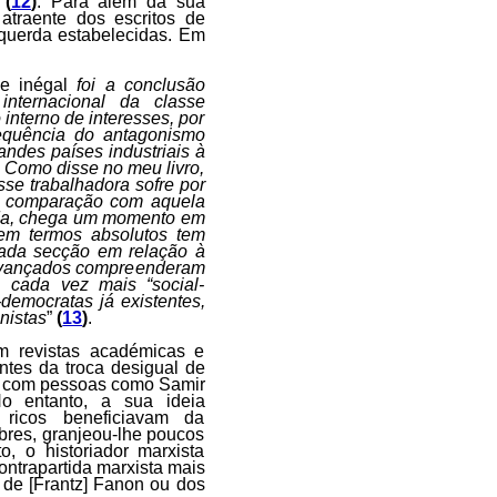
x
(
12
)
. Para além da sua
 atraente dos escritos de
querda estabelecidas. Em
e inégal
foi a conclusão
internacional da classe
 interno de interesses, por
sequência do antagonismo
randes países industriais à
. Como disse no meu livro,
sse trabalhadora sofre por
em comparação com aquela
iada, chega um momento em
em termos absolutos tem
cada secção em relação à
s avançados compreenderam
 cada vez mais “social-
democratas já existentes,
nistas
”
(
13
)
.
m revistas académicas e
tes da troca desigual de
e com pessoas como Samir
o entanto, a sua ideia
 ricos beneficiavam da
obres, granjeou-lhe poucos
, o historiador marxista
ontrapartida marxista mais
de [Frantz] Fanon ou dos