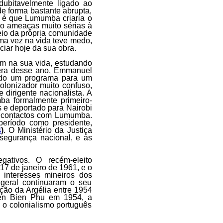
dubitavelmente ligado ao
 forma bastante abrupta,
e é que Lumumba criaria o
ido ameaças muito sérias à
 seio da própria comunidade
uma vez na vida teve medo,
ciar hoje da sua obra.
em na sua vida, estudando
vera desse ano, Emmanuel
ndo um programa para um
olonizador muito confuso,
 dirigente nacionalista. A
a formalmente primeiro-
 e deportado para Nairobi
us contactos com Lumumba.
período como presidente,
4
)
. O Ministério da Justiça
segurança nacional, e as
ativos. O recém-eleito
17 de janeiro de 1961, e o
interesses mineiros dos
 geral continuaram o seu
ção da Argélia entre 1954
ien Bien Phu em 1954, a
a o colonialismo português