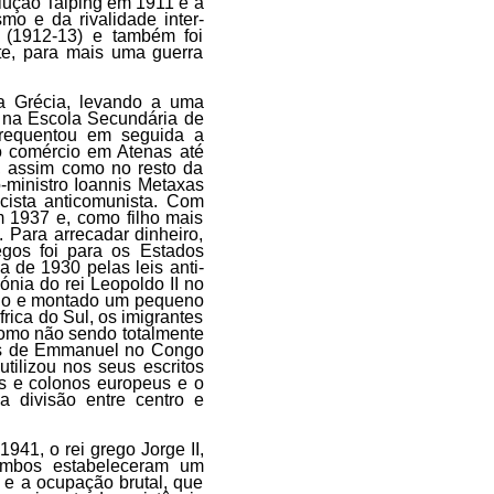
volução Taiping em 1911 e a
o e da rivalidade inter-
s (1912-13) e também foi
te, para mais uma guerra
a Grécia, levando a uma
 na Escola Secundária de
requentou em seguida a
o comércio em Atenas até
a, assim como no resto da
ministro Ioannis Metaxas
cista anticomunista. Com
 1937 e, como filho mais
. Para arrecadar dinheiro,
egos foi para os Estados
a de 1930 pelas leis anti-
ónia do rei Leopoldo II no
ido e montado um pequeno
rica do Sul, os imigrantes
como não sendo totalmente
ias de Emmanuel no Congo
utilizou nos seus escritos
nos e colonos europeus e o
a divisão entre centro e
41, o rei grego Jorge II,
ambos estabeleceram um
 e a ocupação brutal, que