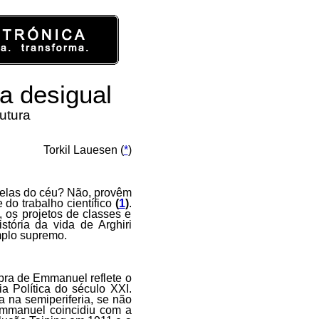
a desigual
utura
Torkil Lauesen (
*
)
elas do céu? Não, provêm
e do trabalho científico
(
1
)
.
 os projetos de classes e
stória da vida de Arghiri
mplo supremo.
bra de Emmanuel reflete o
 Política do século XXI.
 na semiperiferia, se não
 Emmanuel coincidiu com a