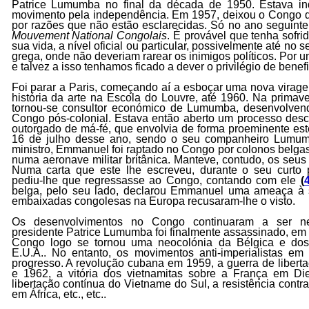
Patrice Lumumba no final da década de 1950. Estava in
movimento pela independência. Em 1957, deixou o Congo de
por razões que não estão esclarecidas. Só no ano seguint
Mouvement National Congolais
. É provável que tenha sofr
sua vida, a nível oficial ou particular, possivelmente até no
grega, onde não deveriam rarear os inimigos políticos. Por 
e talvez a isso tenhamos ficado a dever o privilégio de benefi
Foi parar a Paris, começando aí a esboçar uma nova virag
história da arte na Escola do Louvre, até 1960. Na prima
tornou-se consultor económico de Lumumba, desenvolve
Congo pós-colonial. Estava então aberto um processo desc
outorgado de má-fé, que envolvia de forma proeminente este
16 de julho desse ano, sendo o seu companheiro Lumumb
ministro, Emmanuel foi raptado no Congo por colonos belgas
numa aeronave militar britânica. Manteve, contudo, os se
Numa carta que este lhe escreveu, durante o seu curto 
pediu-lhe que regressasse ao Congo, contando com ele
(
belga, pelo seu lado, declarou Emmanuel uma ameaça à 
embaixadas congolesas na Europa recusaram-lhe o visto.
Os desenvolvimentos no Congo continuaram a ser neg
presidente Patrice Lumumba foi finalmente assassinado, em 
Congo logo se tornou uma neocolónia da Bélgica e dos 
E.U.A.. No entanto, os movimentos anti-imperialistas em
progresso. A revolução cubana em 1959, a guerra de liberta
e 1962, a vitória dos vietnamitas sobre a França em D
libertação contínua do Vietname do Sul, a resistência contr
em África, etc., etc..