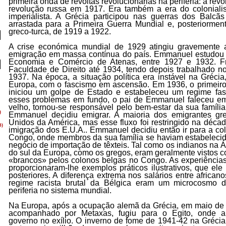
primeira onda de revoltas revolucionárias na periferia: a re
revolução russa em 1917. Era também a era do colonialism
imperialista. A Grécia participou nas guerras dos Balcã
arrastada para a Primeira Guerra Mundial e, posteriormen
greco-turca, de 1919 a 1922.
A crise económica mundial de 1929 atingiu gravemente 
emigração em massa contínua do país. Emmanuel estudou
Economia e Comércio de Atenas, entre 1927 e 1932. F
Faculdade de Direito até 1934, tendo depois trabalhado n
1937. Na época, a situação política era instável na Gréci
Europa, com o fascismo em ascensão. Em 1936, o primeiro-
iniciou um golpe de Estado e estabeleceu um regime fas
esses problemas em fundo, o pai de Emmanuel faleceu em
velho, tornou-se responsável pelo bem-estar da sua família
Emmanuel decidiu emigrar. A maioria dos emigrantes gr
Unidos da América, mas esse fluxo foi restringido na décad
imigração dos E.U.A.. Emmanuel decidiu então ir para a col
Congo, onde membros da sua família se haviam estabelec
negócio de importação de têxteis. Tal como os indianos na Áf
do sul da Europa, como os gregos, eram geralmente vistos 
«brancos» pelos colonos belgas no Congo. As experiênc
proporcionaram-lhe exemplos práticos ilustrativos, que ele 
posteriores. A diferença extrema nos salários entre africa
regime racista brutal da Bélgica eram um microcosmo d
periferia no sistema mundial.
Na Europa, após a ocupação alemã da Grécia, em maio de 19
acompanhado por Metaxas, fugiu para o Egito, onde 
governo no exílio. O inverno de fome de 1941-42 na Grécia