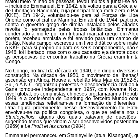
matou meio milhão de pessoas, levou muitos a juntar-se ao
– incluindo Emmanuel. Em 1942, ele voltou para a Grécia e
de Libertação Nacional), cuja principal força motriz era o P
(KKE). Em 1942, voluntariou-se para as Forças de Lib
Oriente como oficial da Marinha. Em abril de 1944, partici
contra o governo grego de direita instalado pelos aliad
revolta foi esmagada pelas tropas britânicas, Emmanuel
condenado à morte por um tribunal marcial grego em Alexa
porém, recebeu amnistia e foi enviado para um campo de p
Sudão. Neste campo, escreveu um livro didático sobre mater
o KKE, para si próprio ou para os seus companheiros, não
1946, foi libertado, mas com o seu cadastro e a derrota dos 
as perspetivas de encontrar trabalho na Grécia eram limit
Congo.
No Congo, no final da década de 1940, ele dirigiu diversas
construção. Na década de 1950, o movimento de libertaçã
ascensão em África. Houve a rebelião Mau Mau de 1952-57
Sul, o A.N.C. organizou protestos e desobediência civil ao
Gana tornou-se independente em 1957, com Kwame Nkru
nível global, os comunistas chineses proclamaram a Repúb
1949, e a conferência de Bandung do Terceiro Mundo oc
essas tendências refletiram-se na formação de diferentes 
Uma figura proeminente nesse desenvolvimento foi Pa
envolveu-se na política congolesa, o que se refletia nos 
Stanleyvillois,
alguns dos quais tratavam de questões 
sugerindo temas que viriam a ser desenvolvidos posterior
(1969) e
Le Profit et les crises
(1984).
Emmanuel permaneceu em Stanleyville (atual Kisangani), q