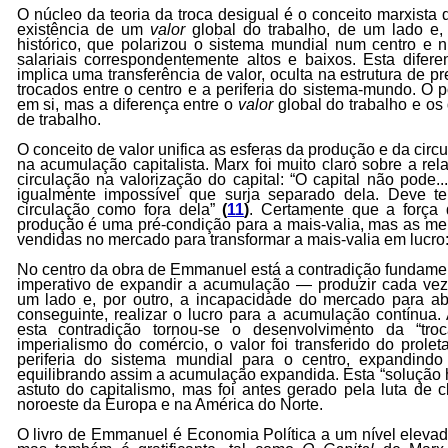
O núcleo da teoria da troca desigual é o conceito marxista 
existência de um
valor
global do trabalho, de um lado e, 
histórico, que polarizou o sistema mundial num centro e n
salariais correspondentemente altos e baixos. Esta difer
implica uma transferência de valor, oculta na estrutura de 
trocados entre o centro e a periferia do sistema-mundo. O p
em si, mas a diferença entre o
valor
global do trabalho e os
de trabalho.
O conceito de valor unifica as esferas da produção e da cir
na acumulação capitalista. Marx foi muito claro sobre a re
circulação na valorização do capital: “O capital não pode...
igualmente impossível que surja separado dela. Deve t
circulação como fora dela”
(
11
)
. Certamente que a força 
produção é uma pré-condição para a mais-valia, mas as me
vendidas no mercado para transformar a mais-valia em lucro:
No centro da obra de Emmanuel está a contradição fundament
imperativo de expandir a acumulação — produzir cada ve
um lado e, por outro, a incapacidade do mercado para ab
conseguinte, realizar o lucro para a acumulação contínua. 
esta contradição tornou-se o desenvolvimento da “troc
imperialismo do comércio, o valor foi transferido do prole
periferia do sistema mundial para o centro, expandin
equilibrando assim a acumulação expandida. Esta “solução h
astuto do capitalismo, mas foi antes gerado pela luta de c
noroeste da Europa e na América do Norte.
O livro de Emmanuel é Economia Política a um nível elevado