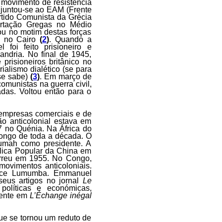
 movimento de resistência
 juntou-se ao EAM (Frente
artido Comunista da Grécia
ertação Gregas no Médio
pou no motim destas forças
os no Cairo
(
2
)
. Quando a
 foi feito prisioneiro e
ndria. No final de 1945,
risioneiros britânico no
ialismo dialético (se para
 se sabe)
(
3
)
. Em março de
comunistas na guerra civil,
adas. Voltou então para o
 empresas comerciais e de
o anticolonial estava em
 no Quénia. Na África do
 longo de toda a década. O
mah como presidente. A
lica Popular da China em
orreu em 1955. No Congo,
movimentos anticoloniais.
trice Lumumba. Emmanuel
seus artigos no jornal
Le
políticas e económicas,
mente em
L’Échange inégal
ue se tornou um reduto de