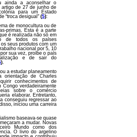
 ainda a aconselhar o
artigo de 27 de junho de
colónia para um Estado
e “troca desigual”
(
5
)
:
tema de monocultura ou de
as-primas. Esta é a parte
 que é realizada não só em
ão de todos os países
ca os seus produtos com um
rabalho nacional por 5, 10
por sua vez, proíbe o país
talização e de sair do
6
)
.
çou a estudar planeamento
a orientação de Charles
quirir conhecimentos de
um Congo verdadeiramente
deias sobre o comércio
ria elaborar. Entretanto,
a conseguiu regressar ao
disso, iniciou uma carreira
ialismo baseava-se quase
começaram a mudar. Novas
Terceiro Mundo como dos
cia. O livro do argelino
ande impacto e contribuiu