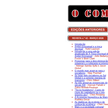
Introdução
Arghiri Emmanuel e a troca
desigual
- Torkil Lauesen
Introdução a uma edição
atualizada de
A Troca Desigual
d
Arghiri Emmanuel
- John Bellamy
Foster e Brett Clark
Propostas para a descolonização
unilateral e a soberania económi
- Ndongo Samba Sylla e Jason
Hickel
O mundo quer avançar para o
socialismo
- Vijay Prashad
As lutas pelo socialismo no Sul
Global e a vertente operária do
marxismo
- Chris Gilbert
As três ameaças existenciais do
século XXI
- Hassan Fattahi e
Zahra Mohebi-
Pourkani
"Tecno-feudalismo": Canto do
cisne do capitalismo ou o seu
próximo ato?
- Chen Renjiang
A Economia Geopolítica de Marx
Radhika Desai
As dialéticas da ecologia e da
civilização ecológica
- Chen Yiw
Marx e a sociedade comunal
-