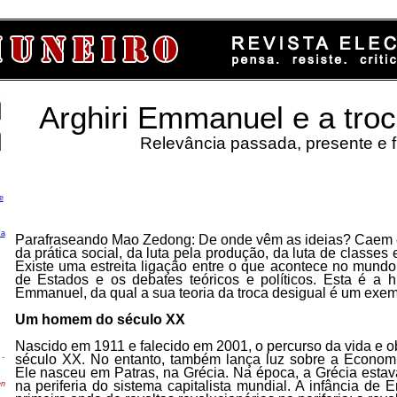
Arghiri Emmanuel e a troc
Relevância passada, presente e f
e
ca
Parafraseando Mao Zedong: De onde vêm as ideias? Caem 
da prática social, da luta pela produção, da luta de classes 
Existe uma estreita ligação entre o que acontece no mundo,
de Estados e os debates teóricos e políticos. Esta é a hi
Emmanuel, da qual a sua teoria da troca desigual é um exe
Um homem do século XX
Nascido em 1911 e falecido em 2001, o percurso da vida e o
século XX. No entanto, também lança luz sobre a Economia
-
Ele nasceu em Patras, na Grécia. Na época, a Grécia estava
na periferia do sistema capitalista mundial. A infância de
en