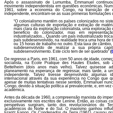
Após o assassinato de Lumumba, Emmanuel continuou
movimento independentista em questões económicas. Num 
1961, sobre a economia do Congo, na transição de 
independente, encontram-se as suas primeiras formulações d
“O colonialismo mantém os países colonizados no sis
algumas culturas de exportação e extração de matéri
mais clara da exploração colonialista, uma exploração
benefício do colonizador, mas em representaç
industrializados... Quando um país industrializado tro
país subdesenvolvido, na realidade troca uma hora de t
ou 15 horas de trabalho no outro. Esta taxa de câmbio, 
subdesenvolvido de realizar a sua própria capi
subdesenvolvimento. Este ciclo tem de ser quebrado”
(
De regresso a Paris, em 1961, com 50 anos de idade, come
socialista, na
École Pratique des Hautes Études, sob 
Bettelheim (dois anos mais velho). Talvez quisesse ad
planeamento na esperança de regressar, mais tarde, a 
independente. Talvez tivesse desenvolvido algumas i
internacional através da sua experiência no Congo que que
apesar de muitas tentativas nesse sentido, Emmanuel nunc
Congo, devido à situação política aí prevalecente, e, em vez 
académica.
Antes da década de 1960, a compreensão marxista do imper
exclusivamente nos escritos de Lenine. Então, as coisas 
perspetivas surgiram, tanto dos revolucionários do 
académicos do Norte e do Sul. O maoísmo ganhou influên
Frantz Fanon,
Os Condenados da Terra
(1961), causou gr