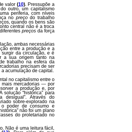
de valor
(
10
)
. Pressupõe a
do outro, um capitalismo
uma periferia, com níveis
ença no
preço
do trabalho
preços, quando os bens são
onto central não é a troca
 diferentes
preços
da força
culação, ambas necessárias
lação entre a produção e a
 surgir da circulação, e é
er a sua origem tanto na
de trabalho na esfera da
rcadorias precisam de ser
 a acumulação de capital.
al no capitalismo entre o
z mais mercadorias — por
sorver a produção e, por
A solução “histórica” para
a desigual”. Através do
tariado sobre-explorado na
do o poder de consumo e
istórica” não foi um plano
lasses do proletariado no
. Não é uma leitura fácil,