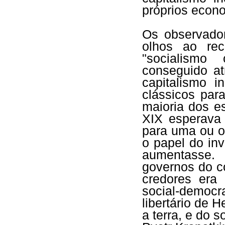
próprios econo
Os observador
olhos ao re
"socialismo 
conseguido a
capitalismo i
clássicos pa
maioria dos e
XIX esperava 
para uma ou o
o papel do in
aumentasse.
governos do co
credores era
social-democr
libertário de 
a terra, e do 