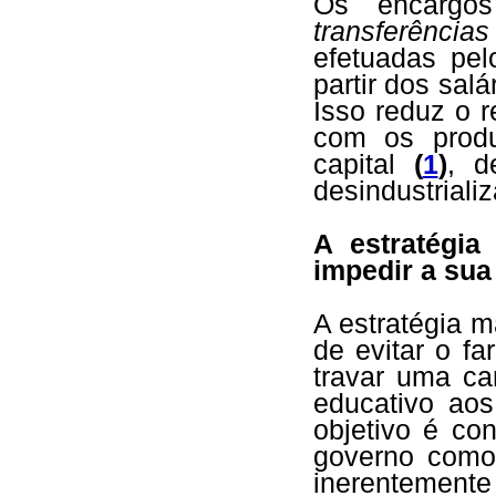
Os encargo
transferência
efetuadas pel
partir dos salá
Isso reduz o 
com os produ
capital
(
1
)
, d
desindustriali
A estratégia
impedir a sua
A estratégia m
de evitar o f
travar uma ca
educativo ao
objetivo é con
governo como
inerentemente 