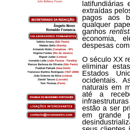
latifundiária
John Bellamy Foster
extraídas pel
pagos aos b
qualquer pape
ganhos
rentis
economia, e
despesas comer
O século XX re
eliminar est
Estados Uni
ocidentais. 
naturais em 
até a recebe
infraestrutur
estão a ser pr
em grande p
desindustria
seus clientes