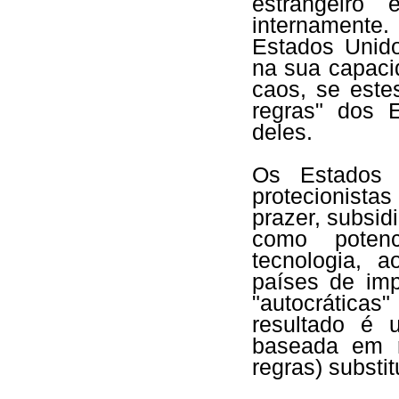
estrangeiro 
internamente.
Estados Unid
na sua capaci
caos, se est
regras" dos E
deles.
Os Estados 
protecionist
prazer, subsid
como potenc
tecnologia, 
países de impl
"autocráticas
resultado é 
baseada em r
regras) substit