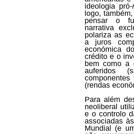
ideologia pró-
logo, também, 
pensar o fu
narrativa ex
polariza as e
a juros comp
económica do
crédito e o in
bem como a di
auferidos (
componentes d
(rendas econó
Para além des
neoliberal uti
e o controlo d
associadas às
Mundial (e u