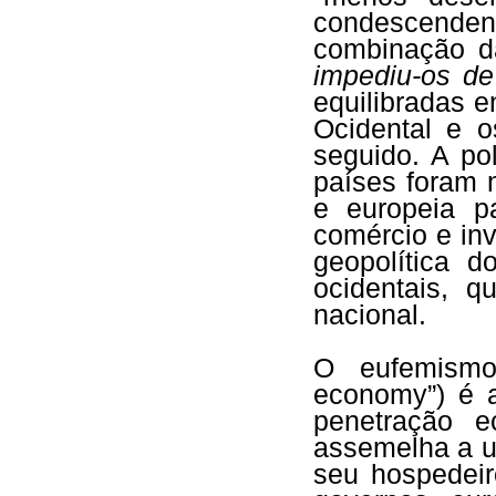
condescende
combinação da
impediu-os de
equilibradas e
Ocidental e 
seguido. A pol
países foram 
e europeia pa
comércio e in
geopolítica d
ocidentais, 
nacional.
O eufemismo
economy”) é a
penetração 
assemelha a u
seu hospedeir