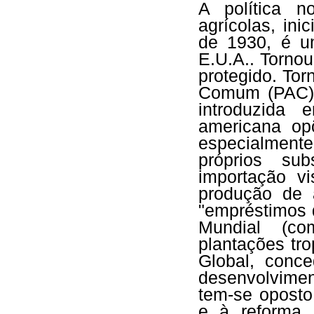
A política n
agrícolas, in
de 1930, é u
E.U.A.. Tornou
protegido. Tor
Comum (PAC) 
introduzida
americana opõ
especialment
próprios sub
importação vi
produção de 
"empréstimos 
Mundial (co
plantações tr
Global, conc
desenvolviment
tem-se oposto 
e à reforma 