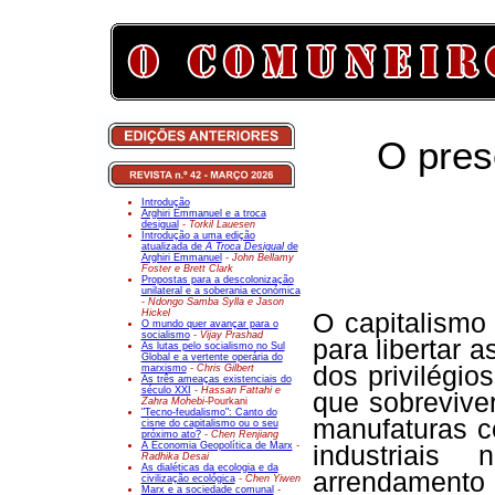
O prese
Introdução
Arghiri Emmanuel e a troca
desigual
- Torkil Lauesen
Introdução a uma edição
atualizada de
A Troca Desigual
de
Arghiri Emmanuel
- John Bellamy
Foster e Brett Clark
Propostas para a descolonização
unilateral e a soberania económica
- Ndongo Samba Sylla e Jason
Hickel
O capitalismo 
O mundo quer avançar para o
socialismo
- Vijay Prashad
para libertar
As lutas pelo socialismo no Sul
Global e a vertente operária do
dos privilégio
marxismo
- Chris Gilbert
As três ameaças existenciais do
século XXI
- Hassan Fattahi e
que sobrevive
Zahra Mohebi-
Pourkani
"Tecno-feudalismo": Canto do
manufaturas c
cisne do capitalismo ou o seu
próximo ato?
- Chen Renjiang
A Economia Geopolítica de Marx
-
industriai
Radhika Desai
As dialéticas da ecologia e da
arrendament
civilização ecológica
- Chen Yiwen
Marx e a sociedade comunal
-