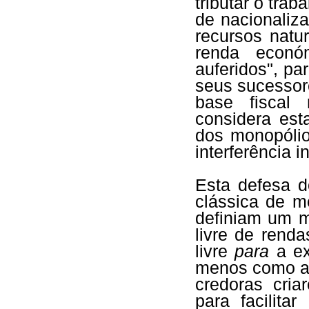
tributar o trab
de nacionaliz
recursos natu
renda econó
auferidos", pa
seus sucessor
base fiscal 
considera est
dos monopóli
interferência i
Esta defesa 
clássica de m
definiam um m
livre de rend
livre
para
a ex
menos como a 
credoras cri
para facilita