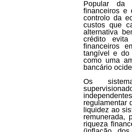
Popular da 
financeiros e
controlo da e
custos que ca
alternativa 
crédito evi
financeiros 
tangível e do
como uma ame
bancário ocide
Os sistema
supervisionad
independent
regulamentar 
liquidez ao si
remunerada, p
riqueza finan
(inflação do