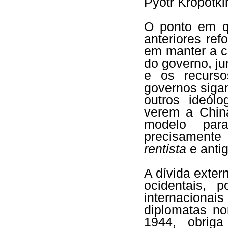
Pyotr Kropotk
O ponto em q
anteriores ref
em manter a c
do governo, ju
e os recurso
governos siga
outros ideólo
verem a Chin
modelo par
precisamente 
rentista
e anti
A dívida exter
ocidentais, p
internacion
diplomatas n
1944, obrig