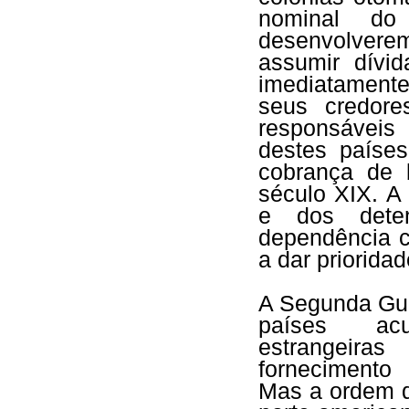
nominal do 
desenvolverem
assumir dívi
imediatamente
seus credore
responsáveis 
destes paíse
cobrança de b
século XIX. A
e dos deten
dependência c
a dar prioridad
A Segunda Gue
países acu
estrangeira
fornecimento 
Mas a ordem d