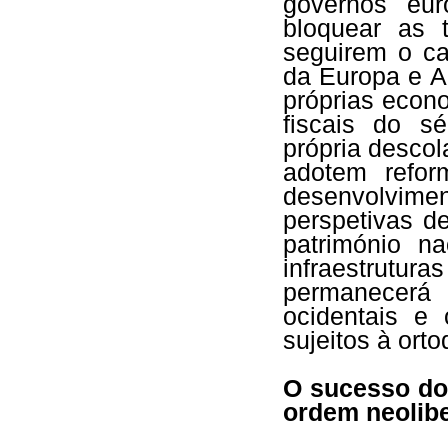
governos eur
bloquear as t
seguirem o ca
da Europa e A
próprias econ
fiscais do s
própria desco
adotem refor
desenvolvime
perspetivas d
património na
infraestrut
permanecerá
ocidentais e 
sujeitos à orto
O sucesso do
ordem neolibe