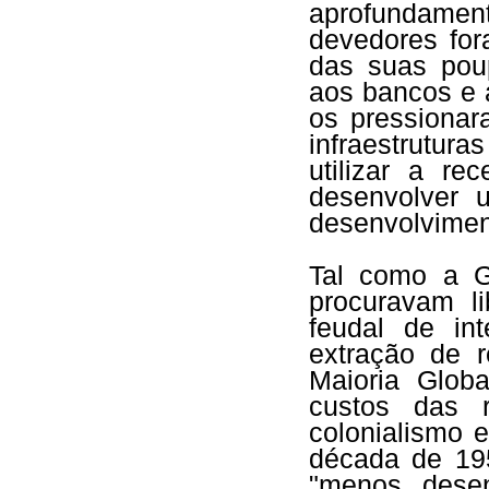
aprofundament
devedores for
das suas pou
aos bancos e 
os pressionar
infraestrutur
utilizar a re
desenvolver
desenvolvimen
Tal como a G
procuravam l
feudal de in
extração de 
Maioria Globa
custos das 
colonialismo 
década de 19
"menos desen