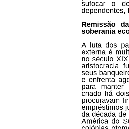
sufocar o de
dependentes, f
Remissão da
soberania ec
A luta dos pa
externa é mui
no século XIX
aristocracia 
seus banqueir
e enfrenta ag
para manter 
criado há doi
procuravam fi
empréstimos ju
da década de 
América do Su
colónias otom