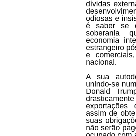
dívidas exter
desenvolvimen
odiosas e insi
é saber se o
soberania q
economia inte
estrangeiro pós
e comerciais
nacional.
A sua autod
unindo-se numa
Donald Trump
drasticament
exportações 
assim de obte
suas obrigaçõ
não serão pag
ocupado com a