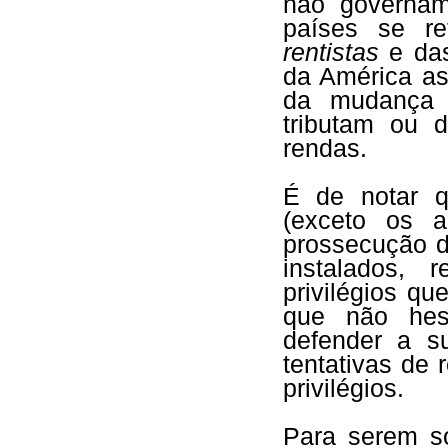
não governam
países se re
rentistas
e das
da América as
da mudança 
tributam ou 
rendas.
É de notar q
(exceto os a
prossecução d
instalados, 
privilégios q
que não hesi
defender a s
tentativas de 
privilégios.
Para serem s