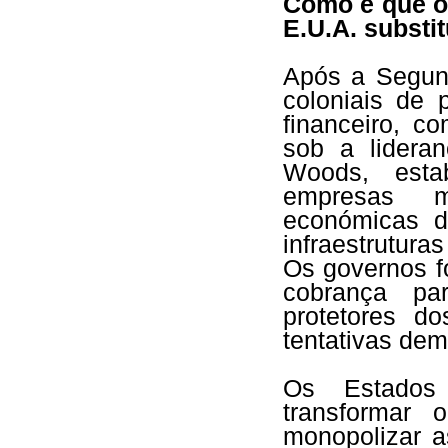
Como é que o 
E.U.A. substi
Após a Segun
coloniais de 
financeiro, c
sob a lidera
Woods, esta
empresas m
económicas d
infraestruturas
Os governos f
cobrança pa
protetores do
tentativas demo
Os Estados
transformar
monopolizar a