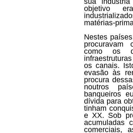
sua indústria
objetivo e
industrializ
matérias-prima
Nestes países
procuravam c
como os dir
infraestrutur
os canais. Is
evasão às re
procura dess
noutros paí
banqueiros e
dívida para ob
tinham conqui
e XX. Sob pr
acumuladas c
comerciais, a