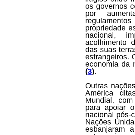
os governos c
por aumen
regulamento
propriedade e
nacional, i
acolhimento 
das suas terra
estrangeiros. 
economia da n
(
3
)
.
Outras nações
América dit
Mundial, com
para apoiar o
nacional pós-c
Nações Unida
esbanjaram a