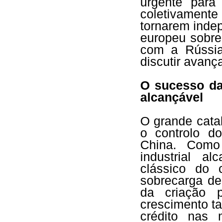
urgente para
coletivamen
tornarem inde
europeu sobre
com a Rússi
discutir avanç
O sucesso da
alcançável
O grande cata
o controlo d
China. Como
industrial a
clássico do c
sobrecarga d
da criação 
crescimento t
crédito nas