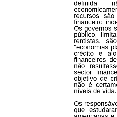
definida 
economicame
recursos são
financeiro in
Os governos su
público, limi
rentistas, s
"economias pl
crédito e al
financeiros d
não resultas
sector financ
objetivo de cr
não é certam
níveis de vida.
Os responsáve
que estudara
americanas e 