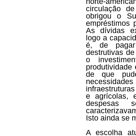
norte-american
circulação d
obrigou o Su
empréstimos p
As dívidas ex
logo a capaci
é, de pagar
destrutivas d
o investime
produtividade
de que pude
necessidade
infraestruturas
e agrícolas,
despesas 
caracterizavam
Isto ainda se
A escolha at