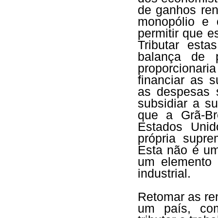
de ganhos ren
monopólio e 
permitir que e
Tributar esta
balança de 
proporcionar
financiar as 
as despesas s
subsidiar a s
que a Grã-Br
Estados Unid
própria suprem
Esta não é uma
um elemento c
industrial.
Retomar as ren
um país, como