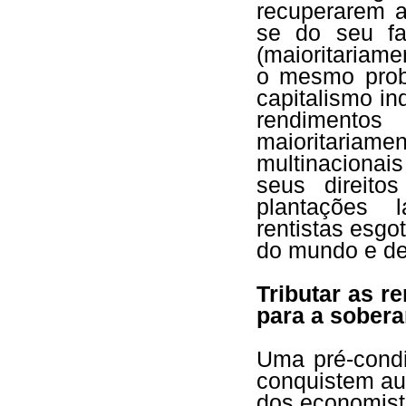
recuperarem a
se do seu far
(maioritariame
o mesmo prob
capitalismo in
rendimento
maioritari
multinacionais
seus direitos
plantações l
rentistas esgo
do mundo e de
Tributar as 
para a sober
Uma pré-condi
conquistem au
dos economista