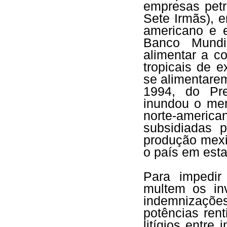
empresas petr
Sete Irmãs), e
americano e e
Banco Mundi
alimentar a c
tropicais de 
se alimentare
1994, do Pre
inundou o mer
norte-ameri
subsidiadas 
produção mexi
o país em est
Para impedi
multem os inv
indemnizações
potências rent
litígios entre