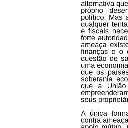
alternativa qu
próprio dese
político. Mas
qualquer tenta
e fiscais nec
forte autorid
ameaça existe
finanças e o 
questão de sa
uma economia 
que os paíse
soberania ec
que a União 
empreenderam
seus proprietá
A única form
contra ameaças
apoio mútuo, 