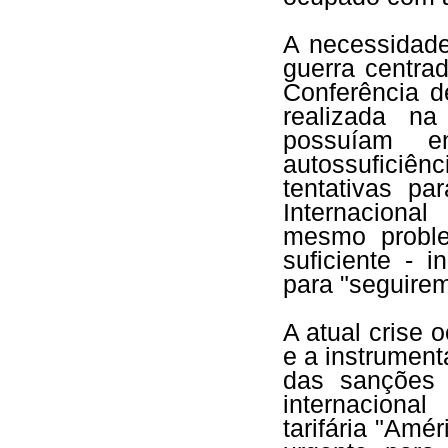
A necessidade
guerra centra
Conferência 
realizada n
possuíam e
autossufici
tentativas p
Internaciona
mesmo proble
suficiente - i
para "seguirem
A atual crise o
e a instrument
das sanções f
internaciona
tarifária "Amé