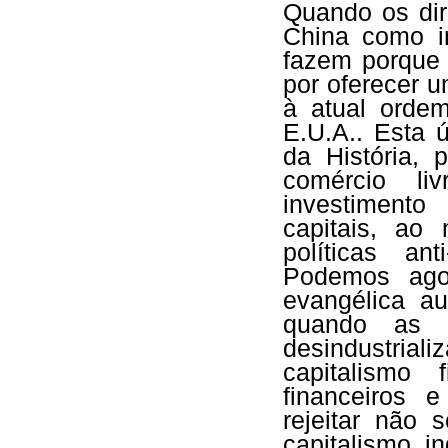
Quando os dir
China como in
fazem porque 
por oferecer 
à atual ordem
E.U.A.. Esta 
da História, 
comércio li
investimento
capitais, a
políticas ant
Podemos agor
evangélica au
quando as e
desindustrial
capitalismo 
financeiros e
rejeitar não
capitalismo i