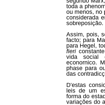
segundo Marx, 
toda a phenom
ou menos, no 
considerada e
sobreposição.
Assim, pois, s
facto; para Ma
para Hegel, to
fieri
constante
vida social
econornico. 
phase para out
das contradicç
D'estas consi
leis de um es
forma do estad
variações do 