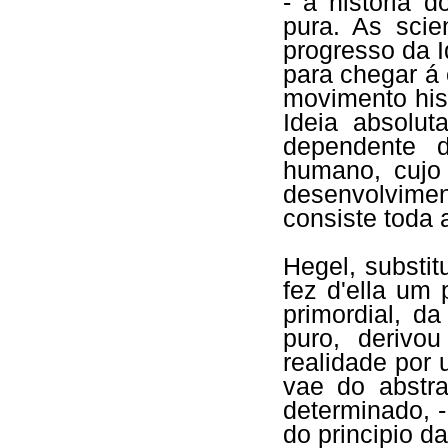
- a historia 
pura. As scie
progresso da 
para chegar á 
movimento his
Ideia absolut
dependente d
humano, cujo 
desenvolvimen
consiste toda a
Hegel, substit
fez d'ella um 
primordial, d
puro, derivo
realidade por 
vae do abstra
determinado, -
do principio d