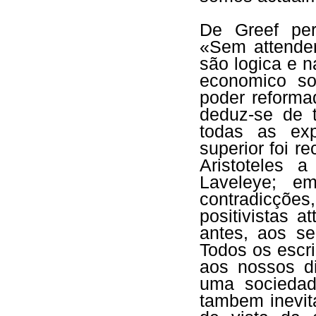
De Greef per
«Sem attende
são logica e 
economico so
poder reforma
deduz-se de 
todas as expe
superior foi r
Aristoteles 
Laveleye; em
contradicçõe
positivistas a
antes, aos s
Todos os escri
aos nossos d
uma sociedad
tambem inevit