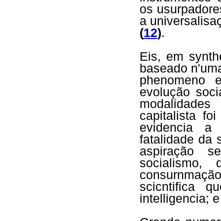
os usurpadores
a universalisa
(
12
)
.
Eis, em synth
baseado n'uma
phenomeno e
evolução soci
modalidades
capitalista f
evidencia a
fatalidade da
aspiração s
socialismo,
consurnmação
scicntifica 
intelligencia; 