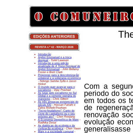
The
Introdução
Arghiri Emmanuel e a troca
desigual
- Torkil Lauesen
Introdução a uma edição
atualizada de
A Troca Desigual
de
Arghiri Emmanuel
- John Bellamy
Foster e Brett Clark
Propostas para a descolonização
unilateral e a soberania económica
- Ndongo Samba Sylla e Jason
Com a segund
Hickel
O mundo quer avançar para o
socialismo
- Vijay Prashad
periodo do soc
As lutas pelo socialismo no Sul
Global e a vertente operária do
em todos os t
marxismo
- Chris Gilbert
As três ameaças existenciais do
século XXI
- Hassan Fattahi e
de regenera
Zahra Mohebi-
Pourkani
"Tecno-feudalismo": Canto do
renovação soc
cisne do capitalismo ou o seu
próximo ato?
- Chen Renjiang
evolução econ
A Economia Geopolítica de Marx
-
Radhika Desai
As dialéticas da ecologia e da
generalisasse
civilização ecológica
- Chen Yiwen
Marx e a sociedade comunal
-