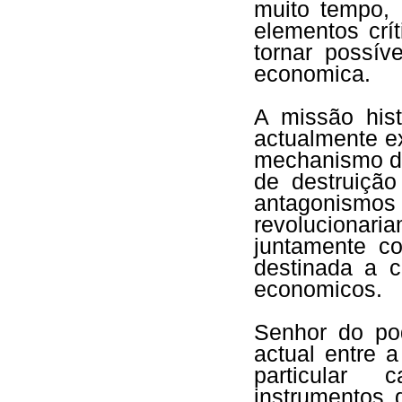
muito tempo,
elementos crí
tornar possí
economica.
A missão hist
actualmente ex
mechanismo da
de destruiçã
antagonismos 
revolucionari
juntamente co
destinada a c
economicos.
Senhor do pod
actual entre 
particular 
instrumentos 