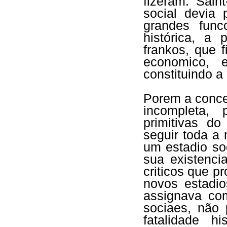
fizeram. Sain
social devia 
grandes func
histórica, a 
frankos, que f
economico, 
constituindo a
Porem a concep
incompleta,
primitivas d
seguir toda a
um estadio soc
sua existenc
criticos que 
novos estadio
assignava co
sociaes, não
fatalidade h