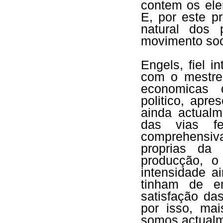
contem os ele
E, por este p
natural dos
movimento soc
Engels, fiel i
com o mestre
economicas 
politico, apr
ainda actualm
das vias fe
comprehensi
proprias da
producção, 
intensidade 
tinham de e
satisfação da
por isso, ma
somos actualm