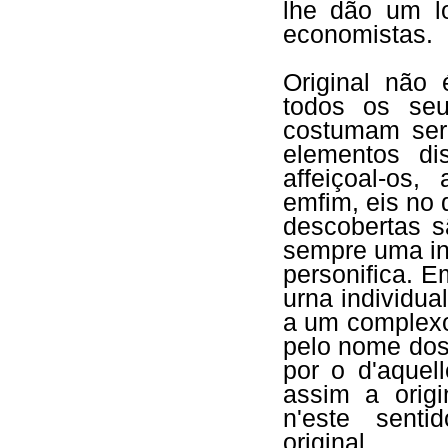
lhe dão um l
economistas.
Original não 
todos os seu
costumam ser
elementos d
affeiçoal-os, 
emfim, eis no 
descobertas s
sempre uma in
personifica. E
urna individua
a um complexo
pelo nome dos
por o d'aquel
assim a origi
n'este senti
original.