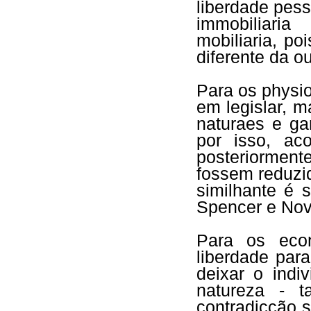
liberdade pess
immobiliari
mobiliaria, p
diferente da o
Para os physi
em legislar, 
naturaes e ga
por isso, ac
posteriorment
fossem reduzid
similhante é 
Spencer e Nov
Para os econ
liberdade par
deixar o indi
natureza - 
contradicção s