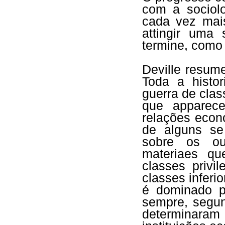
com a sociolo
cada vez mai
attingir uma 
termine, como
Deville resum
Toda a histo
guerra de clas
que apparece
relações econ
de alguns se
sobre os ou
materiaes qu
classes privi
classes infer
é dominado p
sempre, segun
determinara