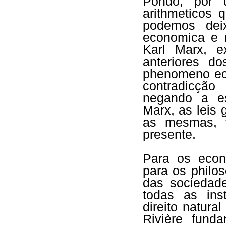
Pondo, por 
arithmeticos 
podemos dei
economica e m
Karl Marx, e
anteriores d
phenomeno ec
contradicçã
negando a es
Marx, as leis
as mesmas, 
presente.
Para os econ
para os philo
das sociedade
todas as ins
direito natura
Rivière fund