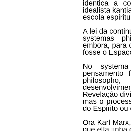
identica a co
idealista kant
escola espiritu
A lei da conti
systemas ph
embora, para o
fosse o Espaço
No systema
pensamento f
philosoph
desenvolvime
Revelação div
mas o process
do Espirito ou
Ora Karl Marx,
que elIa tinha