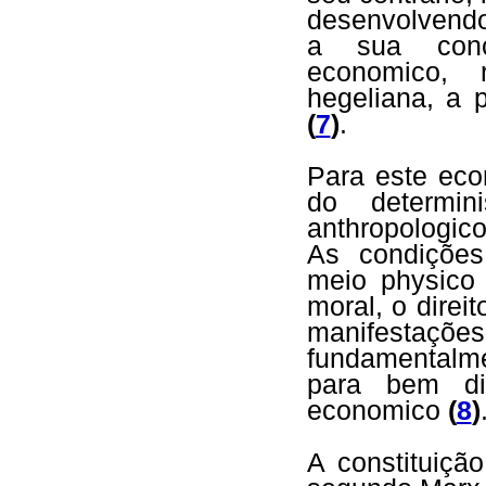
desenvolvendo
a sua conce
economico, 
hegeliana, a 
(
7
)
.
Para este eco
do determin
anthropologic
As condições
meio physico 
moral, o direit
manifestaçõe
fundamentalm
para bem di
economico
(
8
)
A constituiçã