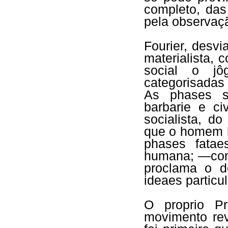
completo, das
pela observaç
Fourier, desv
materialista,
social o jô
categorisadas e
As phases so
barbarie e ci
socialista, d
que o homem h
phases fatae
humana; —conc
proclama o d
ideaes particul
O proprio Pr
movimento rev