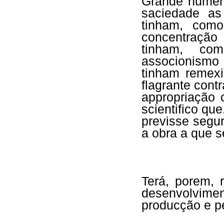
Grande numero
saciedade as
tinham, como
concentração
tinham, co
associonismo 
tinham remexi
flagrante cont
appropriação c
scientifico qu
previsse segu
a obra a que 
Terá, porem, 
desenvolvimen
producção e pe