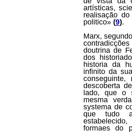
de vista da c
artísticas, s
realisação do
politico»
(
9
)
.
Marx, segundo
contradicções
doutrina de 
dos historiad
historia da 
infinito da s
conseguinte,
descoberta de
lado, que o 
mesma verda
systema de co
que tudo ab
estabelecido
formaes do p