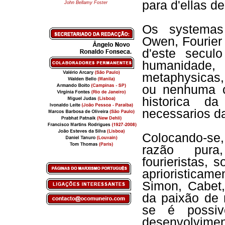
para d'ellas d
John Bellamy Foster
Os systemas 
Owen, Fourier
d'este secul
humanidade, 
metaphysicas,
ou nenhuma c
historica da
necessarios da
Colocando-se,
razão pura,
fourieristas, 
aprioristicam
Simon, Cabet,
da paixão de 
se é possiv
desenvolvime