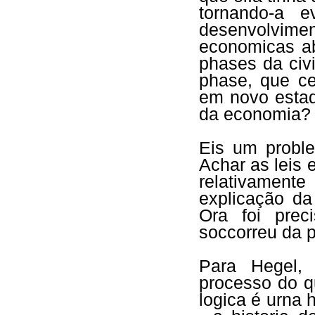
tornando-a e
desenvolvimen
economicas ab
phases da civ
phase, que c
em novo estad
da economia?
Eis um probl
Achar as leis
relativamente
explicação d
Ora foi prec
soccorreu da 
Para Hegel,
processo do qu
logica é urna h