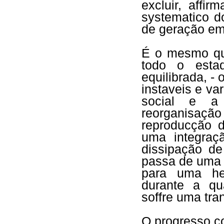
excluir, affi
systematico d
de geração e
É o mesmo que
todo o estad
equilibrada, - 
instaveis e va
social e a
reorganisaç
reproducção 
uma integra
dissipação de
passa de uma 
para uma het
durante a q
soffre uma tr
O progresso c