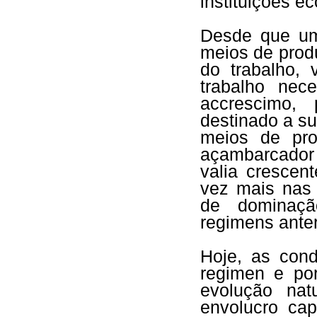
instituições e
Desde que um
meios de produ
do trabalho, 
trabalho nec
accrescimo, 
destinado a su
meios de pro
açambarcador 
valia crescen
vez mais nas 
de dominaçã
regimens anter
Hoje, as con
regimen e po
evolução nat
envolucro cap