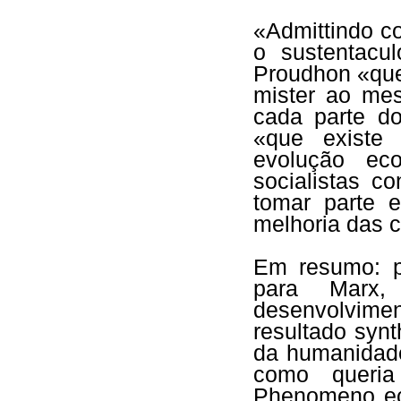
«Admittindo c
o sustentac
Proudhon «que
mister ao me
cada parte do
«que existe 
evolução ec
socialistas 
tomar parte 
melhoria das 
Em resumo: p
para Marx
desenvolvimen
resultado syn
da humanidade
como queria
Phenomeno ec