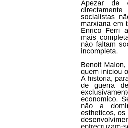
Apezar de o
directamente
socialistas n
marxiana em t
Enrico Ferri 
mais complet
não faltam so
incompleta.
Benoit Malon,
quem iniciou 
A historia, pa
de guerra de
exclusivame
economico. Se
não a domin
estheticos, o
desenvolvimen
entrecruza