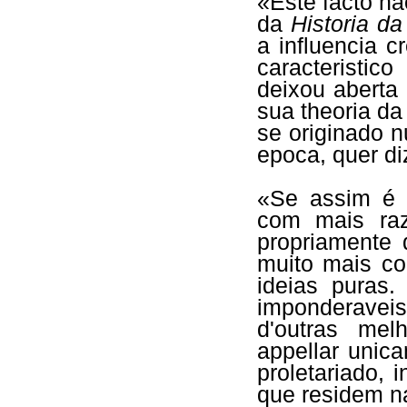
«Este facto nã
da
Historia da
a influencia 
caracteristic
deixou aberta
sua theoria d
se originado 
epoca, quer di
«Se assim é c
com mais ra
propriamente 
muito mais co
ideias puras
imponderave
d'outras mel
appellar unic
proletariado,
que residem n