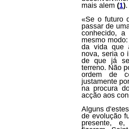
mais alem
(
1
)
.
«Se o futuro d
passar de uma
conhecido, a
mesmo modo: 
da vida que 
nova, seria o 
de que já s
terreno. Não 
ordem de co
justamente po
na procura d
acção aos con
Alguns d'estes
de evolução f
presente, e,