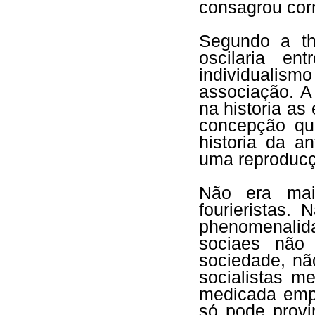
consagrou corn
Segundo a the
oscilaria en
individuali
associação. A
na historia as
concepção que
historia da a
uma reproducçã
Não era mai
fourieristas.
phenomenalid
sociaes não 
sociedade, nã
socialistas m
medicada emp
só pode provi