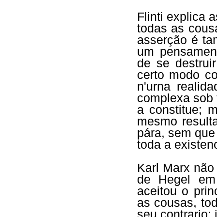
Flinti explica
todas as cous
asserção é ta
um pensament
de se destrui
certo modo c
n'urna realid
complexa sob 
a constitue; 
mesmo result
pára, sem que
toda a existe
Karl Marx não 
de Hegel em 
aceitou o pri
as cousas, to
seu contrario; 