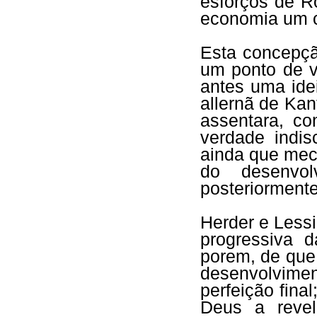
esforços de R
economia um ca
Esta concepçã
um ponto de v
antes uma ide
allernã de Ka
assentara, c
verdade indis
ainda que mech
do desenvol
posteriormente
Herder e Lessi
progressiva 
porem, de que,
desenvolvim
perfeição final
Deus a revel