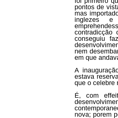
foi primeiro 
pontos de vis
mas importado
inglezes 
emprehendess
contradicção
conseguiu fa
desenvolvimen
nem desembara
em que andavam
A inauguração
estava reserv
que o celebre r
É, com effe
desenvolvi
contemporaneo
nova; porem p