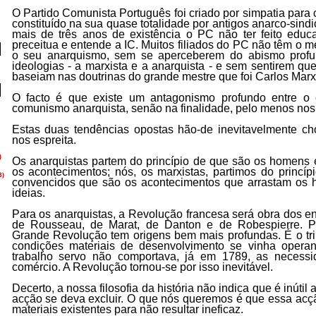
O Partido Comunista Português foi criado por simpatia par
constituído na sua quase totalidade por antigos anarco-sindi
mais de três anos de existência o PC não ter feito educ
preceitua e entende a IC. Muitos filiados do PC não têm o 
o seu anarquismo, sem se aperceberem do abismo prof
ideologias - a marxista e a anarquista - e sem sentirem qu
baseiam nas doutrinas do grande mestre que foi Carlos Marx
O facto é que existe um antagonismo profundo entre o
comunismo anarquista, senão na finalidade, pelo menos nos 
Estas duas tendências opostas hão-de inevitavelmente ch
nos espreita.
Os anarquistas partem do princípio de que são os homens 
os acontecimentos; nós, os marxistas, partimos do princípi
convencidos que são os acontecimentos que arrastam os 
ideias.
Para os anarquistas, a Revolução francesa será obra dos enc
de Rousseau, de Marat, de Danton e de Robespierre. Pa
Grande Revolução tem origens bem mais profundas. É o tri
condições materiais de desenvolvimento se vinha opera
trabalho servo não comportava, já em 1789, as neces
comércio. A Revolução tornou-se por isso inevitável.
Decerto, a nossa filosofia da história não indica que é inút
acção se deva excluir. O que nós queremos é que essa acç
materiais existentes para não resultar ineficaz.