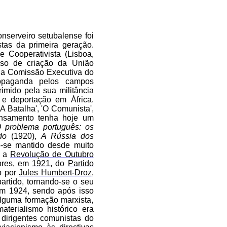
onserveiro setubalense foi
tas da primeira geração.
e Cooperativista (Lisboa,
sso de criação da União
da Comissão Executiva do
ropaganda pelos campos
imido pela sua militância
o e deportação em África.
'A Batalha', 'O Comunista',
pensamento tenha hoje um
 problema português: os
do
(1920),
A Rússia dos
-se mantido desde muito
s a
Revolução de Outubro
ores, em
1921
, do
Partido
o por
Jules Humbert-Droz
,
 partido, tornando-se o seu
 em 1924, sendo após isso
alguma formação marxista,
terialismo histórico era
dirigentes comunistas do