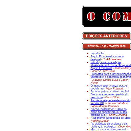
Introdução
Arghiri Emmanuel e a troca
desigual
- Torkil Lauesen
Introdução a uma edição
atualizada de
A Troca Desigual
d
Arghiri Emmanuel
- John Bellamy
Foster e Brett Clark
Propostas para a descolonização
unilateral e a soberania económi
- Ndongo Samba Sylla e Jason
Hickel
O mundo quer avançar para o
socialismo
- Vijay Prashad
As lutas pelo socialismo no Sul
Global e a vertente operária do
marxismo
- Chris Gilbert
As três ameaças existenciais do
século XXI
- Hassan Fattahi e
Zahra Mohebi-
Pourkani
"Tecno-feudalismo": Canto do
cisne do capitalismo ou o seu
próximo ato?
- Chen Renjiang
A Economia Geopolítica de Marx
Radhika Desai
As dialéticas da ecologia e da
civilização ecológica
- Chen Yiw
Marx e a sociedade comunal
-