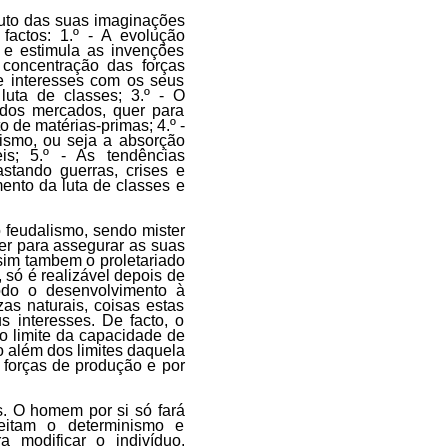
uto das suas imaginações
actos: 1.º - A evolução
 e estimula as invenções
A concentração das forças
e interesses com os seus
luta de classes; 3.º - O
 dos mercados, quer para
 de matérias-primas; 4.º -
ismo, ou seja a absorção
s; 5.º - As tendências
stando guerras, crises e
nto da luta de classes e
 feudalismo, sendo mister
er para assegurar as suas
sim tambem o proletariado
 só é realizável depois de
odo o desenvolvimento à
as naturais, coisas estas
 interesses. De facto, o
o limite da capacidade de
além dos limites daquela
s forças de produção e por
s. O homem por si só fará
eitam o determinismo e
 modificar o indivíduo.