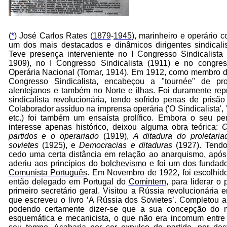
(
*
)
José Carlos Rates (
1879
-
1945
), marinheiro e operário c
um dos mais destacados e dinâmicos dirigentes sindicalis
Teve presença interveniente no I Congresso Sindicalista 
1909), no I Congresso Sindicalista (1911) e no congre
Operária Nacional (Tomar, 1914). Em 1912, como membro 
Congresso Sindicalista, encabeçou a "tournée" de p
alentejanos e também no Norte e ilhas. Foi duramente repr
sindicalista revolucionária, tendo sofrido penas de prisã
Colaborador assíduo na imprensa operária ('O Sindicalista', 
etc.) foi também um ensaísta prolífico. Embora o seu 
interesse apenas histórico, deixou alguma obra teórica:
O
partidos e o operariado
(1919),
A ditadura do proletaria
sovietes
(1925), e
Democracias e ditaduras
(1927). Tendo
cedo uma certa distância em relação ao anarquismo, apó
aderiu aos princípios do
bolchevismo
e foi um dos fundad
Comunista Português
. Em Novembro de 1922, foi escolhid
então delegado em Portugal do
Comintern
, para liderar o
primeiro secretário geral. Visitou a Rússia revolucionária
que escreveu o livro ‘A Rússia dos Sovietes’. Completou 
podendo certamente dizer-se que a sua concepção do ma
esquemática e mecanicista, o que não era incomum entre 