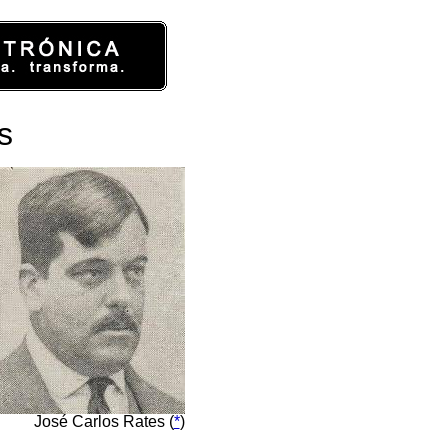
s
José Carlos Rates (
*
)