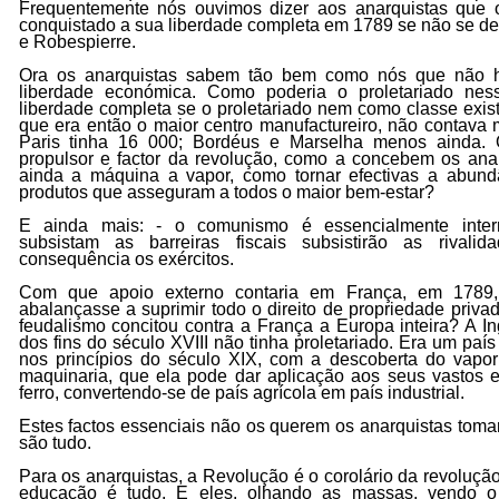
Frequentemente nós ouvimos dizer aos anarquistas que o 
conquistado a sua liberdade completa em 1789 se não se de
e Robespierre.
Ora os anarquistas sabem tão bem como nós que não há
liberdade económica. Como poderia o proletariado nes
liberdade completa se o proletariado nem como classe exist
que era então o maior centro manufactureiro, não contava 
Paris tinha 16 000; Bordéus e Marselha menos ainda.
propulsor e factor da revolução, como a concebem os anar
ainda a máquina a vapor, como tornar efectivas a abund
produtos que asseguram a todos o maior bem-estar?
E ainda mais: - o comunismo é essencialmente intern
subsistam as barreiras fiscais subsistirão as rival
consequência os exércitos.
Com que apoio externo contaria em França, em 1789
abalançasse a suprimir todo o direito de propriedade priva
feudalismo concitou contra a França a Europa inteira? A In
dos fins do século XVIII não tinha proletariado. Era um país
nos princípios do século XIX, com a descoberta do vapo
maquinaria, que ela pode dar aplicação aos seus vastos e
ferro, convertendo-se de país agrícola em país industrial.
Estes factos essenciais não os querem os anarquistas toma
são tudo.
Para os anarquistas, a Revolução é o corolário da revoluçã
educação é tudo. E eles, olhando as massas, vendo o