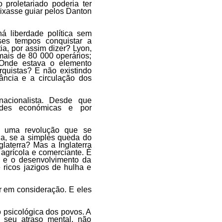
proletariado poderia ter
ixasse guiar pelos Danton
 liberdade política sem
ses tempos conquistar a
ia, por assim dizer? Lyon,
mais de 80 000 operários;
 Onde estava o elemento
quistas? E não existindo
ância e a circulação dos
acionalista. Desde que
idades económicas e por
, uma revolução que se
da, se a simples queda do
glaterra? Mas a Inglaterra
 agrícola e comerciante. É
r e o desenvolvimento da
 ricos jazigos de hulha e
r em consideração. E eles
o psicológica dos povos. A
 seu atraso mental, não