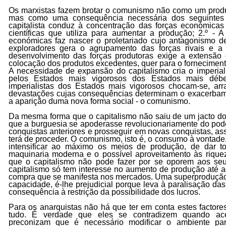
Os marxistas fazem brotar o comunismo não como um prod
mas como uma consequência necessária dos seguintes f
capitalista conduz à concentração das forças económicas
científicas que utiliza para aumentar a produção; 2.º - 
económicas faz nascer o proletariado cujo antagonismo d
exploradores gera o agrupamento das forças rivais e a 
desenvolvimento das forças produtoras exige a extensão
colocação dos produtos excedentes, quer para o fornecimento
A necessidade de expansão do capitalismo cria o imperial
pelos Estados mais vigorosos dos Estados mais débei
imperialistas dos Estados mais vigorosos chocam-se, arra
devastações cujas consequências determinam o exacerbame
a aparição duma nova forma social - o comunismo.
Da mesma forma que o capitalismo não saiu de um jacto do
que a burguesia se apoderasse revolucionariamente do pod
conquistas anteriores e prosseguir em novas conquistas, as
terá de proceder. O comunismo, isto é, o consumo à vontade,
intensificar ao máximo os meios de produção, de dar t
maquinaria moderna e o possível aproveitamento às riquez
que o capitalismo não pode fazer por se oporem aos seus
capitalismo só tem interesse no aumento de produção até a
compra que se manifesta nos mercados. Uma superprodução 
capacidade, é-lhe prejudicial porque leva à paralisação da
consequência à restrição da possibilidade dos lucros.
Para os anarquistas não há que ter em conta estes factore
tudo. É verdade que eles se contradizem quando ac
preconizam que é necessário modificar o ambiente para