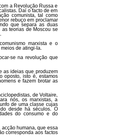
a com a Revolução Russa e
calistas. Daí o facto de em
ação comunista, tal como
menor rebuço em proclamar
undo que separa as duas
e as teorias de Moscou se
.
 comunismo marxista e o
meios de atingi-Ia.
ocar-se na revolução que
e as ideias que produzem
o oposto, isto é, estamos
homens e fazem brotar as
iclopedistas, de Voltaire,
ra nós, os marxistas, a
unfo de uma classe cujas
ndo desde há séculos. O
sidades do consumo e do
il a acção humana, que essa
ão corresponda aos factos