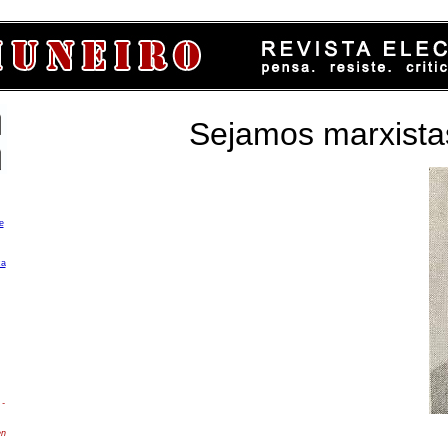
Sejamos marxista
e
ca
-
en