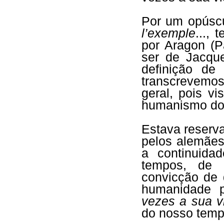
Por um opúscu
l’exemple
...,
por Aragon (P
ser de Jacqu
definição d
transcrevemo
geral, pois v
humanismo do 
Estava reserv
pelos alemães
a continuida
tempos, de 
convicção de 
humanidade 
vezes a sua v
do nosso temp