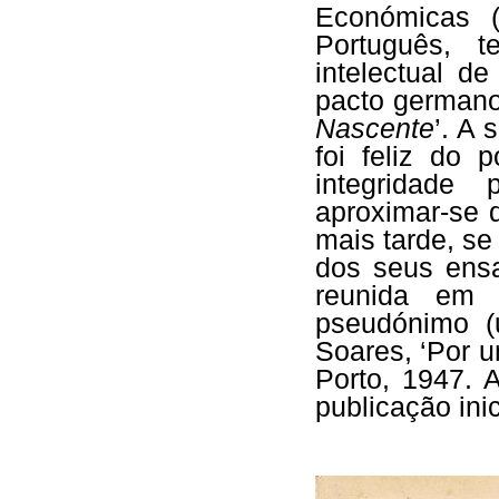
Económicas (
Português, t
intelectual d
pacto germano
Nascente
’. A 
foi feliz do 
integridade
aproximar-se d
mais tarde, se
dos seus ensa
reunida em 
pseudónimo (
Soares, ‘Por u
Porto, 1947. 
publicação ini