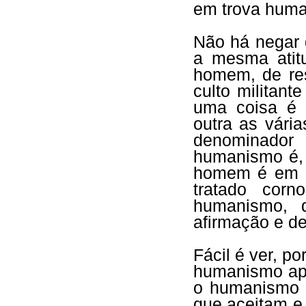
em trova hum
Não há negar 
a mesma atit
homem, de res
culto militan
uma coisa é 
outra as vári
denominador
humanismo é, 
homem é em s
tratado corn
humanismo, 
afirmação e d
Fácil é ver, p
humanismo ape
o humanismo e
que aceitam e