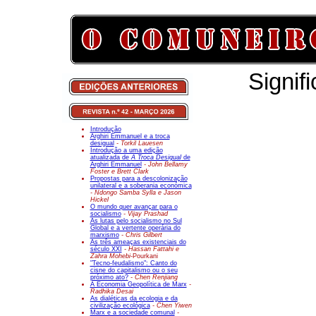
Signif
Introdução
Arghiri Emmanuel e a troca
desigual
- Torkil Lauesen
Introdução a uma edição
atualizada de
A Troca Desigual
de
Arghiri Emmanuel
- John Bellamy
Foster e Brett Clark
Propostas para a descolonização
unilateral e a soberania económica
- Ndongo Samba Sylla e Jason
Hickel
O mundo quer avançar para o
socialismo
- Vijay Prashad
As lutas pelo socialismo no Sul
Global e a vertente operária do
marxismo
- Chris Gilbert
As três ameaças existenciais do
século XXI
- Hassan Fattahi e
Zahra Mohebi-
Pourkani
"Tecno-feudalismo": Canto do
cisne do capitalismo ou o seu
próximo ato?
- Chen Renjiang
A Economia Geopolítica de Marx
-
Radhika Desai
As dialéticas da ecologia e da
civilização ecológica
- Chen Yiwen
Marx e a sociedade comunal
-