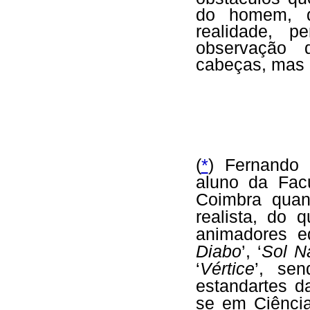
do homem, 
realidade, p
observação 
cabeças, mas 
(
*
)
Fernando 
aluno da Fac
Coimbra quan
realista, do 
animadores ed
Diabo
’, ‘
Sol N
‘
Vértice
’, se
estandartes d
se em Ciência