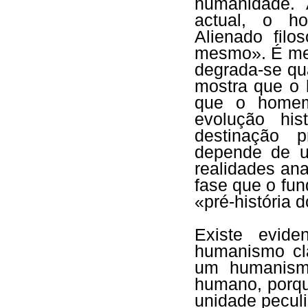
humanidade.
actual, o h
Alienado filo
mesmo». É mer
degrada-se qu
mostra que o
que o home
evolução hi
destinação 
depende de u
realidades an
fase que o fu
«pré-história
Existe evid
humanismo cl
um humanism
humano, porq
unidade peculi