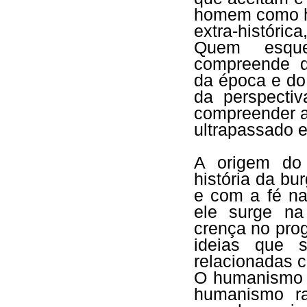
homem como h
extra-históric
Quem esqu
compreende de
da época e do
da perspectiv
compreender a
ultrapassado 
A origem do
história da b
e com a fé na
ele surge na
crença no pro
ideias que s
relacionadas c
O humanismo 
humanismo ra