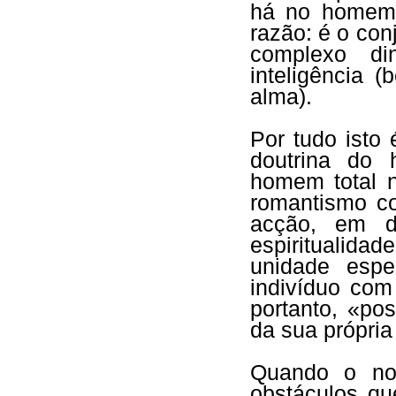
há no homem 
razão: é o con
complexo di
inteligência 
alma).
Por tudo isto
doutrina do 
homem total 
romantismo co
acção, em d
espiritualid
unidade espe
indivíduo com
portanto, «po
da sua própri
Quando o nov
obstáculos q