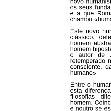
novo humanism
os seus fund
e a que Roma
chamou «hum
Este novo hu
clássico, d
homem abstrac
homem hiposta
o autor de
retemperado n
consciente, 
humano».
Entre o huma
esta diferenç
filosofias d
homem. Coinc
e noutro se e