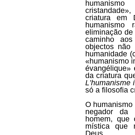
humanismo 
cristandade», 
criatura em 
humanismo r
eliminação de
caminho aos
objectos não 
humanidade (co
«humanismo in
évangélique» 
da criatura q
L'humanisme i
só a filosofia c
O humanismo t
negador da 
homem, que c
mística que 
Deus...