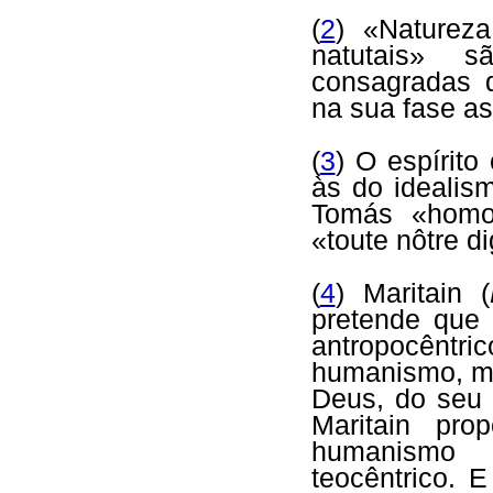
(
2
) «Natureza
natutais» 
consagradas d
na sua fase a
(
3
) O espírito
às do idealis
Tomás «homo
«toute nôtre d
(
4
) Maritain (
pretende que
antropocênt
humanismo, ma
Deus, do seu 
Maritain pr
humanismo 
teocêntrico. 