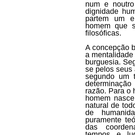
num e noutro
dignidade hum
partem um e 
homem que sã
filosóficas.
A concepção b
a mentalidade 
burguesia. Se
se pelos seus 
segundo um t
determinação
razão. Para o 
homem nasce 
natural de to
de humanida
puramente teó
das coorden
tempos e lu