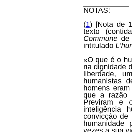
___________
NOTAS:
(
1
) [Nota de 
texto (conti
Commune
de 
intitulado
L'hu
«O que é o hu
na dignidade 
liberdade, u
humanistas d
homens eram i
que a razão
Previram e c
inteligência
convicção de 
humanidade p
vezes a sua vi