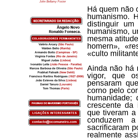
John Bellamy Foster
Há quem não c
humanismo. H
distinguir u
humanismo, u
mesma atitude:
homern», «res
«culto militan
Ainda não há
vigor, que 
pensaram que
corno pelo c
humanidade; 
crescente da 
que tiveram a
conduzem a
sacrificaram p
realmente ass