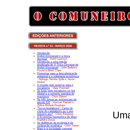
Introdução
Arghiri Emmanuel e a troca
desigual
- Torkil Lauesen
Introdução a uma edição
atualizada de
A Troca Desigual
de
Arghiri Emmanuel
- John Bellamy
Foster e Brett Clark
Propostas para a descolonização
unilateral e a soberania económica
- Ndongo Samba Sylla e Jason
Hickel
O mundo quer avançar para o
socialismo
- Vijay Prashad
As lutas pelo socialismo no Sul
Global e a vertente operária do
marxismo
- Chris Gilbert
As três ameaças existenciais do
século XXI
- Hassan Fattahi e
Zahra Mohebi-
Pourkani
"Tecno-feudalismo": Canto do
cisne do capitalismo ou o seu
Uma
próximo ato?
- Chen Renjiang
A Economia Geopolítica de Marx
-
Radhika Desai
As dialéticas da ecologia e da
civilização ecológica
- Chen Yiwen
Marx e a sociedade comunal
-