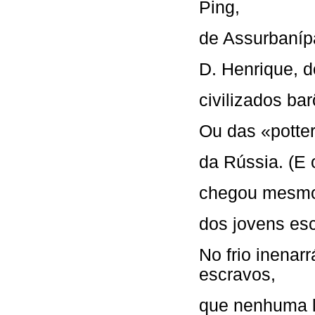
Ping,
de Assurbanípa
D. Henrique, d
civilizados ba
Ou das «potteri
da Rússia. (E 
chegou mesmo a
dos jovens es
No frio inenar
escravos,
que nenhuma l