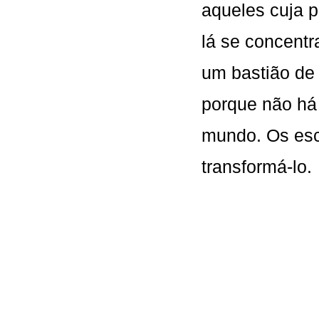
aqueles cuja p
lá se concent
um bastião de 
porque não há
mundo. Os es
transformá-lo.
Que mais pre
1962
19621962196