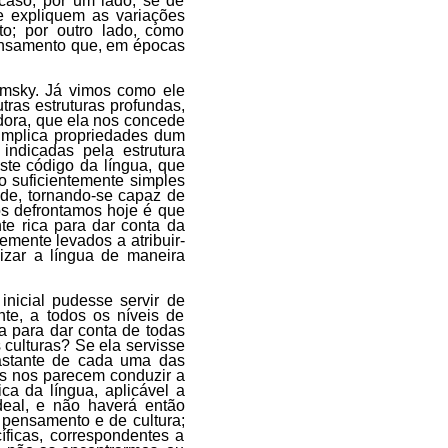
 caso, por um lado, se de
ue expliquem as variações
to; por outro lado, como
pensamento que, em épocas
msky. Já vimos como ele
utras estruturas profundas,
dora, que ela nos concede
implica propriedades dum
indicadas pela estrutura
te código da língua, que
 suficientemente simples
ade, tornando-se capaz de
os defrontamos hoje é que
te rica para dar conta da
mente levados a atribuir-
izar a língua de maneira
inicial pudesse servir de
nte, a todos os níveis de
a para dar conta de todas
culturas? Se ela servisse
bastante de cada uma das
s nos parecem conduzir a
a da língua, aplicável a
deal, e não haverá então
 pensamento e de cultura;
ficas, correspondentes a