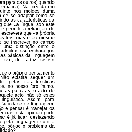
tem para os outros) quando
atemática). Na medida em
guinte nos moldes duma
em de se adaptar como se
ndo as características da
g que «a língua, sob este
ue permite a refracção de
 escreverá que «a própria
 as leis: mas é ao mesmo
de se inscrever no campo
 uma distinção entre o
 admitindo-se embora que
icas básicas da linguagem
 isso, de traduzir-se em
 que o próprio pensamento
Não existirá sequer um
, pelas características
os, no nosso foro íntimo,
tras palavras, o acto de
quele acto, não só estes
inguística. Assim, para
 faculdade de linguagem,
ção e pensar é manejar os
ências, esta opinião pode
r é já falar, desfazendo
o pela linguagem com a
de, pôr-se o problema da
lidade?