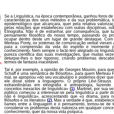
Se a Linguística, na época contemporânea, ganhou foros de 
características dos seus métodos e da sua problemática,
epistemológico que alcançara, quer pela relativa valoriz
pelas relações que estabeleceu com outras disciplinas, s
Etnografia. Não é de estranhar, por consequência, que tu
pensamento filosófico do nosso tempo, passando os p
ocupar dentro deste um lugar de grande destaque. Com 
Merleau Ponty, os sistemas de comunicação verbal vieram a
para a comprensão da vida do espírito e mormente 
conhecimento. Nem sempre o facto tem alegrado os linguista
pureza científica das suas investigações, que muitas vez
deturpar-lhes o teor rigoroso, criando problemas descab
termos de fantasia inaceitável.
Tal é, por exemplo, a opinião de Georges Mounin, para q
Schaff é uma semântica de filósofos», para quem Merleau P
mal, se apropriou «do seu vocabulário e podemos dizer que 
ele disse sobre a linguagem». O próprio Lévi-Strauss 
extraordinárias em etnografia e antropologia, fazendo 
conceitos inexactos de linguística»
(
1
)
. Martinet, por sua v
público começou a interessar-se pela linguística a partir
não é linguística», acrescentando que «o drama, para nó
filósofos e os literatos»
(
2
)
. Mas a verdade é que, estabeleci
liames entre a linguagem e o pensamento, tornou-se de t
considerar os problemas desta natureza em qualquer conce
conhecimento, quer da nossa vida psíquica.