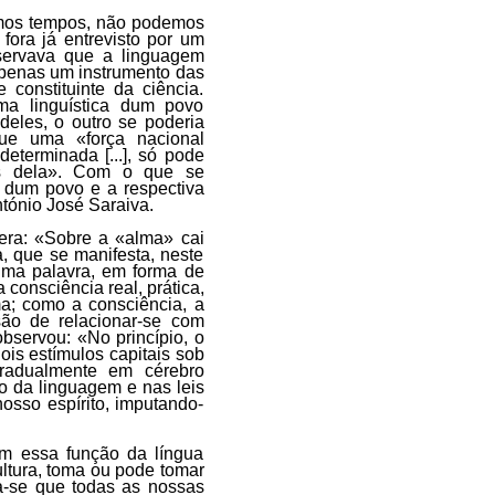
imos tempos, não podemos
 fora já entrevisto por um
servava que a linguagem
apenas um instrumento das
constituinte da ciência.
ma linguística dum povo
eles, o outro se poderia
ue uma «força nacional
eterminada [...], só pode
vés dela». Com o que se
 dum povo e a respectiva
ntónio José Saraiva.
era: «Sobre a «alma» cai
 que se manifesta, neste
uma palavra, em forma de
 consciência real, prática,
a; como a consciência, a
são de relacionar-se com
bservou: «No princípio, o
dois estímulos capitais sob
gradualmente em cérebro
mo da linguagem e nas leis
osso espírito, imputando-
m essa função da língua
ltura, toma ou pode tomar
a-se que todas as nossas