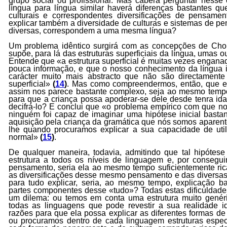
grupo social ou profissional. Mas caberá perguntar nesse
língua para língua similar haverá diferenças bastantes q
culturais e correspondentes diversificações de pensamen
explicar também a diversidade de culturas e sistemas de 
diversas, correspondem a uma mesma língua?
Um problema idêntico surgirá com as concepções de Cho
supõe, para lá das estruturas superficiais da língua, umas o
Entende que «a estrutura superficial é muitas vezes engana
pouca informação, e que o nosso conhecimento da língua 
carácter muito mais abstracto que não são directamente 
superficial»
(
14
)
. Mas como compreendermos, então, que es
assim nos parece bastante complexo, seja ao mesmo tempo
para que a criança possa apoderar-se dele desde tenra id
decifrá-lo? E conclui que «o problema empírico com que n
ninguém foi capaz de imaginar uma hipótese inicial bastan
aquisição pela criança da gramática que nós somos aparente
lhe quando procuramos explicar a sua capacidade de util
normal»
(
15
)
.
De qualquer maneira, todavia, admitindo que tal hipótese 
estrutura a todos os níveis de linguagem e, por consegui
pensamento, seria ela ao mesmo tempo suficientemente ric
as diversificações desse mesmo pensamento e das diversas 
para tudo explicar, seria, ao mesmo tempo, explicação 
partes componentes desse «tudo»? Todas estas dificuldade
um dilema: ou temos em conta uma estrutura muito genéric
todas as linguagens que pode revestir a sua realidade i
razões para que ela possa explicar as diferentes formas de
ou procuramos dentro de cada linguagem estruturas especí