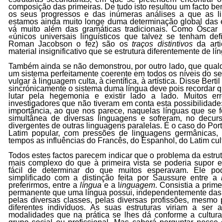
composição das primeiras. De tudo isto resultou um facto be
os seus progressos e das inúmeras análises a que as li
estamos ainda muito longe duma determinação global das es
vá muito além das gramáticas tradicionais. Como Óscar
«únicos universais linguísticos que talvez se tenham def
Roman Jacobson o fez) são os
traços distintivos
da arti
material insignificativo que se estrutura diferentemente de l
Também ainda se não demonstrou, por outro lado, que qualqu
um sistema perfeitamente coerente em todos os níveis do s
vulgar à linguagem culta, à científica, à artística. Disse Ber
sincrónicamente o sistema duma língua deve pois recordar 
lutar pela hegemonia e existir lado a lado. Muitos er
investigadores que não tiveram em conta esta possibilidad
importância, ao que nos parece, naquelas línguas que se 
simultânea de diversas linguagens e sofreram, no decurso
divergentes de outras linguagens paralelas. É o caso do Port
Latim popular, com pressões de linguagens germânicas,
tempos as influências do Francês, do Espanhol, do Latim cul
Todos estes factos parecem indicar que o problema da estru
mais complexo do que à primeira vista se poderia supor e
fácil de determinar do que muitos esperavam. Ele pod
simplificado com a distinção feita por Saussure entre a
preferirmos, entre a
língua
e a l
inguagem
. Consistia a prime
permanente que uma língua possui, independentemente das 
pelas diversas classes, pelas diversas profissões, mesmo
diferentes indivíduos. As suas estruturas viriam a ser a
modalidades que na prática se lhes dá conforme a cultu