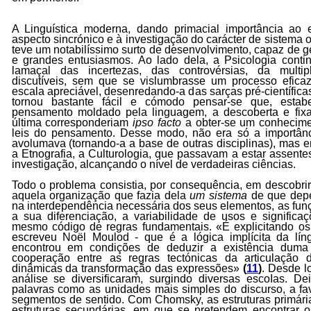
A Linguística moderna, dando primacial importância ao
aspecto sincrónico e à investigação do carácter de sistema 
teve um notabilíssimo surto de desenvolvimento, capaz de g
e grandes entusiasmos. Ao lado dela, a Psicologia cont
lamaçal das incertezas, das controvérsias, da multip
discutíveis, sem que se vislumbrasse um processo eficaz
escala apreciável, desenredando-a das sarças pré-científica
tornou bastante fácil e cómodo pensar-se que, estab
pensamento moldado pela linguagem, a descoberta e fixa
última corresponderiam
ipso facto
a obter-se um conhecimen
leis do pensamento. Desse modo, não era só a importânc
avolumava (tornando-a a base de outras disciplinas), mas 
a Etnografia, a Culturologia, que passavam a estar assent
investigação, alcançando o nível de verdadeiras ciências.
Todo o problema consistia, por consequência, em descobrir
aquela organização que fazia dela
um sistema
de que dep
na interdependência necessária dos seus elementos, as funç
a sua diferenciação, a variabilidade de usos e signific
mesmo código de regras fundamentais. «É explicitando os
escreveu Noël Moulod - que é a lógica implícita da líng
encontrou em condições de deduzir a existência duma
cooperação entre as regras tectónicas da articulação 
dinâmicas da transformação das expressões»
(
11
)
. Desde l
análise se diversificaram, surgindo diversas escoIas. De
palavras como as unidades mais simples do discurso, a fa
segmentos de sentido. Com Chomsky, as estruturas primár
estruturas secundárias, em que se pretendem encontrar o