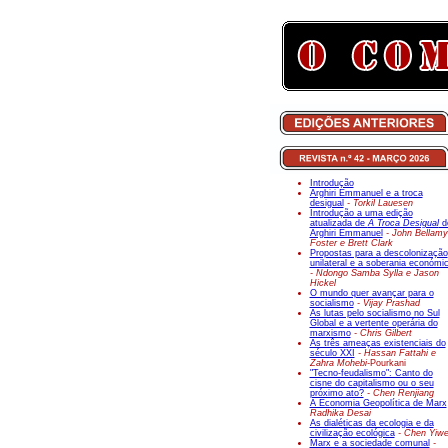
Introdução
Arghiri Emmanuel e a troca
desigual
- Torkil Lauesen
Introdução a uma edição
atualizada de
A Troca Desigual
d
Arghiri Emmanuel
- John Bellamy
Foster e Brett Clark
Propostas para a descolonização
unilateral e a soberania económi
- Ndongo Samba Sylla e Jason
Hickel
O mundo quer avançar para o
socialismo
- Vijay Prashad
As lutas pelo socialismo no Sul
Global e a vertente operária do
marxismo
- Chris Gilbert
As três ameaças existenciais do
século XXI
- Hassan Fattahi e
Zahra Mohebi-
Pourkani
"Tecno-feudalismo": Canto do
cisne do capitalismo ou o seu
próximo ato?
- Chen Renjiang
A Economia Geopolítica de Marx
Radhika Desai
As dialéticas da ecologia e da
civilização ecológica
- Chen Yiw
Marx e a sociedade comunal
-