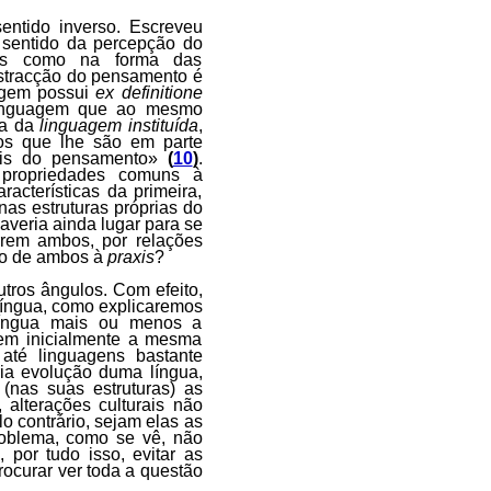
ntido inverso. Escreveu
sentido da percepção do
tos como na forma das
stracção do pensamento é
agem possui
ex definitione
 linguagem que ao mesmo
la da
linguagem instituída
,
ios que lhe são em parte
rais do pensamento»
(
10
)
.
s propriedades comuns à
acterísticas da primeira,
nas estruturas próprias do
veria ainda lugar para se
rem ambos, por relações
ão de ambos à
praxis
?
tros ângulos. Com efeito,
língua, como explicaremos
 língua mais ou menos a
m inicialmente a mesma
 até linguagens bastante
ria evolução duma língua,
(nas suas estruturas) as
 alterações culturais não
lo contrário, sejam elas as
roblema, como se vê, não
 por tudo isso, evitar as
ocurar ver toda a questão