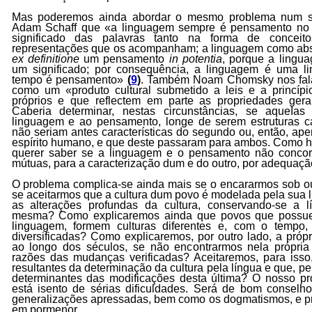
Mas poderemos ainda abordar o mesmo problema num se
Adam Schaff que «a linguagem sempre é pensamento no 
significado das palavras tanto na forma de concei
representações que os acompanham; a linguagem como ab
ex definitione
um pensamento
in potentia
, porque a lingu
um significado; por consequência, a linguagem é uma
tempo é pensamento»
(
9
)
. Também Noam Chomsky nos fa
como um «produto cultural submetido a leis e a princíp
próprios e que reflectem em parte as propriedades ge
Caberia determinar, nestas circunstâncias, se aqueIa
linguagem e ao pensamento, longe de serem estruturas car
não seriam antes características do segundo ou, então, ape
espírito humano, e que deste passaram para ambos. Como ha
querer saber se a linguagem e o pensamento não concor
mútuas, para a caracterização dum e do outro, por adequaç
O problema complica-se ainda mais se o encararmos sob ou
se aceitarmos que a cultura dum povo é modelada pela sua 
as alterações profundas da cultura, conservando-se a
mesma? Como explicaremos ainda que povos que possue
linguagem, formem culturas diferentes e, com o tempo,
diversificadas? Como explicaremos, por outro lado, a próp
ao longo dos séculos, se não encontrarmos nela própria 
razões das mudanças verificadas? Aceitaremos, para isso,
resultantes da determinação da cultura pela língua e que, pe
determinantes das modificações desta última? O nosso p
está isento de sérias dificuldades. Será de bom conselho,
generalizações apressadas, bem como os dogmatismos, e pr
em pormenor.