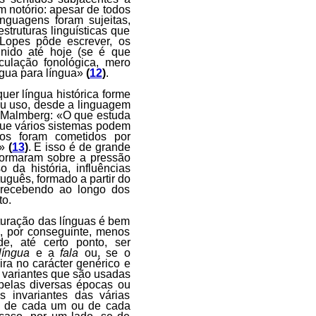
m notório: apesar de todos
nguagens foram sujeitas,
truturas linguísticas que
 Lopes pôde escrever, os
inido até hoje (se é que
culação fonológica, mero
íngua para língua»
(
12
)
.
er língua histórica forme
eu uso, desde a linguagem
til Malmberg: «O que estuda
que vários sistemas podem
ros foram cometidos por
e»
(
13
)
. E isso é de grande
formaram sobre a pressão
 da história, influências
uguês, formado a partir do
 recebendo ao longo dos
to.
turação das línguas é bem
, por conseguinte, menos
e, até certo ponto, ser
língua
e a
fala
ou, se o
ira no carácter genérico e
variantes que são usadas
 pelas diversas épocas ou
s invariantes das várias
ra de cada um ou de cada