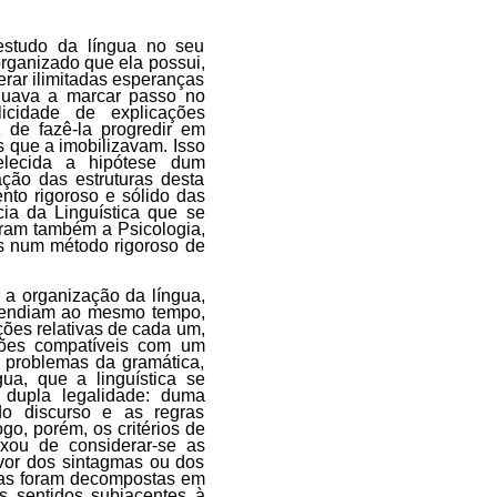
 estudo da língua no seu
organizado que ela possui,
erar ilimitadas esperanças
inuava a marcar passo no
licidade de explicações
 de fazê-la progredir em
s que a imobilizavam. Isso
elecida a hipótese dum
ção das estruturas desta
to rigoroso e sólido das
ia da Linguística que se
eram também a Psicologia,
es num método rigoroso de
 a organização da língua,
endiam ao mesmo tempo,
ões relativas de cada um,
ações compatíveis com um
 problemas da gramática,
ua, que a linguística se
 dupla legalidade: duma
do discurso e as regras
ogo, porém, os critérios de
ixou de considerar-se as
vor dos sintagmas ou dos
ias foram decompostas em
s sentidos subjacentes à