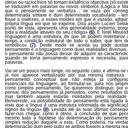
ideias ou raciocínios só tomam existência objectiva (só exis
se traduzem em palavras ou novos símbolos (Lógica e M
que o pensamento se verbaliza - se vaza por conse
determinada sintaxe e dum determinado vocabulário - t
fosse a matrizes, a esses moldes em que é vazado, adquiri
própria língua em que se exprime. Dirá assim Lucien Seba
ponto de vista, apresenta uma generalidade extrema, porq
toda a realidade através do seu código»
(
6
)
. E Noël Moulod
linguagem é uma estrutura, de que se podem inventariar
tempo a condição estrutural de todo o saber, que tem 
simbólico»
(
7
)
. Deste modo se aceita ou pode aceitar
pensamento e a linguagem como duas realidades diversas,
o pensamento não possa deixar de adquirir as característ
quando se torna pensamento expresso e necessita, para
palavras.
Vai-se um pouco mais longe, no segundo caso, e afirma-se
já nos aparece verbalizado por sua mesma natureza. 
pensamento conceptual que não esteja já configurado
essenciais da linguagem, ao formular-se, para nós própri
como simples pensamento. Se quisermos distinguir, por ou
pensar, dos pensamentos já pensados, como resultados da
mas também aquele estarão moldados pela realidade l
Benveniste, «a possibilidade do pensamento está ligada à
visto que a língua é uma estrutura informada de significa
signos da língua»
(
8
)
. Levada até às suas últimas consequ
fazer-nos chegar, como é óbvio, à conclusão de que pensa
mesmo toda a hipótese da determinação do pensament
simples redução daquele a esta. Como poderia, na verda
determinação dum pelo outro se ambos fossem a mesma rea