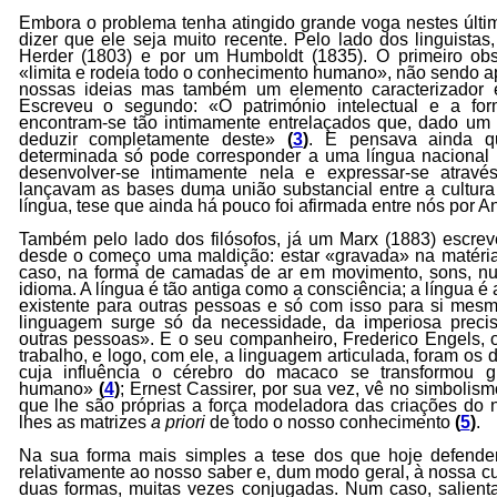
Embora o problema tenha atingido grande voga nestes últ
dizer que ele seja muito recente. Pelo lado dos linguistas,
Herder (1803) e por um Humboldt (1835). O primeiro ob
«limita e rodeia todo o conhecimento humano», não sendo 
nossas ideias mas também um elemento caracterizador e 
Escreveu o segundo: «O património intelectual e a for
encontram-se tão intimamente entrelaçados que, dado um d
deduzir completamente deste»
(
3
)
. E pensava ainda q
determinada só pode corresponder a uma língua nacional d
desenvolver-se intimamente nela e expressar-se atra
lançavam as bases duma união substancial entre a cultura
língua, tese que ainda há pouco foi afirmada entre nós por A
Também pelo lado dos filósofos, já um Marx (1883) escrev
desde o começo uma maldição: estar «gravada» na matéria,
caso, na forma de camadas de ar em movimento, sons, n
idioma. A língua é tão antiga como a consciência; a língua é a
existente para outras pessoas e só com isso para si mesm
linguagem surge só da necessidade, da imperiosa preci
outras pessoas». E o seu companheiro, Frederico Engels, o
trabalho, e logo, com ele, a linguagem articulada, foram os 
cuja influência o cérebro do macaco se transformou 
humano»
(
4
)
; Ernest Cassirer, por sua vez, vê no simbolis
que lhe são próprias a força modeladora das criações do n
lhes as matrizes
a priori
de todo o nosso conhecimento
(
5
)
.
Na sua forma mais simples a tese dos que hoje defende
relativamente ao nosso saber e, dum modo geral, à nossa cu
duas formas, muitas vezes conjugadas. Num caso, salient