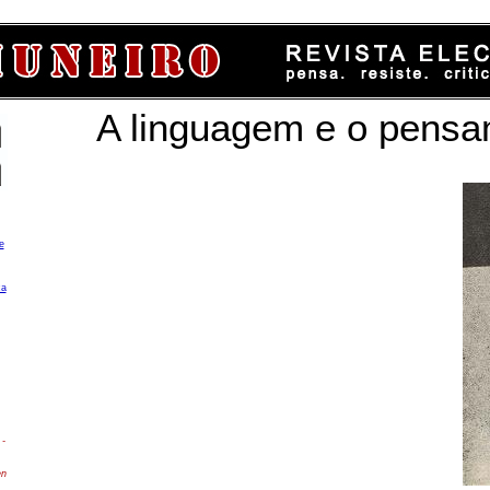
A linguagem e o pens
e
ca
-
en