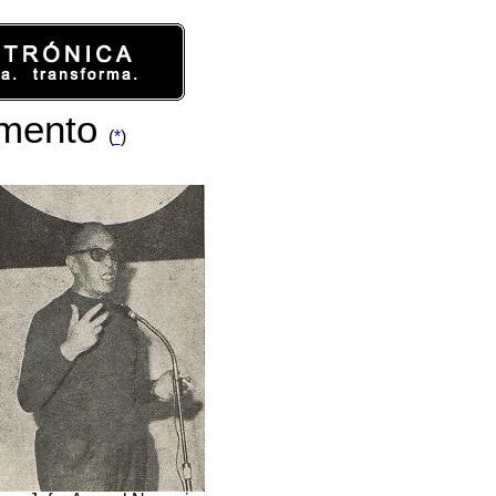
amento
(
*
)