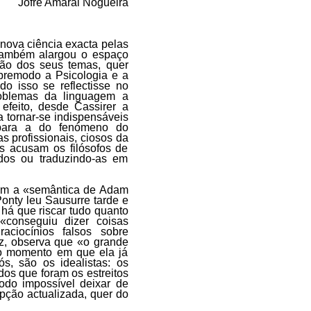
Jofre Amaral Nogueira
nova ciência exacta pelas
 também alargou o espaço
ação dos seus temas, quer
obremodo a Psicologia e a
do isso se reflectisse no
roblemas da linguagem a
efeito, desde Cassirer a
 tornar-se indispensáveis
para a do fenómeno do
s profissionais, ciosos da
es acusam os filósofos de
idos ou traduzindo-as em
uem a «semântica de Adam
onty leu Sausurre tarde e
há que riscar tudo quanto
«conseguiu dizer coisas
raciocínios falsos sobre
ez, observa que «o grande
 do momento em que ela já
s, são os idealistas: os
dos que foram os estreitos
odo impossível deixar de
pção actualizada, quer do