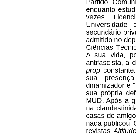
Partido Comun
enquanto estuda
vezes. Licen
Universidade 
secundário priv
admitido no de
Ciências Técni
A sua vida, por
antifascista, a
prop
constante
sua presenç
dinamizador e 
sua própria de
MUD. Após a g
na clandestini
casas de amigo
nada publicou.
revistas
Altitu