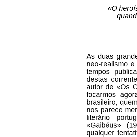
«O heroí
quando
As duas grand
neo-realismo e
tempos public
destas corrente
autor de «Os 
focarmos agor
brasileiro, que
nos parece mer
literário por
«Gaibéus» (1
qualquer tenta