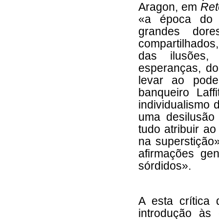
Aragon, em
Ret
«a época do h
grandes dore
compartilhados,
das ilusões,
esperanças, do
levar ao poder
banqueiro Laff
individualismo 
uma desilusão
tudo atribuir a
na superstição»
afirmações ge
sórdidos».
A esta crítica
introdução às