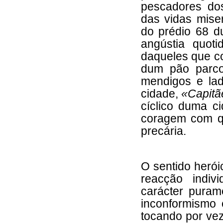
pescadores do
das vidas mise
do prédio 68 d
angústia quot
daqueles que c
dum pão parco
mendigos e la
cidade,
«Capitã
cíclico duma c
coragem com q
precária.
O sentido heró
reacção indiv
carácter purame
inconformismo 
tocando por vez