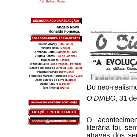
John Bellamy Foster
Do neo-realism
O DIABO
,
31 d
O acontecimen
literária foi, s
através dos se