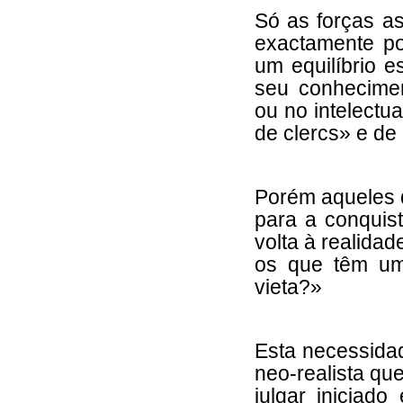
Só as forças a
exactamente p
um equilíbrio 
seu conhecimen
ou no intelectua
de clercs» e de
Porém aqueles 
para a conquis
volta à realida
os que têm um
vieta?»
Esta necessida
neo-realista qu
julgar iniciad