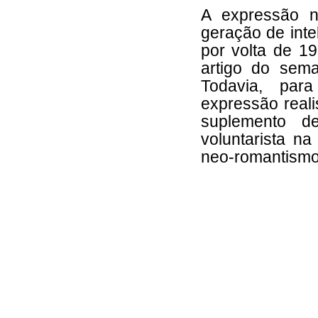
A expressão n
geração de inte
por volta de 19
artigo do sem
Todavia, par
expressão real
suplemento d
voluntarista n
neo-romantismo