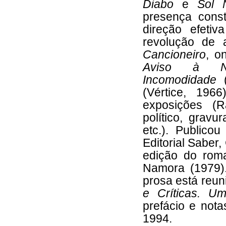
Diabo
e
Sol 
presença cons
direção efeti
revolução de 
Cancioneiro
, o
Aviso à 
Incomodidade
(
(Vértice, 196
exposições (R
político, gravu
etc.). Publico
Editorial Saber
edição do ro
Namora (1979).
prosa está reu
e Críticas. Um
prefácio e nota
1994.