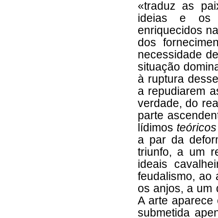
«traduz as pa
ideias e os
enriquecidos na
dos fornecime
necessidade de
situação domina
à ruptura desse
a repudiarem a
verdade, do rea
parte ascendent
lídimos
teórico
a par da defor
triunfo, a um r
ideais cavalhe
feudalismo, ao
os anjos, a um 
A arte aparece
submetida ape