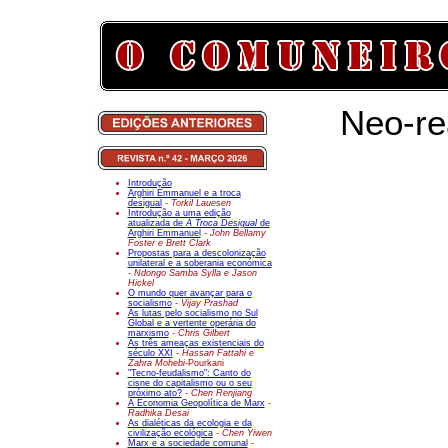
Neo-re
Introdução
Arghiri Emmanuel e a troca
desigual
- Torkil Lauesen
Introdução a uma edição
atualizada de
A Troca Desigual
de
Arghiri Emmanuel
- John Bellamy
Foster e Brett Clark
Propostas para a descolonização
unilateral e a soberania económica
- Ndongo Samba Sylla e Jason
Hickel
O mundo quer avançar para o
socialismo
- Vijay Prashad
As lutas pelo socialismo no Sul
Global e a vertente operária do
marxismo
- Chris Gilbert
As três ameaças existenciais do
século XXI
- Hassan Fattahi e
Zahra Mohebi-
Pourkani
"Tecno-feudalismo": Canto do
cisne do capitalismo ou o seu
próximo ato?
- Chen Renjiang
A Economia Geopolítica de Marx
-
Radhika Desai
As dialéticas da ecologia e da
civilização ecológica
- Chen Yiwen
Marx e a sociedade comunal
-