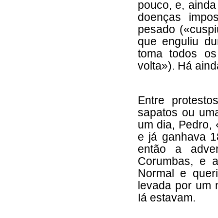
pouco, e, aind
doenças imposs
pesado («cuspi
que enguliu du
toma todos os
volta»). Há aind
Entre protest
sapatos ou uma
um dia, Pedro,
e já ganhava 18
então a adver
Corumbas, e a
Normal e queri
levada por um 
Iá estavam.