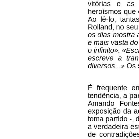
vitórias e as 
heroísmos que e
Ao lê-lo, tan
Rolland, no se
os dias mostra 
e mais vasta do
o infinito». «E
escreve a tra
diversos...»
Os s
É frequente e
tendência, a p
Amando Fontes
exposição da a
toma partido -, 
a verdadeira es
de contradiçõe