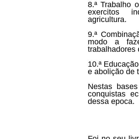
8.ª Trabalho 
exercitos i
agricultura.
9.ª Combinaçã
modo a faze
trabalhadores
10.ª Educação 
e abolição de 
Nestas bases
conquistas ec
dessa epoca.
Foi no seu liv