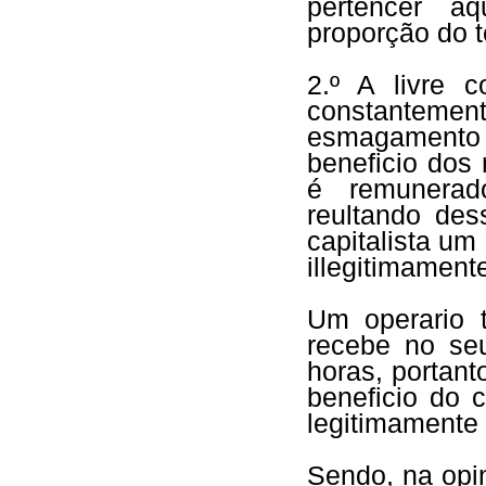
pertencer á
proporção do 
2.º A livre c
constanteme
esmagamento
beneficio dos 
é remunerad
reultando des
capitalista u
illegitimamente
Um operario 
recebe no seu
horas, portant
beneficio do c
legitimamente 
Sendo, na opi