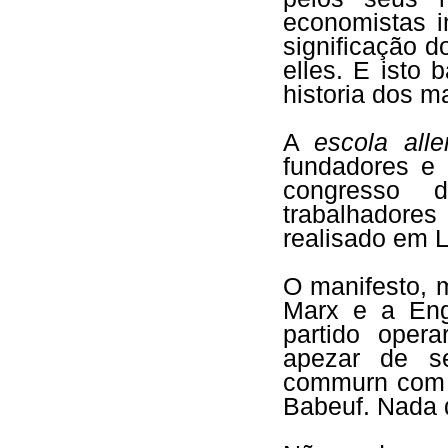
economistas 
significação 
elles. E isto
historia dos m
A
escola all
fundadores e 
congresso d
trabalhadore
realisado em 
O manifesto, 
Marx e a Eng
partido oper
apezar de s
commurn co
Babeuf. Nada 