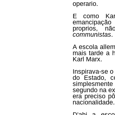
operario.
E como Kar
emancipação 
proprios, n
communistas
.
A escola alle
mais tarde a 
Karl Marx.
Inspirava-se 
do Estado, c
simplesmente
segundo na exi
era preciso p
nacionalidade.
D'ahi a
esco