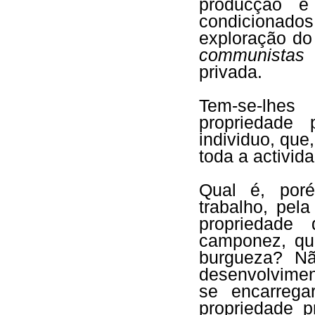
producção e
condicionado
exploração d
communistas
q
privada.
Tem-se-lhes
propriedade 
individuo, que
toda a activid
Qual é, poré
trabalho, pel
propriedade
camponez, que
burgueza? Nã
desenvolvimen
se encarrega
propriedade p