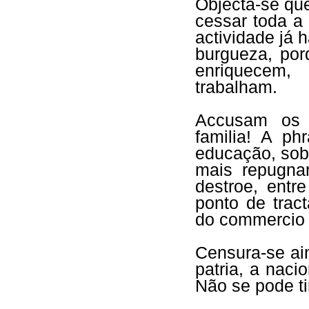
Objecta-se que
cessar toda a 
actividade já 
burgueza, por
enriquecem,
trabalham.
Accusam o
familia! A ph
educação, sobr
mais repugna
destroe, entre
ponto de trac
do commercio 
Censura-se a
patria, a naci
Não se pode ti