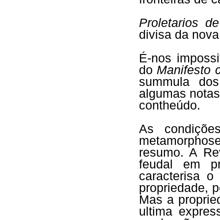
Proletarios d
divisa da nova
É-nos impossi
do
Manifesto 
summula dos
algumas notas
contheúdo.
As condiçõe
metamorphos
resumo. A Rev
feudal em p
caracterisa 
propriedade, 
Mas a proprie
ultima expre