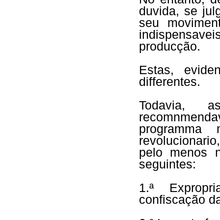
duvida, se jul
seu moviment
indispensavei
producção.
Estas, evide
differentes.
Todavia,
recomnmen
programma m
revolucionari
pelo menos n
seguintes:
1.ª Expropri
confiscação da