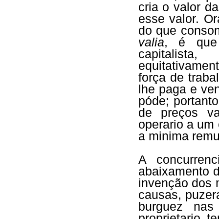
cria o valor d
esse valor. O
do que consom
valia
, é que
capitalista
equitativament
força de traba
lhe paga e ve
póde; portanto
de preços va
operario a um
a minima remu
A concurrenc
abaixamento d
invenção dos 
causas, puzer
burguez nas
proprietario te