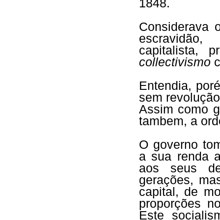
1848.
Considerava 
escravidão,
capitalista,
collectivismo
c
Entendia, por
sem revolução.
Assim como gar
tambem, a or
O governo tom
a sua renda a
aos seus de
gerações, mas
capital, de m
proporções no
Este socialis