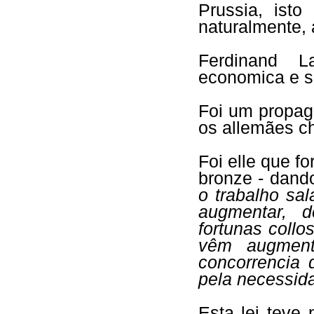
Prussia, isto
naturalmente, 
Ferdinand L
economica e s
Foi um propag
os allemães 
Foi elle que fo
bronze - dand
o trabalho sal
augmentar, 
fortunas coll
vêm augment
concorrencia 
pela necessid
Esta lei teve