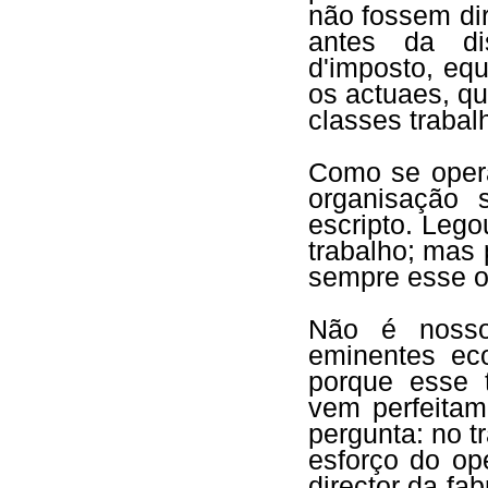
não fossem di
antes da dis
d'imposto, eq
os actuaes, q
classes trabal
Como se oper
organisação 
escripto. Lego
trabalho; mas
sempre esse o 
Não é nosso 
eminentes ec
porque esse t
vem perfeitam
pergunta: no t
esforço do op
director da fa