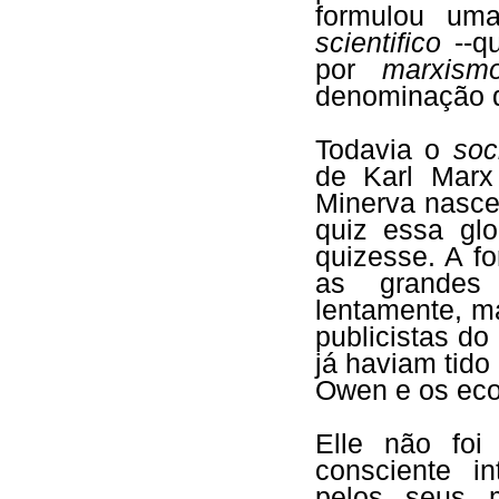
formulou um
scientifico
--qu
por
marxism
denominação q
Todavia o
soc
de Karl Marx
Minerva nasce
quiz essa glo
quizesse. A f
as grandes 
lentamente, m
publicistas do
já haviam tido
Owen e os eco
Elle não fo
consciente in
pelos seus m