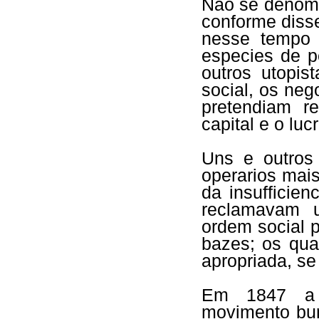
Não se denomi
conforme diss
nesse tempo 
especies de 
outros utopis
social, os neg
pretendiam r
capital e o lucr
Uns e outros 
operarios mais
da insufficien
reclamavam 
ordem social 
bazes; os qua
apropriada, 
Em 1847 a
movimento bu