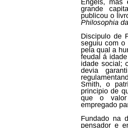
Engels, mas 
grande capita
publicou o liv
Philosophia da
Discipulo de 
seguiu com o p
pela qual a h
feudal á idade
idade social;
devia garant
regulamentan
Smith, o pat
principio de q
que o valor
empregado par
Fundado na d
pensador e em