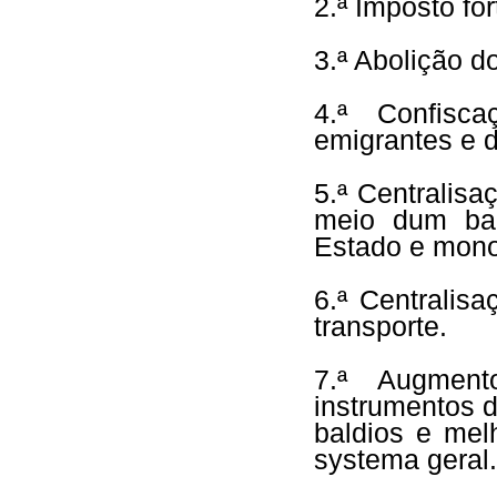
2.ª Imposto fo
3.ª Abolição do
4.ª Confisc
emigrantes e d
5.ª Centralis
meio dum ba
Estado e mono
6.ª Centralis
transporte.
7.ª Augment
instrumentos 
baldios e mel
systema geral.