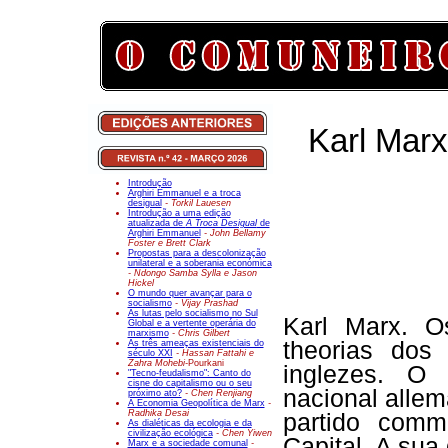
Karl Marx
Introdução
Arghiri Emmanuel e a troca
desigual
- Torkil Lauesen
Introdução a uma edição
atualizada de
A Troca Desigual
de
Arghiri Emmanuel
- John Bellamy
Foster e Brett Clark
Propostas para a descolonização
unilateral e a soberania económica
- Ndongo Samba Sylla e Jason
Hickel
O mundo quer avançar para o
socialismo
- Vijay Prashad
As lutas pelo socialismo no Sul
Karl Marx. O
Global e a vertente operária do
marxismo
- Chris Gilbert
theorias dos
As três ameaças existenciais do
século XXI
- Hassan Fattahi e
Zahra Mohebi-
Pourkani
inglezes. O 
"Tecno-feudalismo": Canto do
cisne do capitalismo ou o seu
nacional allem
próximo ato?
- Chen Renjiang
A Economia Geopolítica de Marx
-
Radhika Desai
partido comm
As dialéticas da ecologia e da
civilização ecológica
- Chen Yiwen
Capital. A sua 
Marx e a sociedade comunal
-