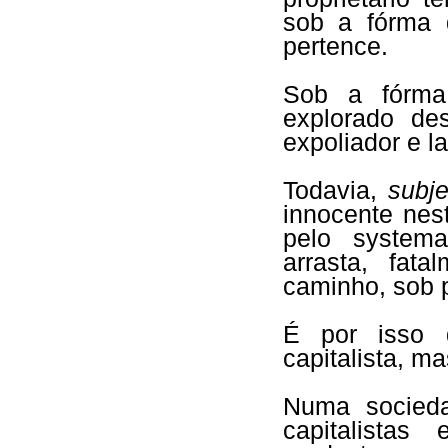
sob a fórma 
pertence.
Sob a fórma 
explorado de
expoliador e l
Todavia,
subj
innocente nes
pelo system
arrasta, fat
caminho, sob 
É por isso 
capitalista, m
Numa socied
capitalistas