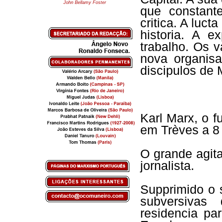
John Bellamy Foster
que constant
critica. A luct
historia. A e
trabalho. Os v
nova organisa
discipulos de 
Karl Marx, o 
em Trèves a 8
O grande agita
jornalista.
Supprimido o 
subversivas
residencia pa