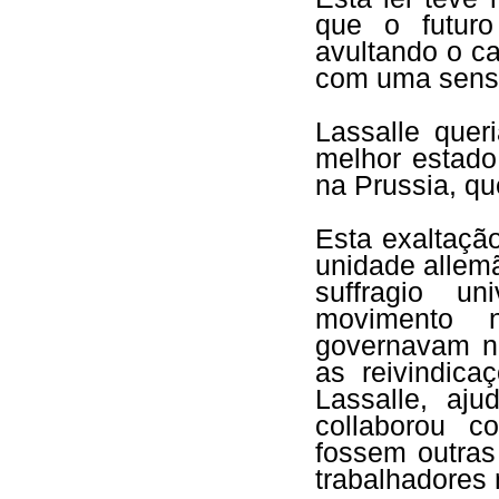
que o futuro
avultando o c
com uma sensí
Lassalle quer
melhor estado
na Prussia, qu
Esta exaltação
unidade allem
suffragio un
movimento n
governavam n
as reivindica
Lassalle, aju
collaborou c
fossem outras
trabalhadores 