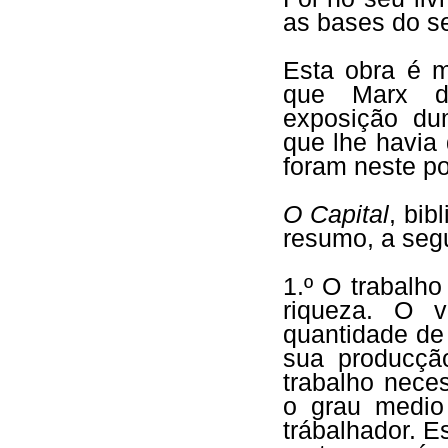
as bases do s
Esta obra é m
que Marx 
exposição du
que lhe havia
foram neste po
O Capital
, bi
resumo, a segu
1.º O trabalh
riqueza. O v
quantidade de
sua producçã
trabalho nece
o grau medio
trábalhador. E