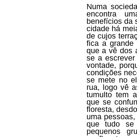
Numa socieda
encontra um
benefícios da 
cidade há meia
de cujos terr
fica a grande
que a vê dos a
se a escrever
vontade, porq
condições nec
se mete no el
rua, logo vê 
tumulto tem a
que se confu
floresta, desd
uma pessoas,
que tudo se i
pequenos gru