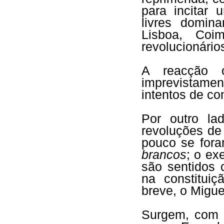
para incitar 
livres domin
Lisboa, Coim
revolucionário
A reacção o
imprevistam
intentos de co
Por outro lad
revoluções de
pouco se for
brancos
; o ex
são sentidos 
na constitui
breve, o Migue
Surgem, com o