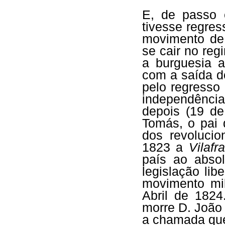
E, de passo 
tivesse regre
movimento de
se cair no reg
a burguesia a
com a saída d
pelo regresso
independênci
depois (19 d
Tomás, o pai 
dos revoluci
1823 a
Vilafr
país ao absol
legislação li
movimento mil
Abril de 1824
morre D. João
a chamada que