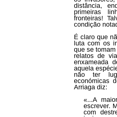
distância, e
primeiras l
fronteiras! T
condição nota
É claro que nã
luta com os 
que se tomam 
relatos de vi
enxameada d
aquela espécie
não ter lug
económicas d
Arriaga diz:
«...A maio
escrever. 
com destr