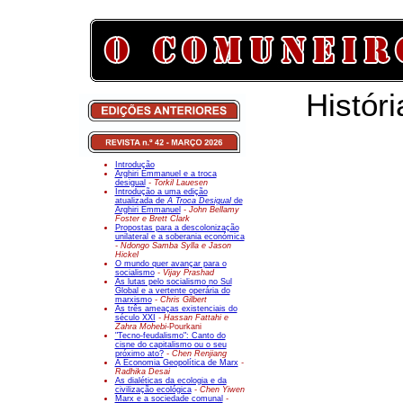
Histór
Introdução
Arghiri Emmanuel e a troca
desigual
- Torkil Lauesen
Introdução a uma edição
atualizada de
A Troca Desigual
de
Arghiri Emmanuel
- John Bellamy
Foster e Brett Clark
Propostas para a descolonização
unilateral e a soberania económica
- Ndongo Samba Sylla e Jason
Hickel
O mundo quer avançar para o
socialismo
- Vijay Prashad
As lutas pelo socialismo no Sul
Global e a vertente operária do
marxismo
- Chris Gilbert
As três ameaças existenciais do
século XXI
- Hassan Fattahi e
Zahra Mohebi-
Pourkani
"Tecno-feudalismo": Canto do
cisne do capitalismo ou o seu
próximo ato?
- Chen Renjiang
A Economia Geopolítica de Marx
-
Radhika Desai
As dialéticas da ecologia e da
civilização ecológica
- Chen Yiwen
Marx e a sociedade comunal
-