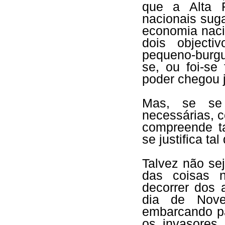
que a Alta F
nacionais sug
economia naci
dois objecti
pequeno-burgu
se, ou foi-s
poder chegou j
Mas, se se 
necessárias, 
compreende t
se justifica ta
Talvez não se
das coisas n
decorrer dos 
dia de Nov
embarcando pa
os invasores,