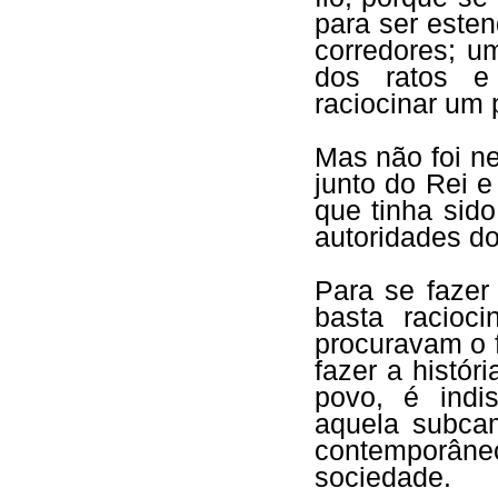
para ser esten
corredores; u
dos ratos e 
raciocinar um 
Mas não foi n
junto do Rei e
que tinha sid
autoridades do
Para se fazer
basta racioc
procuravam o f
fazer a histór
povo, é indi
aquela subca
contemporâneo
sociedade.