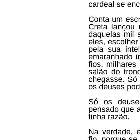
cardeal se enc
Conta um escr
Creta lançou
daquelas mil 
eles, escolher
pela sua inte
emaranhado im
fios, milhare
salão do tron
chegasse. Só 
os deuses pod
Só os deuse
pensado que a 
tinha razão.
Na verdade, e
fio, porque se