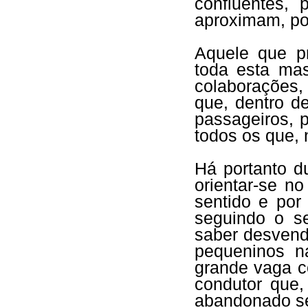
confluentes,
aproximam, por
Aquele que pr
toda esta ma
colaborações,
que, dentro d
passageiros, 
todos os que, 
Há portanto d
orientar-se n
sentido e por
seguindo o s
saber desvenda
pequeninos n
grande vaga c
condutor que,
abandonado se