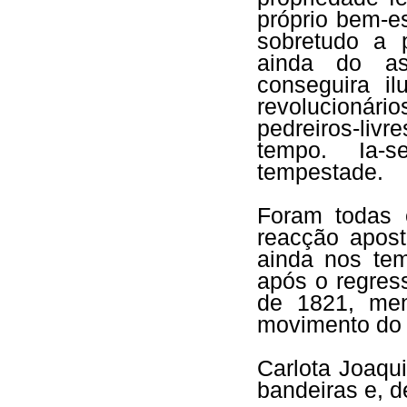
próprio bem-e
sobretudo a 
ainda do as
conseguira i
revolucionári
pedreiros-liv
tempo. Ia-
tempestade.
Foram todas e
reacção apost
ainda nos te
após o regres
de 1821, men
movimento do 
Carlota Joaqu
bandeiras e, d