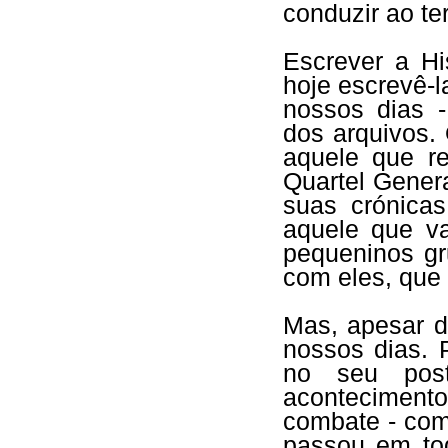
conduzir ao t
Escrever a Hi
hoje escrevê-l
nossos dias 
dos arquivos.
aquele que r
Quartel Gener
suas crónica
aquele que va
pequeninos gr
com eles, que 
Mas, apesar de
nossos dias.
no seu post
aconteciment
combate - com
passou em tod