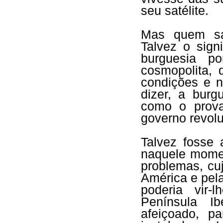
seu satélite.
Mas quem sab
Talvez o sign
burguesia po
cosmopolita,
condições e n
dizer, a burgu
como o prova
governo revolu
Talvez fosse 
naquele momen
problemas, cu
América e pel
poderia vir-
Península I
afeiçoado, p