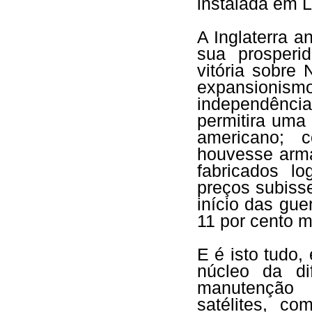
instalada em 
A Inglaterra a
sua prosperi
vitória sobre
expansionismo
independênci
permitira uma 
americano; 
houvesse arm
fabricados l
preços subiss
início das gue
11 por cento ma
E é isto tudo,
núcleo da di
manutenção
satélites, c