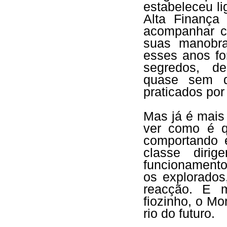
estabeleceu l
Alta Finança
acompanhar c
suas manobra
esses anos fo
segredos, de
quase sem di
praticados por
Mas já é mais 
ver como é q
comportando 
classe dirig
funcionament
os explorados
reacção. E m
fiozinho, o M
rio do futuro.