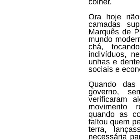
colher.
Ora hoje nã
camadas sup
Marquês de Po
mundo moderno
chá, tocand
indivíduos, 
unhas e dente
sociais e eco
Quando das 
governo, se
verificaram 
movimento re
quando as co
faltou quem p
terra, lança
necessária pa