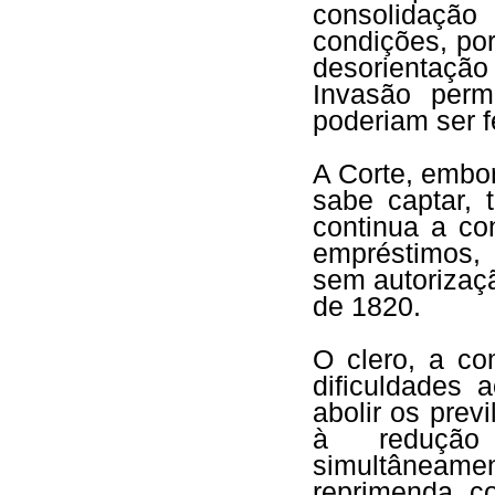
consolidaçã
condições, po
desorientaçã
Invasão perm
poderiam ser f
A Corte, embor
sabe captar, 
continua a co
empréstimos,
sem autorizaç
de 1820.
O clero, a co
dificuldades 
abolir os prev
à redução
simultâneamen
reprimenda, c