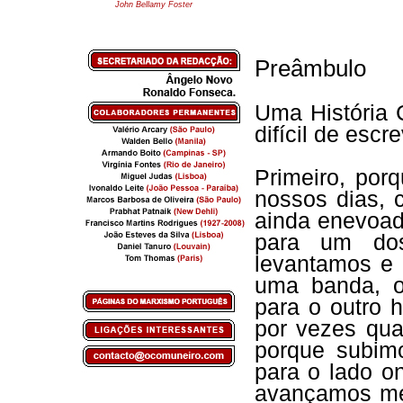
John Bellamy Foster
Preâmbulo
Uma História
difícil de escr
Primeiro, por
nossos dias, 
ainda enevoad
para um do
levantamos e 
uma banda, o
para o outro 
por vezes qua
porque subim
para o lado o
avançamos me