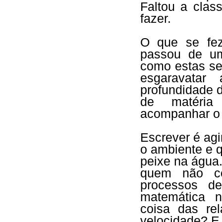
Faltou a clas
fazer.
O que se fez
passou de um
como estas se
esgaravatar
profundidade 
de matéria
acompanhar o 
Escrever é ag
o ambiente e 
peixe na água.
quem não co
processos d
matemática n
coisa das re
velocidade? E