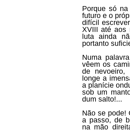
Porque só na 
futuro e o próp
difícil escrev
XVIII até aos
luta ainda n
portanto sufic
Numa palavra
vêem os cami
de nevoeiro,
longe a imens
a planície ond
sob um manto
dum salto!...
Não se pode! 
a passo, de b
na mão direit