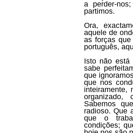
a perder-nos
partimos.
Ora, exactam
aquele de ond
as forças qu
português, aq
Isto não está
sabe perfeit
que ignoramos
que nos cond
inteiramente,
organizado,
Sabemos que 
radioso. Que 
que o traba
condições; qu
hoje nos são 