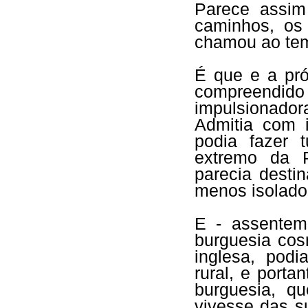
Parece assim
caminhos, os
chamou ao tem
É que e a pró
compreendid
impulsionado
Admitia com i
podia fazer 
extremo da P
parecia desti
menos isolado
E - assentem
burguesia cos
inglesa, pod
rural, e port
burguesia, q
vivesse das s