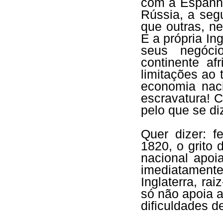
com a Espanha
Rússia, a seg
que outras, n
E a própria In
seus negóci
continente af
limitações ao 
economia nac
escravatura! 
pelo que se di
Quer dizer: 
1820, o grito 
nacional apoi
imediatamente
Inglaterra, ra
só não apoia a
dificuldades d