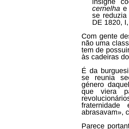
insigne c
cernelha
e
se reduzi
DE 1820, I,
Com gente des
não uma classe
tem de possui
às cadeiras do
É da burguesi
se reunia se
género daque
que viera p
revolucionári
fraternidad
abrasavam», co
Parece portan