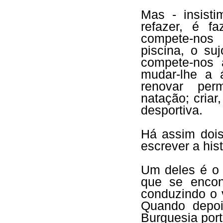
Mas - insisti
refazer, é fa
compete-nos
piscina, o su
compete-nos a
mudar-lhe a 
renovar per
natação; criar
desportiva.
Há assim dois
escrever a his
Um deles é o 
que se encon
conduzindo o 
Quando depoi
Burguesia por