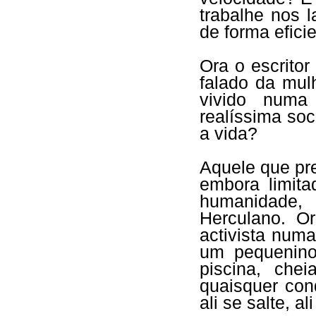
trabalhe nos l
de forma eficie
Ora o escritor
falado da mul
vivido numa
realíssima so
a vida?
Aquele que pre
embora limit
humanidade,
Herculano. O
activista num
um pequenino
piscina, ch
quaisquer con
ali se salte, a