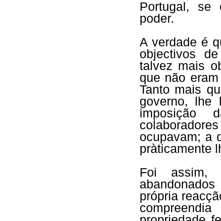
Portugal, se
poder.
A verdade é qu
objectivos de
talvez mais 
que não eram 
Tanto mais qu
governo, lhe 
imposição 
colaborado
ocupavam; a d
pràticamente lh
Foi assim, 
abandonados a
própria reacç
compreendia
propriedade f