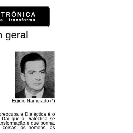
 geral
Egídio Namorado (
*
)
 preocupa a Dialéctica é o
 Daí que a Dialéctica se
ransformação e que ponha,
s coisas, os homens, as