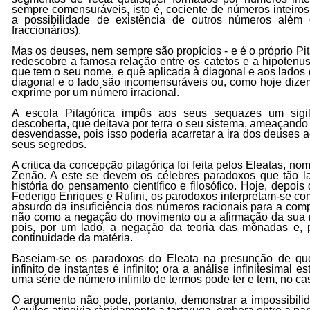
sempre comensuráveis, isto é, cociente de números inteiros
a possibilidade de existência de outros números além d
fraccionários).
Mas os deuses, nem sempre são propícios - e é o próprio P
redescobre a famosa relação entre os catetos e a hipotenus
que tem o seu nome, e que aplicada à diagonal e aos lados
diagonal e o lado são incomensuráveis ou, como hoje dize
exprime por um número irracional.
A escola Pitagórica impôs aos seus sequazes um sigil
descoberta, que deitava por terra o seu sistema, ameaçando
desvendasse, pois isso poderia acarretar a ira dos deuses 
seus segredos.
A critica da concepção pitagórica foi feita pelos Eleatas,
Zenão. A este se devem os célebres paradoxos que tão lar
história do pensamento científico e filosófico. Hoje, depois
Federigo Enriques e Rufini, os parodoxos interpretam-se 
absurdo da insuficiência dos números racionais para a co
não como a negação do movimento ou a afirmação da sua n
pois, por um lado, a negação da teoria das mónadas e, p
continuidade da matéria.
Baseiam-se os paradoxos do Eleata na presunção de q
infinito de instantes é infinito; ora a análise infinitesimal
uma série de número infinito de termos pode ter e tem, no caso
O argumento não pode, portanto, demonstrar a impossibili