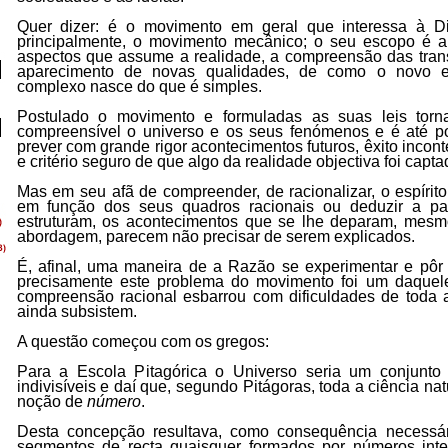
Quer dizer: é o movimento em geral que interessa à Di
principalmente, o movimento mecânico; o seu escopo é a m
aspectos que assume a realidade, a compreensão das trans
aparecimento de novas qualidades, de como o novo 
complexo nasce do que é simples.
Postulado o movimento e formuladas as suas leis torn
compreensível o universo e os seus fenómenos e é até po
prever com grande rigor acontecimentos futuros, êxito inco
e critério seguro de que algo da realidade objectiva foi capta
Mas em seu afã de compreender, de racionalizar, o espírit
em função dos seus quadros racionais ou deduzir a par
estruturam, os acontecimentos que se lhe deparam, mesm
abordagem, parecem não precisar de serem explicados.
É, afinal, uma maneira de a Razão se experimentar e pôr 
precisamente este problema do movimento foi um daquel
compreensão racional esbarrou com dificuldades de toda
ainda subsistem.
A questão começou com os gregos:
Para a Escola Pitagórica o Universo seria um conjunt
indivisíveis e daí que, segundo Pitágoras, toda a ciência na
noção de
número
.
Desta concepção resultava, como consequência necessár
segmentos de recta quaisquer formados por números int