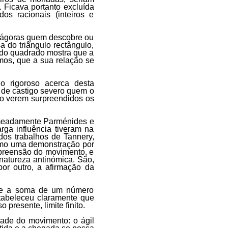
. Ficava portanto excluída
os racionais (inteiros e
itágoras quem descobre ou
a do triângulo rectângulo,
 do quadrado mostra que a
mos, que a sua relação se
o rigoroso acerca desta
 de castigo severo quem o
ao verem surpreendidos os
 nomeadamente Parménides e
ga influência tiveram na
 dos trabalhos de Tannery,
como uma demonstração por
mpreensão do movimento, e
atureza antinómica. São,
or outro, a afirmação da
ue a soma de um número
 estabeleceu claramente que
 presente, limite finito.
dade do movimento: o ágil