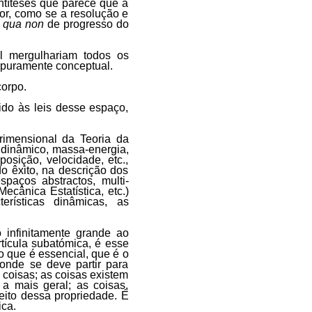
antíteses que parece que a
r, como se a resolução e
 qua non
de progresso do
l mergulhariam todos os
é puramente conceptual.
corpo.
do às leis desse espaço,
rimensional da Teoria da
 dinâmico, massa-energia,
osição, velocidade, etc.,
o êxito, na descrição dos
paços abstractos, multi-
cânica Estatística, etc.)
rísticas dinâmicas, as
 infinitamente grande ao
tícula subatómica, é esse
 que é essencial, que é o
donde se deve partir para
 coisas; as coisas existem
a mais geral; as coisas,
peito dessa propriedade. É
ica.