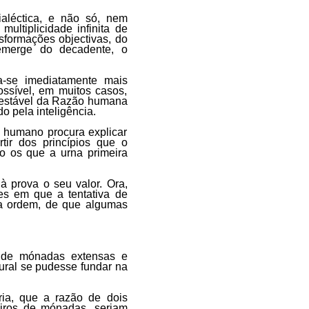
aléctica, e não só, nem
ultiplicidade infinita de
formações objectivas, do
emerge do decadente, o
a-se imediatamente mais
ssível, em muitos casos,
ntestável da Razão humana
do pela inteligência.
o humano procura explicar
tir dos princípios que o
o os que a urna primeira
à prova o seu valor. Ora,
es em que a tentativa de
 a ordem, de que algumas
o de mónadas extensas e
tural se pudesse fundar na
ia, que a razão de dois
eiros de mónadas, seriam