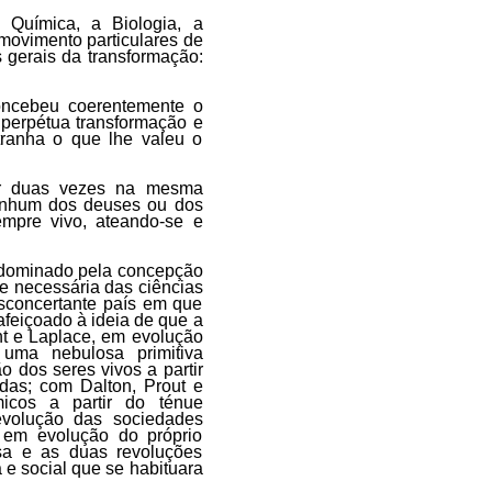
Química, a Biologia, a
s movimento particulares de
s gerais da transformação:
concebeu coerentemente o
perpétua transformação e
tranha o que lhe valeu o
rar duas vezes na mesma
nenhum dos deuses ou dos
mpre vivo, ateando-se e
 dominado pela concepção
se necessária das ciências
esconcertante país em que
feiçoado à ideia de que a
ant e Laplace, em evolução
uma nebulosa primitiva
 dos seres vivos a partir
das; com Dalton, Prout e
icos a partir do ténue
evolução das sociedades
, em evolução do próprio
sa e as duas revoluções
a e social que se habituara