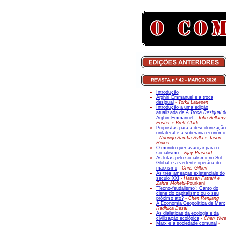
Introdução
Arghiri Emmanuel e a troca
desigual
- Torkil Lauesen
Introdução a uma edição
atualizada de
A Troca Desigual
d
Arghiri Emmanuel
- John Bellamy
Foster e Brett Clark
Propostas para a descolonização
unilateral e a soberania económi
- Ndongo Samba Sylla e Jason
Hickel
O mundo quer avançar para o
socialismo
- Vijay Prashad
As lutas pelo socialismo no Sul
Global e a vertente operária do
marxismo
- Chris Gilbert
As três ameaças existenciais do
século XXI
- Hassan Fattahi e
Zahra Mohebi-
Pourkani
"Tecno-feudalismo": Canto do
cisne do capitalismo ou o seu
próximo ato?
- Chen Renjiang
A Economia Geopolítica de Marx
Radhika Desai
As dialéticas da ecologia e da
civilização ecológica
- Chen Yiw
Marx e a sociedade comunal
-