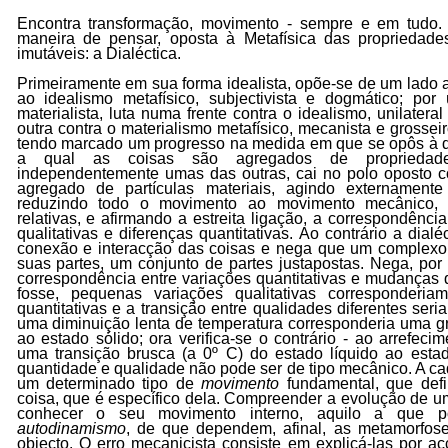
Encontra transformação, movimento - sempre e em tudo.
maneira de pensar, oposta à Metafísica das propriedade
imutáveis: a Dialéctica.
Primeiramente em sua forma idealista, opõe-se de um lado a
ao idealismo metafísico, subjectivista e dogmático; por
materialista, luta numa frente contra o idealismo, unilatera
outra contra o materialismo metafísico, mecanista e grossei
tendo marcado um progresso na medida em que se opôs à 
a qual as coisas são agregados de propriedad
independentemente umas das outras, cai no polo oposto
agregado de partículas materiais, agindo externament
reduzindo todo o movimento ao movimento mecânico, 
relativas, e afirmando a estreita ligação, a correspondência
qualitativas e diferenças quantitativas. Ao contrário a dial
conexão e interacção das coisas e nega que um complex
suas partes, um conjunto de partes justapostas. Nega, por 
correspondência entre variações quantitativas e mudanças q
fosse, pequenas variações qualitativas corresponderi
quantitativas e a transição entre qualidades diferentes seri
uma diminuição lenta de temperatura corresponderia uma 
ao estado sólido; ora verifica-se o contrário - ao arrefec
uma transição brusca (a 0º C) do estado líquido ao estad
quantidade e qualidade não pode ser de tipo mecânico. A c
um determinado tipo de
movimento
fundamental, que defi
coisa, que é específico dela. Compreender a evolução de um
conhecer o seu movimento interno, aquilo a que
autodinamismo
, de que dependem, afinal, as metamorfos
objecto. O erro mecanicista consiste em explicá-las por a