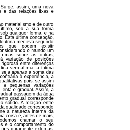
 Surge, assim, uma nova
s e das relações fixas e
o materialismo e de outro
 último, sob a sua forma
l sob qualquer forma, e na
ro. Esta última concepção,
doutrina medieva segundo
es que podem existir
 considerando o mundo um
e umas sobre as outras,
à variação de posições
 rigorosa entre diferenças
éctica vem afirmar a íntima
o seja
apenas
a soma das
contrária à experiência, a
ualitativas pois, se assim
am a pequenas variações
a lenta e gradual. Assim, a
gradual passagem da água
imento gradual corresponde
o sólido. A relação entre
ada qualidade corresponde
ne a natureza interna da
a coisa é, antes de mais,
 podemos chamar o seu
es e o comportamento do
cções puramente externas,