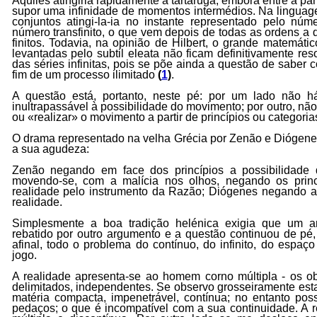
Aquiles atingiria ràpidamente a tartaruga, embora entre a pa
supor uma infinidade de momentos intermédios. Na linguag
conjuntos atingi-la-ia no instante representado pelo núm
número transfinito, o que vem depois de todas as ordens a 
finitos. Todavia, na opinião de Hilbert, o grande matemáti
levantadas pelo subtil eleata não ficam definitivamente re
das séries infinitas, pois se põe ainda a questão de saber c
fim de um processo ilimitado
(
1
)
.
A questão está, portanto, neste pé: por um lado não h
inultrapassável à possibilidade do movimento; por outro, não
ou «realizar» o movimento a partir de princípios ou categoria
O drama representado na velha Grécia por Zenão e Diógene
a sua agudeza:
Zenão negando em face dos princípios a possibilidade
movendo-se, com a malícia nos olhos, negando os prin
realidade pelo instrumento da Razão; Diógenes negando a
realidade.
Simplesmente a boa tradição helénica exigia que um a
rebatido por outro argumento e a questão continuou de pé,
afinal, todo o problema do contínuo, do infinito, do espa
jogo.
A realidade apresenta-se ao homem corno múltipla - os ob
delimitados, independentes. Se observo grosseiramente est
matéria compacta, impenetrável, contínua; no entanto poss
pedaços; o que é incompatível com a sua continuidade. A r