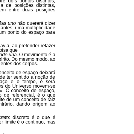
re dois pontos distintos,
a de posições distintas,
gem entre duas posições
 Mas
uno
não quererá dizer
, antes, uma multiplicidade
 dum ponto do espaço para
via, ao pretender refazer
oisa que
dade una
. O movimento é a
spírito. Do mesmo modo, ao
entes dos corpos.
nceito de espaço deixará
de ter sentido a noção de
paço e o tempo, e será
tes do Universo movem-se
». O conceito de espaço,
o de referencial, é o que
ite de um conceito de raiz
ntrário, dando origem ao
creto
: discreto é o que é
er limite é o contínuo, mas