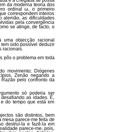
rtida e a chegada se possa
em da moderna teoria dos
ero ordinal ω, o primeiro
que correspondem inteiros
co alemão, as dificuldades
solvidas pela convergência
omo se atinge, de facto, o
á uma objecção racional
 tem sido possível deduzir
s racionais.
s pôs o problema em toda
 do movimento; Diógenes
cípios. Zenão negando a
 Razão pelo confronto da
rgumento só poderia ser
 desafiando as idades. É,
ço e do tempo que está em
jectos são distintos, bem
a mesa parece-me feita de
o destruí-Ia e fazê-la em
ealidade parece-me, pois,