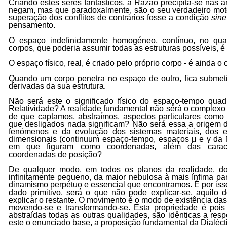
Criando estes seres fantásticos, a Razão precipita-se nas 
negam, mas que paradoxalmente, são o seu verdadeiro moto
superação dos conflitos de contrários fosse a condição
sine
pensamento.
O espaço indefinidamente homogéneo, contínuo, no qua
corpos, que poderia assumir todas as estruturas possíveis, 
O espaço físico, real, é criado pelo próprio corpo - é ainda o 
Quando um corpo penetra no espaço de outro, fica submeti
derivadas da sua estrutura.
Não será este o significado físico do espaço-tempo quad
Relatividade? A realidade fundamental não será o complexo
de que captamos, abstraímos, aspectos particulares como p
que desligados nada significam? Não será essa a origem d
fenómenos e da evolução dos sistemas materiais, dos es
dimensionais (continuum espaço-tempo, espaços μ e γ da Me
em que figuram como coordenadas, além das caracte
coordenadas de posição?
De qualquer modo, em todos os planos da realidade, do
infinitamente pequeno, da maior nebulosa à mais ínfima par
dinamismo perpétuo e essencial que encontramos. É por isso
dado primitivo, será o que não pode explicar-se, aquilo 
explicar o restante. O movimento é o modo de existência das
movendo-se e transformando-se. Esta propriedade é pois 
abstraídas todas as outras qualidades, são idênticas a res
este o enunciado base, a proposição fundamental da Dialéct