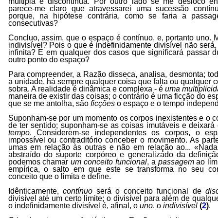
múltipla e discontínua. Por outro lado se me desloco ent
parece-me claro que atravessarei uma sucessão contínu
porque, na hipótese contrária, como se faria a passa
consecutivas?
Concluo, assim, que o espaço é contínuo, e, portanto uno.
indivisível? Pois o que é indefinidamente divisível não será
infinita? E em qualquer dos casos que significará passar
outro ponto do espaço?
Para compreender, a Razão disseca, analisa, desmonta; toda
a unidade, há sempre qualquer coisa que falta ou qualquer c
sobra. A realidade é dinâmica e complexa - é
uma multiplici
maneira de existir das coisas; o contrário é uma ficção do e
que se me antolha, são
ficções
o espaço e o tempo independ
Suponham-se por um momento os corpos inexistentes e o co
de ter sentido; suponham-se as coisas imutáveis e deixará 
tempo
. Considerem-se independentes os corpos, o es
impossível ou contraditório conceber o movimento. As par
umas em relação às outras e não em relação ao... «Nada
abstraído do suporte corpóreo e generalizado da definiçã
podemos chamar
um conceito funcional
, a
passagem
ao lim
empírica, o salto em que este se transforma no seu co
conceito que o limita e define.
Idênticamente,
contínuo
será o conceito funcional de
dis
divisível até um certo limite; o divisível para além de qualqu
o indefinidamente divisível é, afinal, o
uno
, o
indivisível
(
2
)
.