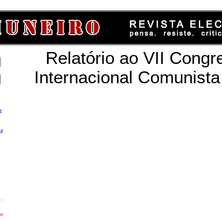
Relatório ao VII Congr
Internacional Comunist
e
ca
-
en