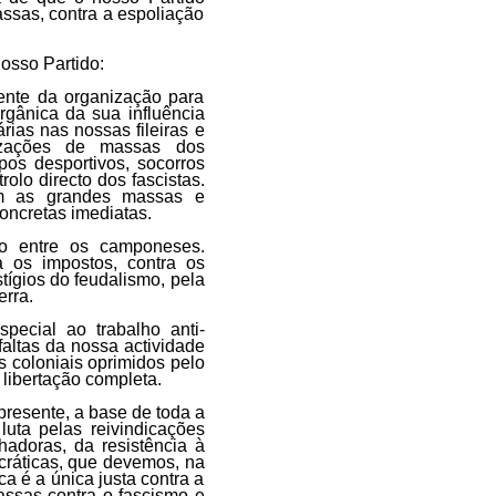
assas, contra a espoliação
osso Partido:
ente da organização para
rgânica da sua influência
rias nas nossas fileiras e
izações de massas dos
pos desportivos, socorros
olo directo dos fascistas.
om as grandes massas e
concretas imediatas.
ho entre os camponeses.
a os impostos, contra os
stígios do feudalismo, pela
erra.
ecial ao trabalho anti-
faltas da nossa actividade
s coloniais oprimidos pelo
 libertação completa.
presente, a base de toda a
uta pelas reivindicações
hadoras, da resistência à
ocráticas, que devemos, na
ica é a única justa contra a
assas contra o fascismo e