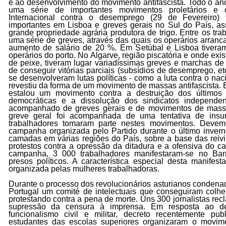
e ao desenvolvimento do movimento antifascista. Todo o an
uma série de importantes movimentos proletários e
Internacional contra o desemprego (29 de Fevereiro)
importantes em Lisboa e greves gerais no Sul do País, a
grande propriedade agrária produtora de trigo. Entre os tr
uma série de greves, através das quais os operários arranc
aumento de salário de 20 %. Em Setúbal e Lisboa tiveram
operários do porto. No Algarve, região piscatória e onde exi
de peixe, tiveram lugar variadíssimas greves e marchas de 
de conseguir vitórias parciais (subsídios de desemprego, e
se desenvolveram lutas políticas - como a luta contra o nac
revestiu da forma de um movimento de massas antifascista. 
estalou um movimento contra a destruição dos últimos 
democráticas e a dissolução dos sindicatos independen
acompanhado de greves gerais e de movimentos de mass
greve geral foi acompanhada de uma tentativa de insu
trabalhadores tomaram parte nestes movimentos. Deve
campanha organizada pelo Partido durante o último invern
camadas em várias regiões do País, sobre a base das reiv
protestos contra a opressão da ditadura e a ofensiva do ca
campanha, 3 000 trabalhadores manifestaram-se no Barr
presos políticos. A característica especial desta manifes
organizada pelas mulheres trabalhadoras.
Durante o processo dos revolucionários asturianos condena
Portugal um comité de intelectuais que conseguiram colhe
protestando contra a pena de morte. Uns 300 jornalistas re
supressão da censura à imprensa. Em resposta ao d
funcionalismo civil e militar, decreto recentemente pub
estudantes das escolas superiores organizaram o movim