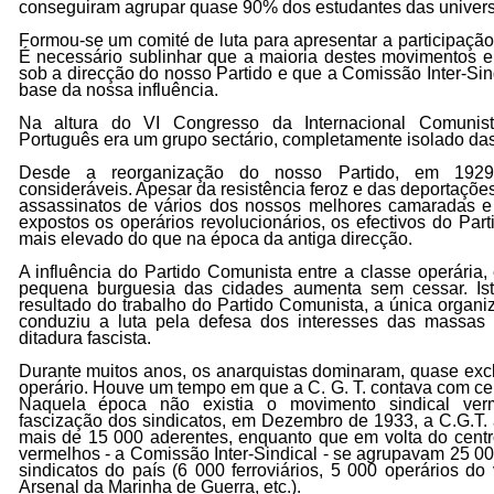
conseguiram agrupar quase 90% dos estudantes das univers
Formou-se um comité de luta para apresentar a participação
É necessário sublinhar que a maioria destes movimentos e
sob a direcção do nosso Partido e que a Comissão Inter-Sind
base da nossa influência.
Na altura do VI Congresso da Internacional Comunist
Português era um grupo sectário, completamente isolado da
Desde a reorganização do nosso Partido, em 1929,
consideráveis. Apesar da resistência feroz e das deportações
assassinatos de vários dos nossos melhores camaradas e 
expostos os operários revolucionários, os efectivos do Pa
mais elevado do que na época da antiga direcção.
A influência do Partido Comunista entre a classe operária
pequena burguesia das cidades aumenta sem cessar. Ist
resultado do trabalho do Partido Comunista, a única organi
conduziu a luta pela defesa dos interesses das massas 
ditadura fascista.
Durante muitos anos, os anarquistas dominaram, quase exc
operário. Houve um tempo em que a C. G. T. contava com ce
Naquela época não existia o movimento sindical ve
fascização dos sindicatos, em Dezembro de 1933, a C.G.T. 
mais de 15 000 aderentes, enquanto que em volta do centro
vermelhos - a Comissão Inter-Sindical - se agrupavam 25 00
sindicatos do país (6 000 ferroviários, 5 000 operários do
Arsenal da Marinha de Guerra, etc.).