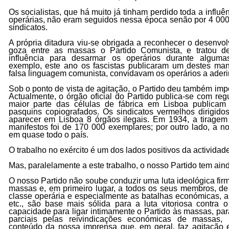
Os socialistas, que há muito já tinham perdido toda a influê
operárias, não eram seguidos nessa época senão por 4 000
sindicatos.
A própria ditadura viu-se obrigada a reconhecer o desenvol
goza entre as massas o Partido Comunista, e tratou de
influência para desarmar os operários durante alguma
exemplo, este ano os fascistas publicaram um destes ma
falsa linguagem comunista, convidavam os operários a aderir 
Sob o ponto de vista de agitação, o Partido deu também imp
Actualmente, o órgão oficial do Partido publica-se com re
maior parte das células de fábrica em Lisboa publicam 
pasquins copiografados. Os sindicatos vermelhos dirigido
aparecer em Lisboa 8 órgãos ilegais. Em 1934, a tiragem
manifestos foi de 170 000 exemplares; por outro lado, a n
em quase todo o país.
O trabalho no exército é um dos lados positivos da actividade
Mas, paralelamente a este trabalho, o nosso Partido tem ain
O nosso Partido não soube conduzir uma luta ideológica fir
massas e, em primeiro lugar, a todos os seus membros, de
classe operária e especialmente as batalhas económicas, 
etc., são base mais sólida para a luta vitoriosa contra 
capacidade para ligar intimamente o Partido às massas, par
parciais pelas reivindicações económicas de massas, r
conteúdo da nossa imprensa que, em geral, faz agitação 