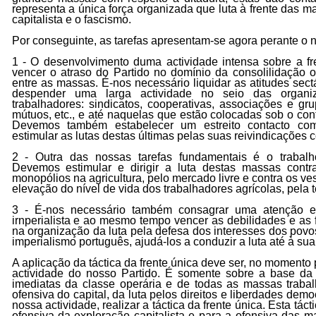
representa a única força organizada que luta à frente das m
capitalista e o fascismo.
Por conseguinte, as tarefas apresentam-se agora perante o n
1 - O desenvolvimento duma actividade intensa sobre a fr
vencer o atraso do Partido no domínio da consolilidação o
entre as massas. É-nos necessário liquidar as atitudes sectá
despender uma larga actividade no seio das organ
trabalhadores: sindicatos, cooperativas, associações e gru
mútuos, etc., e até naquelas que estão colocadas sob o contr
Devemos também estabelecer um estreito contacto c
estimular as lutas destas últimas pelas suas reivindicações 
2 - Outra das nossas tarefas fundamentais é o trabal
Devemos estimular e dirigir a luta destas massas contr
monopólios na agricultura, pelo mercado livre e contra os ve
elevação do nível de vida dos trabalhadores agrícolas, pela t
3 - É-nos necessário também consagrar uma atenção esp
irnperialista e ao mesmo tempo vencer as debilidades e as 
na organização da luta pela defesa dos interesses dos povo
imperialismo português, ajudá-los a conduzir a luta até à sua
A apIicação da táctica da frente única deve ser, no momento 
actividade do nosso Partido. É somente sobre a base da l
imediatas da classe operária e de todas as massas trabal
ofensiva do capital, da luta pelos direitos e liberdades dem
nossa actividade, realizar a táctica da frente única. Esta táct
ofensiva da exploração capitalista e para a ofensiva das m