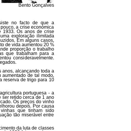
Bento Gonçalves
nsiste no facto de que a
pouco, a crise económica
 1933. Os anos de crise
uma exploração ilimitada
duzidos. Em alguns casos,
to de vida aumentou 20 %
ande proporção o trabalho
ias que trabalham para a
entou consideravelmente.
regados.
s anos, alcançando toda a
ham aumentado de tal modo,
a reserva de trigo para 10
agricultura portuguesa - a
 ser retido cerca de 1 ano
rcado. Os preços do vinho
elhorou depois. Por causa
 vinhas que tinham sido
uação tão miserável entre
cimento da luta de classes