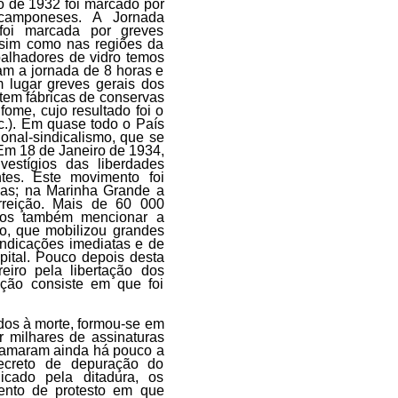
o de 1932 foi marcado por
 camponeses. A Jornada
 foi marcada por greves
ssim como nas regiões da
abalhadores de vidro temos
am a jornada de 8 horas e
 lugar greves gerais dos
stem fábricas de conservas
fome, cujo resultado foi o
tc.). Em quase todo o País
ional-sindicalismo, que se
Em 18 de Janeiro de 1934,
vestígios das liberdades
tes. Este movimento foi
as; na Marinha Grande a
rreição. Mais de 60 000
mos também mencionar a
o, que mobilizou grandes
indicações imediatas e de
pital. Pouco depois desta
eiro pela libertação dos
tação consiste em que foi
dos à morte, formou-se em
r milhares de assinaturas
clamaram ainda há pouco a
ecreto de depuração do
licado pela ditadura, os
ento de protesto em que