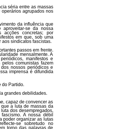
ncia séria entre as massas
 operários agrupados nos
vimento da influência que
 aproveitar-se da nossa
s acções concretas; por
nifestos em que, sob uma
aos sindicatos fascistas.
ortantes passos em frente.
gularidade mensalmente. A
periódicos, manifestos e
s pelos comunistas fazem
 dos nossos periódicos e
ossa imprensa é difundida
 do Partido.
da grandes debilidades.
me, capaz de convencer as
 que a luta de massas da
a luta dos desempregados,
o fascismo. A nossa débil
a poder organizar as lutas
eflecte-se sobretudo no
em torno das palavras de