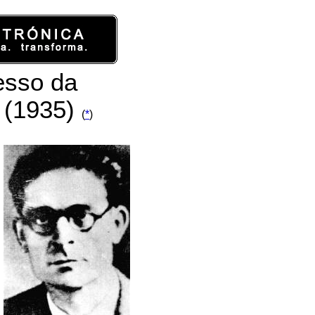
esso da
a (1935)
(
*
)