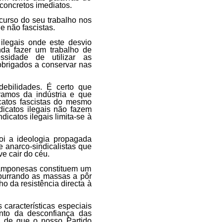
concretos imediatos.
urso do seu trabalho nos
e não fascistas.
 ilegais onde este desvio
nda fazer um trabalho de
sidade de utilizar as
 obrigados a conservar nas
debilidades. É certo que
ramos da indústria e que
catos fascistas do mesmo
dicatos ilegais não fazem
icatos ilegais limita-se à
oi a ideologia propagada
e anarco-sindicalistas que
e cair do céu.
camponesas constituem um
mpurrando as massas a pôr
 da resistência directa à
s características especiais
nto da desconfiança das
a de que o nosso Partido