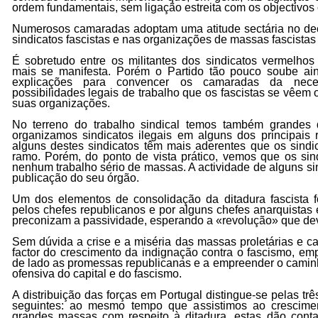
ordem fundamentais, sem ligação estreita com os objectivos 
Numerosos camaradas adoptam uma atitude sectária no dec
sindicatos fascistas e nas organizações de massas fascistas 
É sobretudo entre os militantes dos sindicatos vermelhos
mais se manifesta. Porém o Partido tão pouco soube ai
explicações para convencer os camaradas da neces
possibilidades legais de trabalho que os fascistas se vêem
suas organizações.
No terreno do trabalho sindical temos também grandes 
organizamos sindicatos ilegais em alguns dos principais 
alguns destes sindicatos têm mais aderentes que os sindi
ramo. Porém, do ponto de vista prático, vemos que os sin
nenhum trabalho sério de massas. A actividade de alguns sind
publicação do seu órgão.
Um dos elementos de consolidação da ditadura fascista f
pelos chefes republicanos e por alguns chefes anarquistas 
preconizam a passividade, esperando a «revolução» que dev
Sem dúvida a crise e a miséria das massas proletárias e 
factor do crescimento da indignação contra o fascismo, e
de lado as promessas republicanas e a empreender o caminho
ofensiva do capital e do fascismo.
A distribuição das forças em Portugal distingue-se pelas trê
seguintes: ao mesmo tempo que assistimos ao crescime
grandes massas com respeito à ditadura, estas dão cont