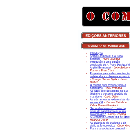
Introdução
Arghiri Emmanuel e a troca
desigual
- Torkil Lauesen
Introdução a uma edição
atualizada de
A Troca Desigual
d
Arghiri Emmanuel
- John Bellamy
Foster e Brett Clark
Propostas para a descolonização
unilateral e a soberania económi
- Ndongo Samba Sylla e Jason
Hickel
O mundo quer avançar para o
socialismo
- Vijay Prashad
As lutas pelo socialismo no Sul
Global e a vertente operária do
marxismo
- Chris Gilbert
As três ameaças existenciais do
século XXI
- Hassan Fattahi e
Zahra Mohebi-
Pourkani
"Tecno-feudalismo": Canto do
cisne do capitalismo ou o seu
próximo ato?
- Chen Renjiang
A Economia Geopolítica de Marx
Radhika Desai
As dialéticas da ecologia e da
civilização ecológica
- Chen Yiw
Marx e a sociedade comunal
-