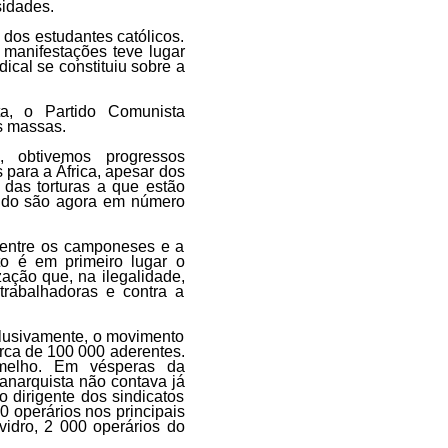
idades.
 dos estudantes católicos.
 manifestações teve lugar
ical se constituiu sobre a
a, o Partido Comunista
s massas.
 obtivemos progressos
 para a África, apesar dos
das torturas a que estão
rtido são agora em número
, entre os camponeses e a
o é em primeiro lugar o
zação que, na ilegalidade,
trabalhadoras e contra a
lusivamente, o movimento
rca de 100 000 aderentes.
rmelho. Em vésperas da
anarquista não contava já
 dirigente dos sindicatos
0 operários nos principais
 vidro, 2 000 operários do