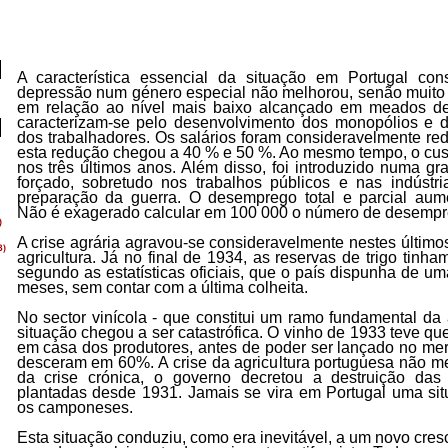
A característica essencial da situação em Portugal co
depressão num género especial não melhorou, senão muito 
em relação ao nível mais baixo alcançado em meados de
caracterizam-se pelo desenvolvimento dos monopólios e d
dos trabalhadores. Os salários foram consideravelmente re
esta redução chegou a 40 % e 50 %. Ao mesmo tempo, o cus
nos três últimos anos. Além disso, foi introduzido numa gr
forçado, sobretudo nos trabalhos públicos e nas indústr
preparação da guerra. O desemprego total e parcial aum
Não é exagerado calcular em 100 000 o número de desemp
A crise agrária agravou-se consideravelmente nestes último
agricultura. Já no final de 1934, as reservas de trigo tin
segundo as estatísticas oficiais, que o país dispunha de um
meses, sem contar com a última colheita.
No sector vinícola - que constitui um ramo fundamental da 
situação chegou a ser catastrófica. O vinho de 1933 teve que
em casa dos produtores, antes de poder ser lançado no me
desceram em 60%. A crise da agricultura portuguesa não m
da crise crónica, o governo decretou a destruição das
plantadas desde 1931. Jamais se vira em Portugal uma sit
os camponeses.
Esta situação conduziu, como era inevitável, a um novo cres