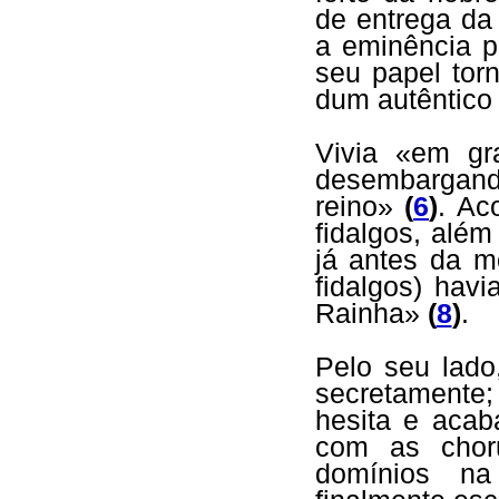
de entrega da
a eminência p
seu papel tor
dum autêntico 
Vivia «em gr
desembargand
reino»
(
6
)
. Ac
fidalgos, além
já antes da m
fidalgos) hav
Rainha»
(
8
)
.
Pelo seu lado
secretamente;
hesita e aca
com as chor
domínios na 