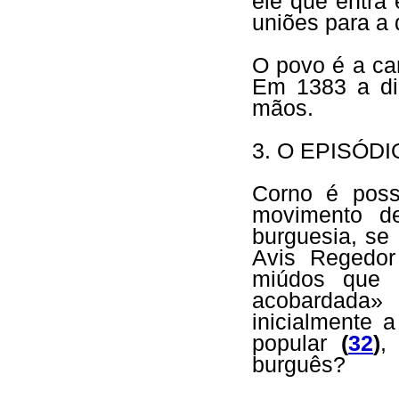
ele que entra
uniões para a 
O povo é a ca
Em 1383 a di
mãos.
3. O EPISÓD
Corno é poss
movimento de
burguesia, se
Avis Regedo
miúdos que 
acobardada
inicialmente 
popular
(
32
)
,
burguês?