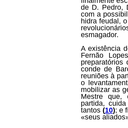
finalmente esc
de D. Pedro, 
com a possibi
hidra feudal,
revolucionár
esmagador.
A existência 
Fernão Lopes
preparatórios
conde de Bar
reuniões à par
o levantamen
mobilizar as 
Mestre que,
partida, cuid
tantos
(
10
)
; e 
«seus aliados