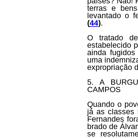
países? Não! F
terras e ben
levantado o f
(
44
)
.
O tratado de
estabelecido p
ainda fugidos
uma indemniza
expropriação 
5. A BURG
CAMPOS
Quando o povo
já as classes
Fernandes for
brado de Álvar
se resolutam