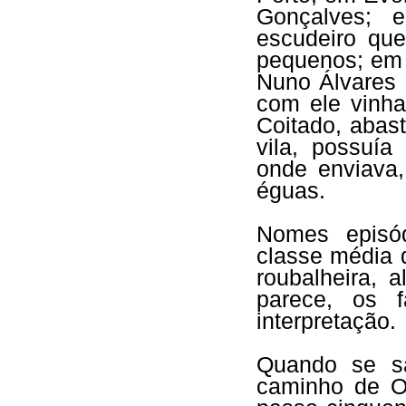
Gonçalves; 
escudeiro qu
pequenos; em
Nuno Álvares 
com ele vinha
Coitado, abas
vila, possuí
onde enviava,
éguas.
Nomes episód
classe média 
roubalheira, 
parece, os 
interpretação.
Quando se s
caminho de Od