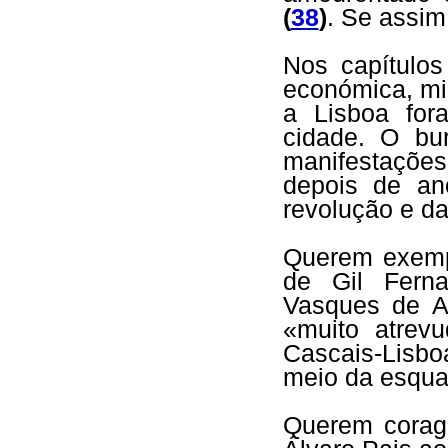
(
38
)
. Se assim 
Nos capítulos
económica, mil
a Lisboa for
cidade. O bur
manifestaçõe
depois de an
revolução e d
Querem exemp
de Gil Fern
Vasques de A
«muito atrev
Cascais-Lisbo
meio da esqua
Querem corage