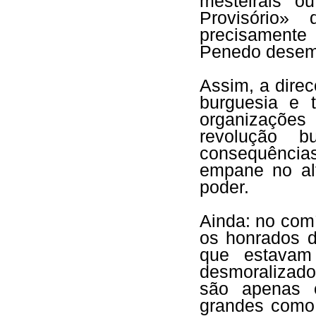
mesteirais 
Provisório»
precisament
Penedo desemb
Assim, a dire
burguesia e 
organizações
revolução b
consequênci
empane no al
poder.
Ainda: no com
os honrados da
que estava
desmoralizado 
são apenas 
grandes como