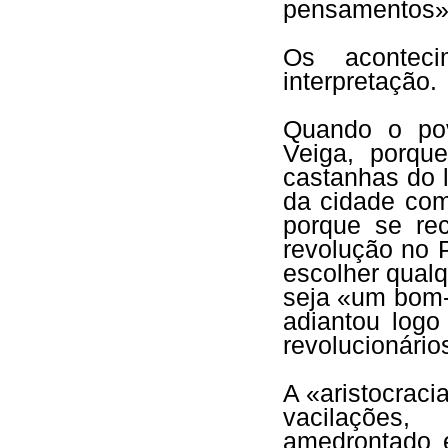
pensamentos
Os aconteci
interpretação.
Quando o po
Veiga, porqu
castanhas do 
da cidade com
porque se re
revolução no 
escolher qualq
seja «um bom-
adiantou log
revolucionári
A «aristocraci
vacilações
amedrontado 