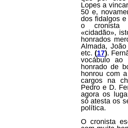
Lopes a vincar
50 e, novamen
dos fidalgos 
o cronista 
«cidadão», is
honrados mer
Almada, João
etc.
(
17
)
. Fern
vocábulo ao
honrado de 
honrou com a 
cargos na ch
Pedro e D. Fe
agora os luga
só atesta os s
política.
O cronista e