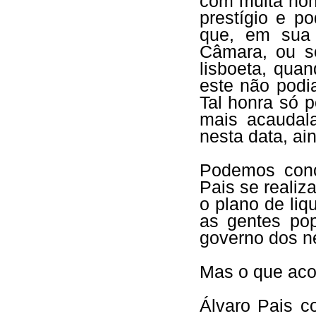
com muita hon
prestígio e p
que, em sua 
Câmara, ou se
lisboeta, qua
este não podi
Tal honra só 
mais acaudala
nesta data, ai
Podemos concl
Pais se reali
o plano de liq
as gentes po
governo dos n
Mas o que aco
Álvaro Pais c