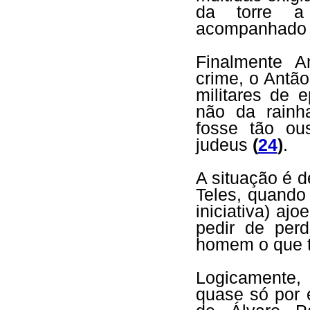
da torre a 
acompanhado 
Finalmente 
crime, o Antã
militares de 
não da rainh
fosse tão ou
judeus
(
24
)
.
A situação é d
Teles, quando 
iniciativa) aj
pedir de per
homem o que 
Logicamente, 
quase só por 