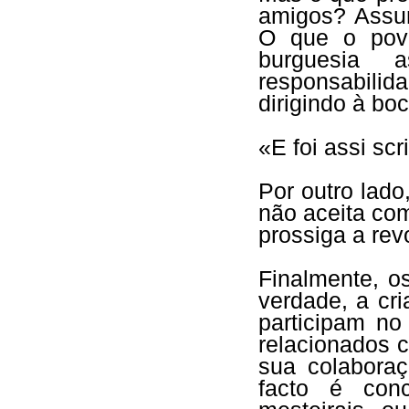
amigos? Assum
O que o pov
burguesia 
responsabili
dirigindo à bo
«E foi assi sc
Por outro lad
não aceita co
prossiga a rev
Finalmente, o
verdade, a cr
participam n
relacionados 
sua colabora
facto é conc