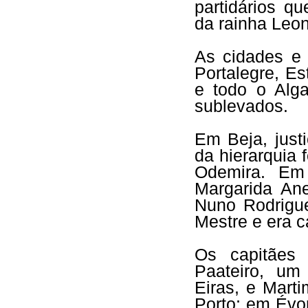
partidários q
da rainha Leon
As cidades e 
Portalegre, Es
e todo o Alg
sublevados.
Em Beja, just
da hierarquia 
Odemira. Em
Margarida An
Nuno Rodrigu
Mestre e era c
Os capitães
Paateiro, u
Eiras, e Mart
Porto; em Évo