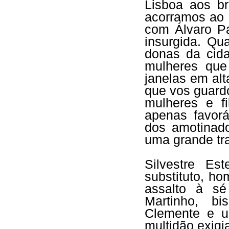
Lisboa aos b
acorramos ao M
com Álvaro Pa
insurgida. Qu
donas da cida
mulheres que
janelas em al
que vos guard
mulheres e f
apenas favorá
dos amotinad
uma grande tra
Silvestre Es
substituto, h
assalto à s
Martinho, bi
Clemente e u
multidão exig