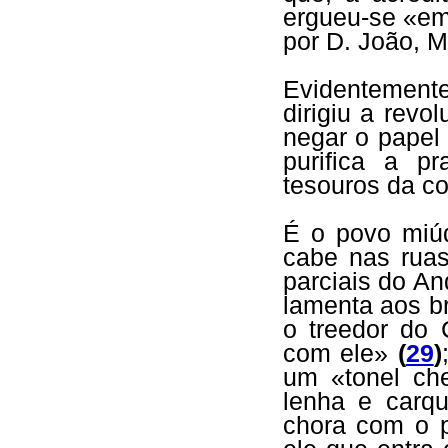
ergueu-se «em c
por D. João, Me
Evidentemente
dirigiu a rev
negar o papel
purifica a pr
tesouros da co
É o povo miú
cabe nas ruas
parciais do An
lamenta aos b
o treedor do
com ele»
(
29
)
um «tonel ch
lenha e carqu
chora com o p