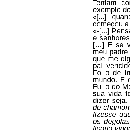
Tentam con
exemplo do
...] qua
«[
começou a 
«-[...] Pen
e senhores
[…] E se v
meu padre,
que me dig
pai vencido
Foi-o de i
mundo. E e
Fui-o do M
sua vida f
dizer seja
de chamorr
fizesse qu
os degola
ficaria vin