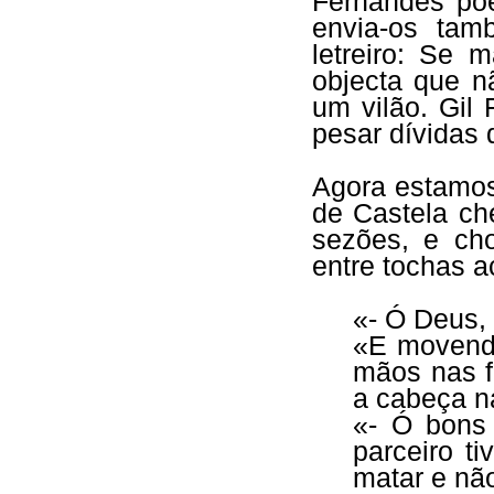
Fernandes põe
envia-os ta
letreiro: Se 
objecta que n
um vilão. Gil
pesar dívidas 
Agora estamos
de Castela ch
sezões, e cho
entre tochas a
«- Ó Deus,
«E movend
mãos nas f
a cabeça n
«- Ó bons
parceiro t
matar e nã