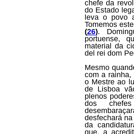
chefe da revo
do Estado leg
leva o povo 
Tomemos este 
(
26
)
. Doming
portuense, q
material da ci
del rei dom P
Mesmo quando 
com a rainha,
o Mestre ao lu
de Lisboa vã
plenos podere
dos chefes
desembaraçará
desfechará na
da candidatur
que, a acredi