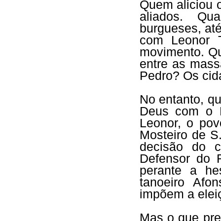
Quem aliciou 
aliados. Qua
burgueses, at
com Leonor T
movimento. Q
entre as mass
Pedro? Os cid
No entanto, q
Deus com o D
Leonor, o pov
Mosteiro de S
decisão do c
Defensor do 
perante a he
tanoeiro Af
impõem a elei
Mas o que pr