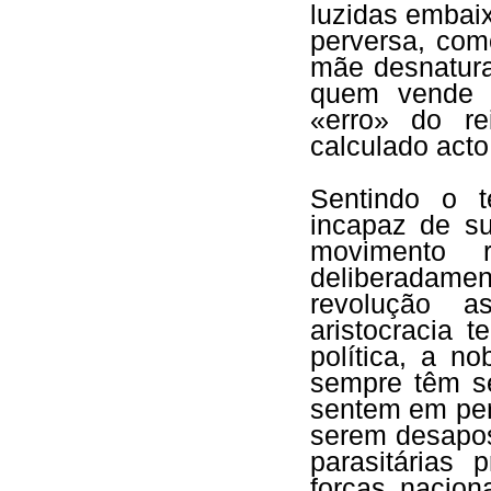
luzidas embai
perversa, com
mãe desnatura
quem vende 
«erro» do re
calculado acto
Sentindo o t
incapaz de su
movimento r
deliberadam
revolução a
aristocracia t
política, a n
sempre têm s
sentem em per
serem desapos
parasitárias 
forças nacion