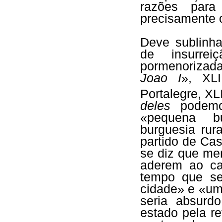
razões para
precisamente o 
Deve sublinha
de insurre
pormenorizada
Joao I
», XLI
Portalegre, XLI
deles
podemo
«pequena b
burguesia ru
partido de Ca
se diz que me
aderem ao ca
tempo que se
cidade» e «um
seria absurd
estado pela r