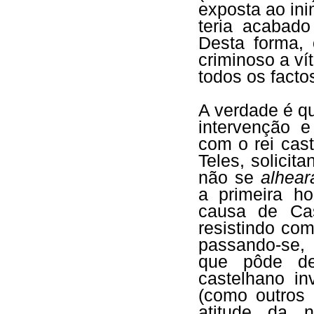
exposta ao ini
teria acabado
Desta forma,
criminoso a ví
todos os facto
A verdade é q
intervenção e
com o rei cas
Teles, solicit
não se
alhear
a primeira h
causa de Cas
resistindo com
passando-se, 
que pôde de
castelhano i
(como outros 
atitude da 