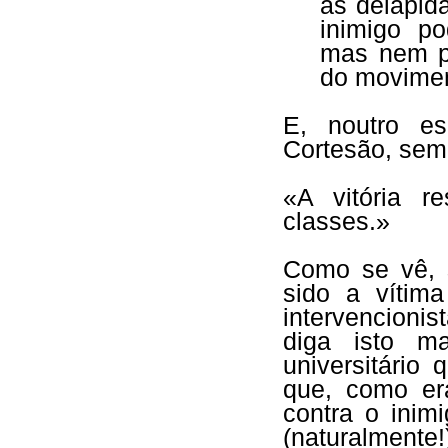
às delapid
inimigo po
mas nem p
do movime
E, noutro es
Cortesão, sem 
«A vitória r
classes.»
Como se vê, s
sido a vítim
intervencioni
diga isto m
universitário
que, como er
contra o inim
(naturalmente!