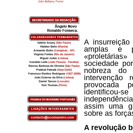
John Bellamy Foster
A insurreiçã
amplas e p
«proletária
sociedade por
nobreza do
intervenção 
provocada p
identificou
independênci
assim uma gr
sobre as força
A revolução b