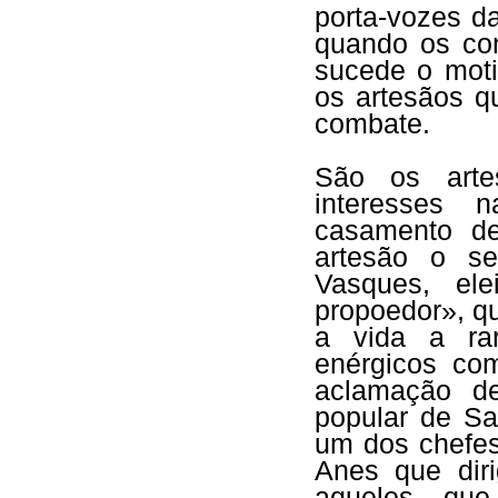
porta-vozes d
quando os con
sucede o moti
os artesãos q
combate.
São os arte
interesses 
casamento d
artesão o se
Vasques, el
propoedor», q
a vida a ra
enérgicos co
aclamação de
popular de Sa
um dos chefes
Anes que diri
aqueles que