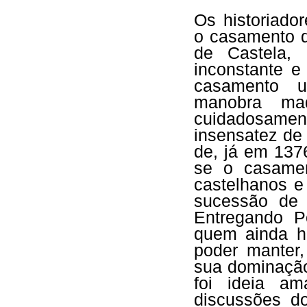
Os historiado
o casamento d
de Castela,
inconstante e
casamento u
manobra mad
cuidadosament
insensatez de 
de, já em 1376
se
o casame
castelhanos e
sucessão de 
Entregando Po
quem ainda h
poder manter
sua dominação
foi ideia am
discussões d