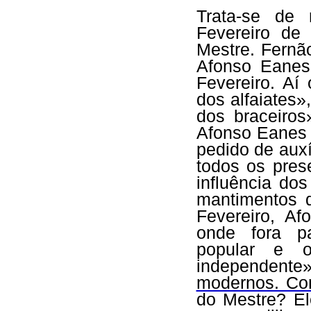
Trata-se de 
Fevereiro de
Mestre. Fernã
Afonso Eanes
Fevereiro. Aí
dos alfaiates
dos braceiro
Afonso Eanes
pedido de auxíl
todos os pres
influência do
mantimentos d
Fevereiro, A
onde fora pa
popular e o
independente
modernos. C
do Mestre? El