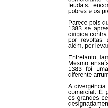
feudais, enc
pobres e os pr
Parece pois q
1383 se apres
dirigida contr
por revoltas
além, por leva
Entretanto, t
Mesmo ensaís
1383 foi um
diferente arru
A divergência
comercial. É 
os grandes cen
designadamen