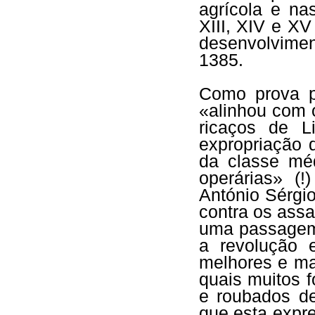
agrícola e na
XIII, XIV e XV
desenvolvimen
1385.
Como prova p
«alinhou com 
ricaços de L
expropriação 
da classe m
operárias» (
António Sérgio
contra os assa
uma passagem
a revolução 
melhores e ma
quais muitos 
e roubados d
que esta expr