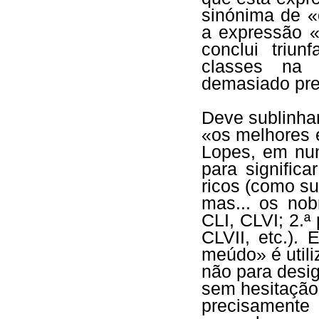
sinónima de 
a expressão 
conclui triu
classes na 
demasiado pre
Deve sublinhar
«os melhores 
Lopes, em nu
para signific
ricos (como s
mas... os nob
CLI, CLVI; 2.ª
CLVII, etc.)
meúdo» é uti
não para desi
sem hesitação
precisamente