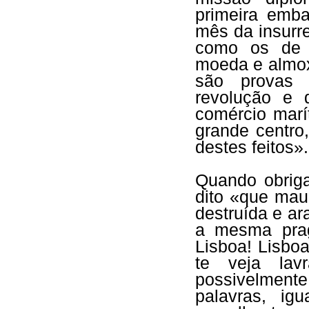
primeira emba
mês da insurre
como os de c
moeda e almoxa
são provas 
revolução e 
comércio marí
grande centro
destes feitos».
Quando obriga
dito «que mau
destruída e ar
a mesma prag
Lisboa! Lisbo
te veja lav
possivelment
palavras, ig