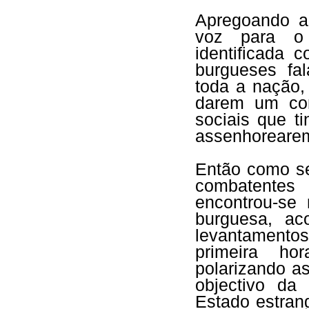
Apregoando ar
voz para o 
identificada 
burgueses fa
toda a nação,
darem um con
sociais que t
assenhorearem
Então como se
combatentes 
encontrou-se 
burguesa, ac
levantamento
primeira hor
polarizando a
objectivo da
Estado estran