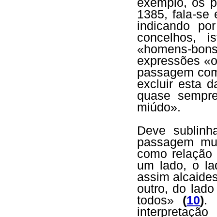
exemplo, os p
1385, fala-se
indicando po
concelhos, i
«homens-bons»
expressões «o
passagem como
excluir esta d
quase sempre
miúdo».
Deve sublinh
passagem mui
como relação 
um lado, o la
assim alcaides
outro, do lad
todos»
(
10
)
. 
interpretaçã