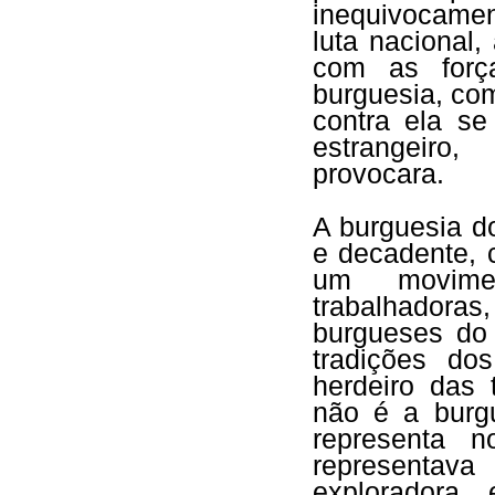
inequivocamen
luta nacional
com as forç
burguesia, co
contra ela s
estrangeiro,
provocara.
A burguesia d
e decadente, 
um movimen
trabalhadoras,
burgueses do 
tradições do
herdeiro das 
não é a burgu
representa 
representava
exploradora