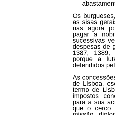
abastamen
Os burgueses,
as sisas gera
nas agora po
pagar a nobr
sucessivas ve
despesas de g
1387, 1389,
porque a lu
defendidos pel
As concessões
de Lisboa, es
termo de Lisb
impostos con
para a sua ac
que o cerco 
missão dipl