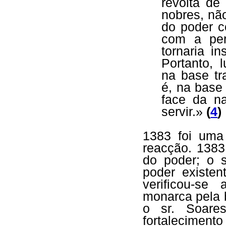
revolta de
nobres, não
do poder c
com a per
tornaria i
Portanto, 
na base tr
é, na bas
face da n
servir.»
(
4
)
1383 foi uma 
reacção. 1383
do poder; o s
poder existen
verificou-se
monarca pela 
o sr. Soares
fortalecimen