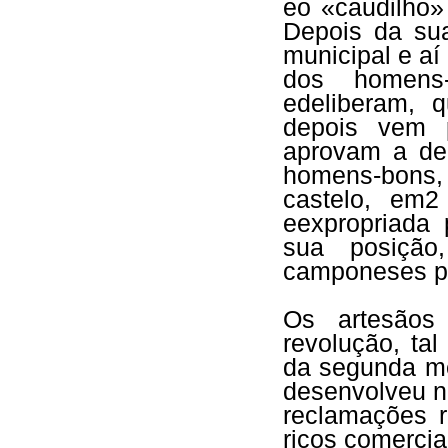
eo «caudilho
Depois da sua
municipal e aí
dos homens
edeliberam, 
depois vem 
aprovam a de
homens-bons,
castelo, em2
eexpropriada 
sua posição
camponeses po
Os artesãos
revolução, ta
da segunda me
desenvolveu na
reclamações r
ricos comercia