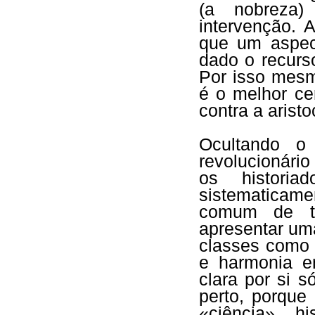
(a nobreza)
intervenção. 
que um aspect
dado o recurso
Por isso mesm
é o melhor cer
contra a aristo
Ocultando o
revolucionário
os historia
sistematicam
comum de to
apresentar um
classes como 
e harmonia en
clara por si s
perto, porque
«ciência» h