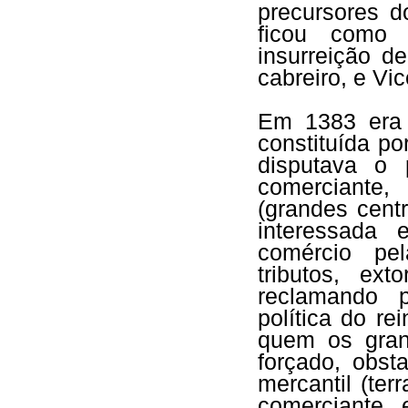
precursores d
ficou como 
insurreição d
cabreiro, e Vic
Em 1383 era 
constituída po
disputava o 
comerciante,
(grandes centr
interessada
comércio pel
tributos, ex
reclamando p
política do re
quem os gran
forçado, obs
mercantil (te
comerciante 