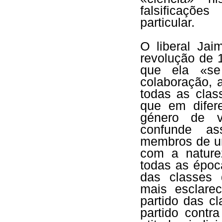
falsificaçõe
particular.
O liberal Ja
revolução de 
que ela «se
colaboração, 
todas as cla
que em difer
género de v
confunde as
membros de um
com a nature
todas as époc
das classes 
mais esclare
partido das cl
partido contr