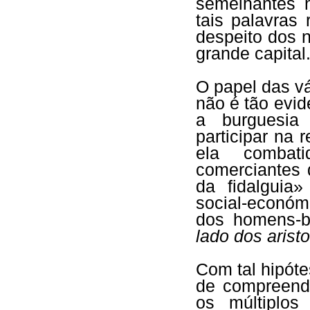
semelhantes n
tais palavras
despeito dos n
grande capital
O papel das v
não é tão evid
a burguesia
participar na 
ela combati
comerciantes 
da fidalguia»
social-económ
dos homens-
lado dos arist
Com tal hipóte
de compreende
os múltiplos