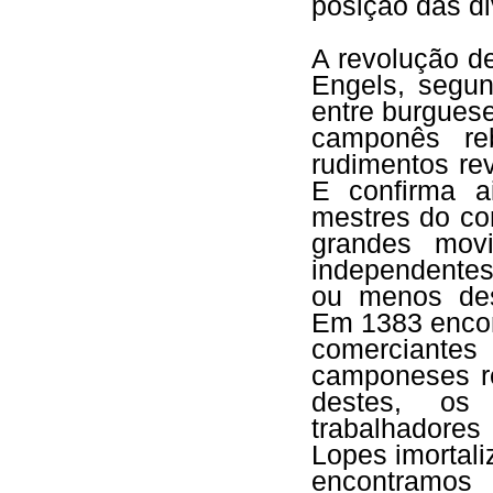
posição das di
A revolução d
Engels, segu
entre burguese
camponês re
rudimentos re
E confirma a
mestres do c
grandes mov
independentes
ou menos des
Em 1383 encon
comerciante
camponeses re
destes, os t
trabalhadore
Lopes imortal
encontramos