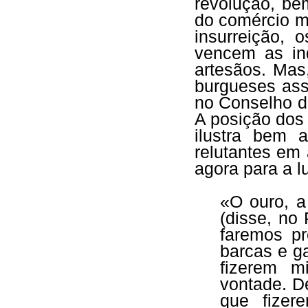
revolução, be
do comércio m
insurreição, 
vencem as in
artesãos. Mas
burgueses ass
no Conselho d
A posição dos
ilustra bem 
relutantes em 
agora para a l
«O ouro, a
(disse, no
faremos pr
barcas e g
fizerem m
vontade. D
que fizer