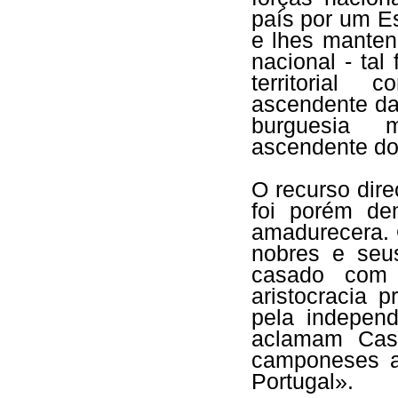
país por um E
e lhes mantenh
nacional - tal
territorial 
ascendente da
burguesia 
ascendente do 
O recurso dir
foi porém dem
amadurecera. 
nobres e seu
casado com 
aristocracia p
pela indepen
aclamam Cast
camponeses ac
Portugal».