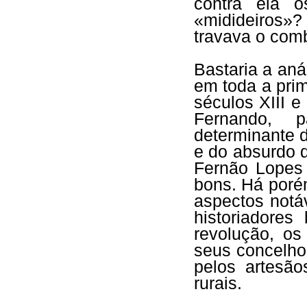
contra ela o
«midideiros»
travava o com
Bastaria a aná
em toda a pri
séculos XIII e
Fernando, 
determinante d
e do absurdo d
Fernão Lopes
bons. Há poré
aspectos notá
historiadore
revolução, o
seus concelho
pelos artesã
rurais.