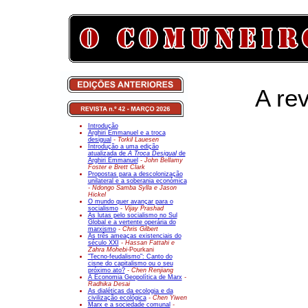
A re
Introdução
Arghiri Emmanuel e a troca
desigual
- Torkil Lauesen
Introdução a uma edição
atualizada de
A Troca Desigual
de
Arghiri Emmanuel
- John Bellamy
Foster e Brett Clark
Propostas para a descolonização
unilateral e a soberania económica
- Ndongo Samba Sylla e Jason
Hickel
O mundo quer avançar para o
socialismo
- Vijay Prashad
As lutas pelo socialismo no Sul
Global e a vertente operária do
marxismo
- Chris Gilbert
As três ameaças existenciais do
século XXI
- Hassan Fattahi e
Zahra Mohebi-
Pourkani
"Tecno-feudalismo": Canto do
cisne do capitalismo ou o seu
próximo ato?
- Chen Renjiang
A Economia Geopolítica de Marx
-
Radhika Desai
As dialéticas da ecologia e da
civilização ecológica
- Chen Yiwen
Marx e a sociedade comunal
-