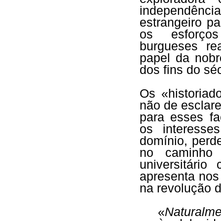
independênc
estrangeiro p
os esforços
burgueses rea
papel da nobr
dos fins do sé
Os «historiad
não de esclare
para esses fa
os interesse
domínio, perd
no caminho 
universitári
apresenta nos
na revolução 
«
Naturalme