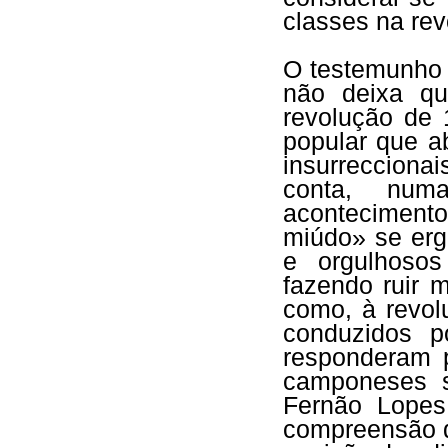
classes na rev
O testemunho 
não deixa q
revolução de 
popular que a
insurrecciona
conta, num
aconteciment
miúdo» se erg
e orgulhosos
fazendo ruir 
como, à revol
conduzidos p
responderam 
camponeses s
Fernão Lopes
compreensão d