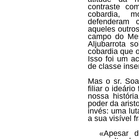
contraste co
cobardia, m
defenderam c
aqueles outro
campo do Mes
Aljubarrota s
cobardia que 
Isso foi um ac
de classe inse
Mas o sr. Soa
filiar o ideári
nossa históri
poder da arist
invés: uma lut
a sua visível 
«Apesar 