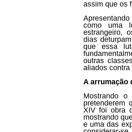
assim que os f
Apresentando 
como uma lu
estrangeiro, 
dias deturpam
que essa lu
fundamentalm
outras classe
aliados contra 
A arrumação d
Mostrando o 
pretenderem q
XIV foi obra 
mostrando que
e uma das exp
considerar-se