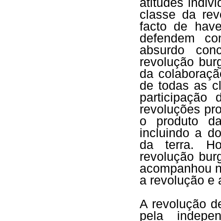
atitudes indi
classe da rev
facto de hav
defendem con
absurdo conc
revolução bur
da colaboraçã
de todas as c
participação
revoluções pr
o produto da
incluindo a d
da terra. H
revolução bur
acompanhou ne
a revolução e a
A revolução de
pela indepen