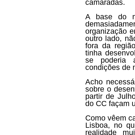
camaradas.
A base do m
demasiadame
organização e
outro lado, n
fora da regi
tinha desenvo
se poderia 
condições de 
Acho necessár
sobre o desen
partir de Jul
do CC façam um
Como vêem cam
Lisboa, no qu
realidade mu