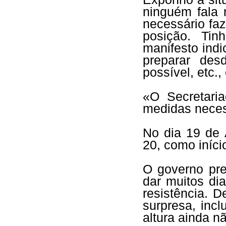
ninguém fala 
necessário faz
posição. Ti
manifesto ind
preparar de
possível, etc., 
«O Secretari
medidas neces
No dia 19 de A
20, como iníci
O governo pre
dar muitos di
resistência. D
surpresa, inc
altura ainda 