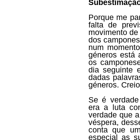
Subestimação
Porque me par
falta de prev
movimento de 
dos camponeses
num momento 
géneros está 
os camponese
dia seguinte 
dadas palavra
géneros. Creio
Se é verdade
era a luta c
verdade que a
véspera, dess
conta que um
especial as 