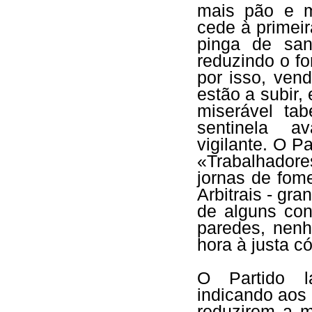
mais pão e m
cede à primeir
pinga de san
reduzindo o f
por isso, ven
estão a subir, 
miserável ta
sentinela a
vigilante. O P
«Trabalhadore
jornas de fom
Arbitrais - gra
de alguns con
paredes, nen
hora à justa c
O Partido l
indicando ao
reduzirem a m