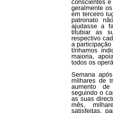
conscientes e 
geralmente os
em terceiro l
patronato n
ajudasse a f
titubiar as 
respectivo ca
a participação
tínhamos indi
maioria, apo
todos os oper
Semana após
milhares de t
aumento de s
seguindo o ca
as suas direc
mês, milhar
satisfeitas, 