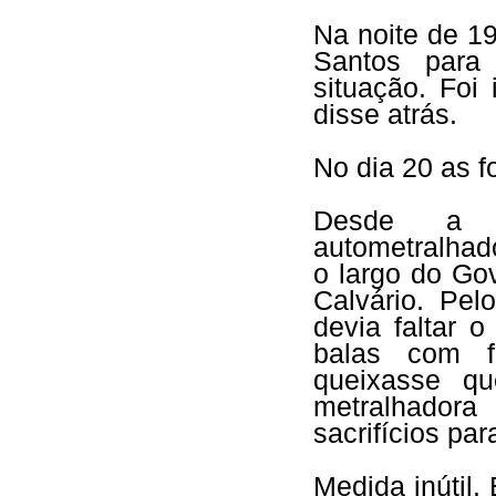
Na noite de 1
Santos para
situação. Foi
disse atrás.
No dia 20 as f
Desde a 
autometralhad
o largo do Go
Calvário. Pel
devia faltar 
balas com f
queixasse q
metralhadora
sacrifícios par
Medida inútil.