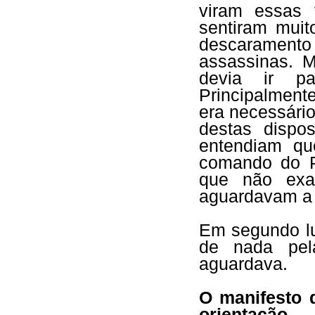
viram essas 
sentiram mui
descaramento 
assassinas. M
devia ir p
Principalment
era necessári
destas dispos
entendiam qu
comando do P
que não exa
aguardavam a 
Em segundo lu
de nada pel
aguardava.
O manifesto 
orientação