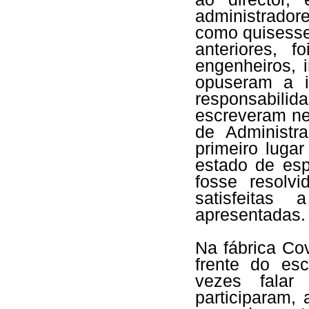
administradore
como quisesse
anteriores, f
engenheiros, 
opuseram a 
responsabili
escreveram n
de Administr
primeiro luga
estado de esp
fosse resolv
satisfeitas
apresentadas.
Na fábrica Co
frente do esc
vezes fala
participaram,