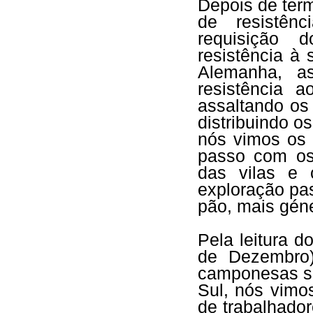
Depois de ter
de resistên
requisição d
resistência à
Alemanha, a
resistência 
assaltando os
distribuindo o
nós vimos os 
passo com os 
das vilas e 
exploração pa
pão, mais géne
Pela leitura d
de Dezembro)
camponesas se
Sul, nós vimo
de trabalhado