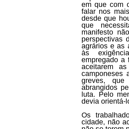
em que com o
falar nos mai
desde que ho
que necessi
manifesto nã
perspectivas 
agrários e as 
às exigênci
empregado a 
aceitarem as
camponeses a
greves, que
abrangidos p
luta. Pelo me
devia orientá-l
Os trabalha
cidade, não a
não se terem p