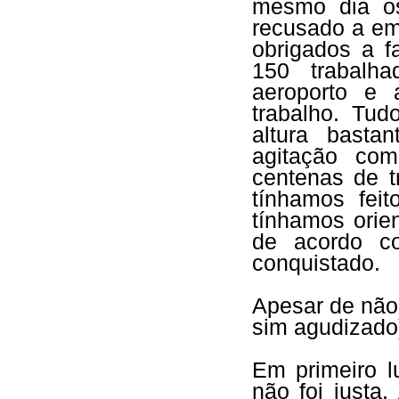
mesmo dia os
recusado a em
obrigados a f
150 trabalh
aeroporto e 
trabalho. Tud
altura basta
agitação com
centenas de t
tínhamos fei
tínhamos orie
de acordo co
conquistado.
Apesar de não 
sim agudizado
Em primeiro l
não foi justa