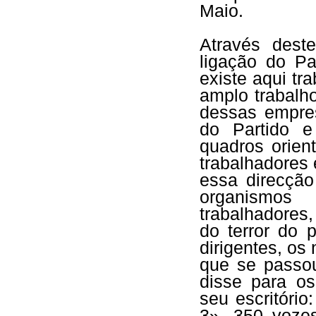
Maio.
Através dest
ligação do P
existe aqui tr
amplo trabalh
dessas empres
do Partido e
quadros orien
trabalhadores
essa direcçã
organismos 
trabalhadore
do terror do 
dirigentes, os
que se passo
disse para os
seu escritório
3», 350 voze