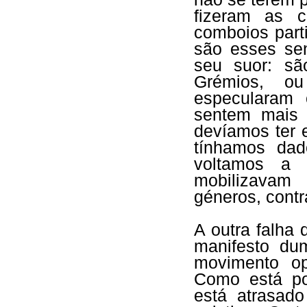
fizeram as 
comboios part
são esses se
seu suor: sã
Grémios, ou
especularam
sentem mais 
devíamos ter 
tínhamos dad
voltamos a 
mobilizavam 
géneros, contr
A outra falha 
manifesto du
movimento o
Como está po
está atrasad