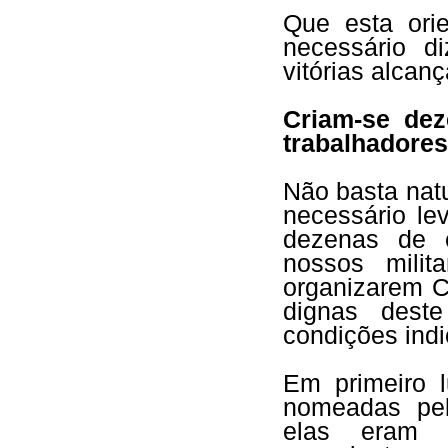
Que esta orie
necessário di
vitórias alcan
Criam-se de
trabalhadores
Não basta natu
necessário le
dezenas de 
nossos milit
organizarem 
dignas dest
condições indi
Em primeiro l
nomeadas pel
elas eram c