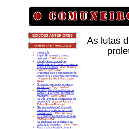
As lutas d
prole
Introdução
Arghiri Emmanuel e a troca
desigual
- Torkil Lauesen
Introdução a uma edição
atualizada de
A Troca Desigual
de
Arghiri Emmanuel
- John Bellamy
Foster e Brett Clark
Propostas para a descolonização
unilateral e a soberania económica
- Ndongo Samba Sylla e Jason
Hickel
O mundo quer avançar para o
socialismo
- Vijay Prashad
As lutas pelo socialismo no Sul
Global e a vertente operária do
marxismo
- Chris Gilbert
As três ameaças existenciais do
século XXI
- Hassan Fattahi e
Zahra Mohebi-
Pourkani
"Tecno-feudalismo": Canto do
cisne do capitalismo ou o seu
próximo ato?
- Chen Renjiang
A Economia Geopolítica de Marx
-
Radhika Desai
As dialéticas da ecologia e da
civilização ecológica
- Chen Yiwen
Marx e a sociedade comunal
-