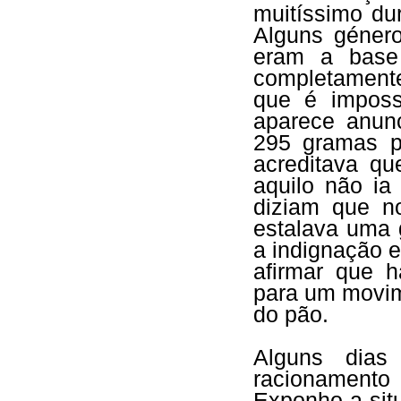
muitíssimo du
Alguns género
eram a base
completamente
que é imposs
aparece anun
295 gramas p
acreditava qu
aquilo não ia
diziam que n
estalava uma g
a indignação e
afirmar que h
para um movim
do pão.
Alguns dias
racionamento 
Exponho a sit