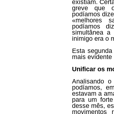
existiam. Cer
greve que o
podíamos dizer
«melhores s
podíamos di
simultânea a 
inimigo era o
Esta segunda 
mais evidente 
Unificar os m
Analisando o 
podíamos, em
estavam a ama
para um fort
desse mês, es
movimentos r