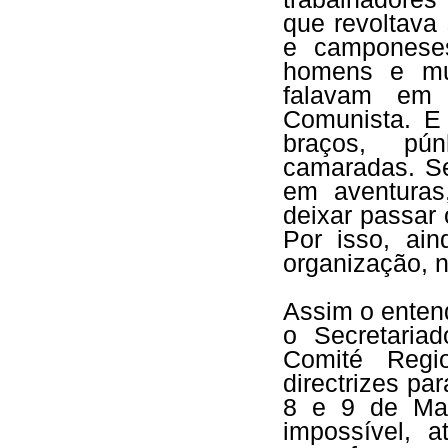
que revoltava
e camponeses
homens e mul
falavam em 
Comunista. E
braços, pú
camaradas. S
em aventura
deixar passar
Por isso, ai
organização, n
Assim o entend
o Secretaria
Comité Regi
directrizes p
8 e 9 de Mai
impossível, 