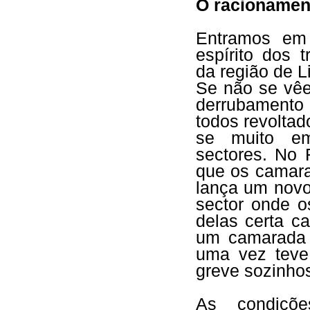
O racionament
Entramos em 
espírito dos 
da região de 
Se não se vêe
derrubament
todos revoltad
se muito em
sectores. No 
que os camara
lança um novo
sector onde o
delas certa c
um camarada 
uma vez teve
greve sozinho
As condiçõe