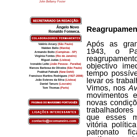
John Bellamy Foster
Reagrupament
Após as gran
1943, o Par
reagrupamen
objectivo im
tempo possíve
levar os traba
Vimos, nos
Av
movimentos e
novas condiçõ
trabalhadores
que esses m
vitória polít
patronato f