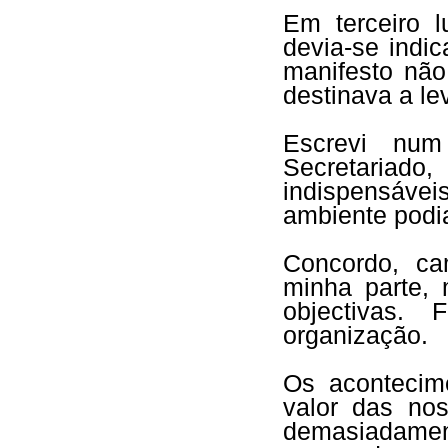
Em terceiro l
devia-se indi
manifesto não
destinava a le
Escrevi num
Secretariad
indispensáveis
ambiente podi
Concordo, ca
minha parte, 
objectivas.
organização.
Os acontecim
valor das no
demasiadam