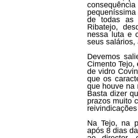
consequênci
pequeníssima
de todas as 
Ribatejo, de
nessa luta e 
seus salários,
Devemos salie
Cimento Tejo, 
de vidro Covi
que os caract
que houve na r
Basta dizer q
prazos muito c
reivindicações
Na Tejo, na 
após 8 dias da
ao director,