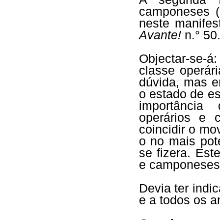
camponeses (F
neste manifes
Avante!
n.° 50
Objectar-se-
classe operár
dúvida, mas e
o estado de es
importância
operários e 
coincidir o m
o no mais pot
se fizera. Est
e camponeses,
Devia ter indi
e a todos os an