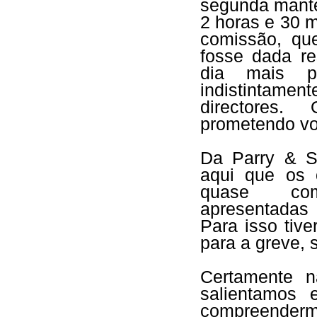
segunda mantev
2 horas e 30 
comissão, qu
fosse dada re
dia mais p
indistintame
directores.
prometendo vol
Da Parry & S
aqui que os o
quase comp
apresentadas
Para isso tiv
para a greve, 
Certamente n
salientamos 
compreender