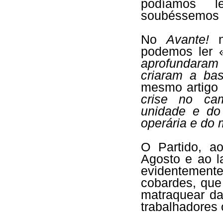
podíamos l
soubéssemos c
No
Avante!
n
podemos ler 
aprofundaram 
criaram a bas
mesmo artigo 
crise no cam
unidade e do
operária e do 
O Partido, ao
Agosto e ao l
evidentement
cobardes, que
matraquear da
trabalhadores 