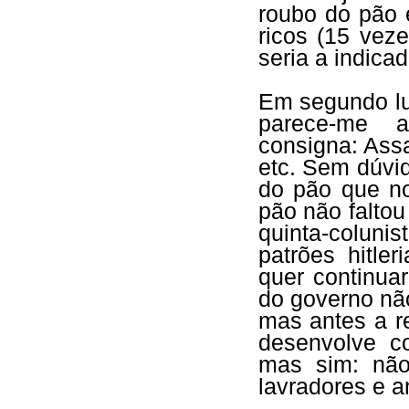
roubo do pão 
ricos (15 veze
seria a indica
Em segundo lu
parece-me a
consigna: Assa
etc. Sem dúvi
do pão que no
pão não faltou
quinta-coluni
patrões hitle
quer continuar
do governo nã
mas antes a r
desenvolve c
mas sim: não
lavradores e a