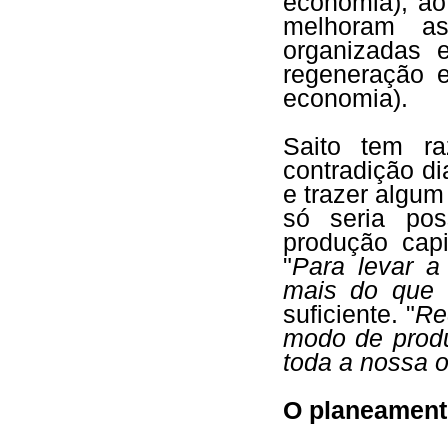
economia), a
melhoram a
organizadas 
regeneração e
economia).
Saito tem r
contradição di
e trazer algum
só seria po
produção cap
"
Para levar a
mais do que 
suficiente. "
Re
modo de produ
toda a nossa 
O planeament