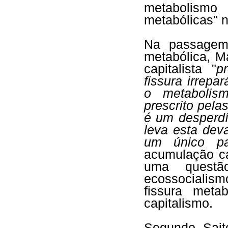
metabolismo
metabólicas" 
Na passagem 
metabólica, 
capitalista "
p
fissura irrepa
o metabolis
prescrito pelas
é um desperdí
leva esta dev
um único paí
acumulação cap
uma questã
ecossocialism
fissura meta
capitalismo.
Segundo Sai