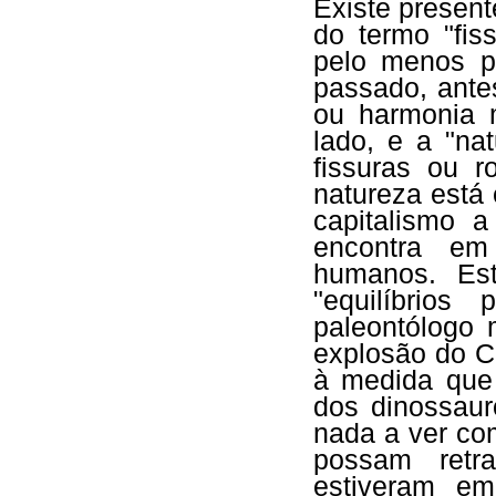
Existe presen
do termo "fis
pelo menos 
passado, antes
ou harmonia 
lado, e a "na
fissuras ou 
natureza está
capitalismo 
encontra em
humanos. Es
"equilíbrio
paleontólogo
explosão do C
à medida que 
dos dinossaur
nada a ver co
possam retr
estiveram em