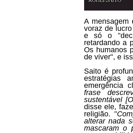
A mensagem do
voraz de lucro
e só o "decr
retardando a p
Os humanos p
de viver", e is
Saito é profu
estratégias 
emergência cl
frase descre
sustentável 
disse ele, faz
religião. "
Comp
alterar nada 
mascaram o p