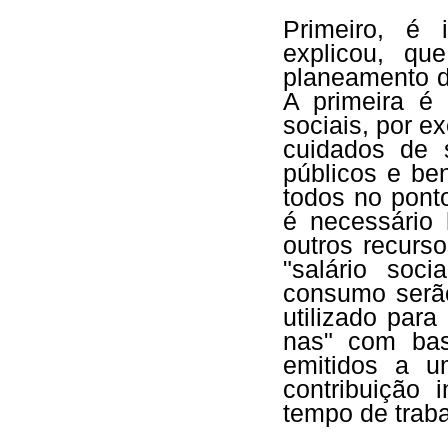
Primeiro, é 
explicou, qu
planeamento d
A primeira é
sociais, por e
cuidados de s
públicos e be
todos no pont
é necessário
outros recurs
"salário soc
consumo serão
utilizado par
nas" com bas
emitidos a u
contribuição 
tempo de trab