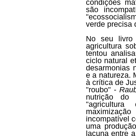
condições mat
são incompat
"ecossocialis
verde precisa 
No seu livro
agricultura s
tentou analis
ciclo natural 
desarmonias n
e a natureza. 
à crítica de J
"roubo" -
Rau
nutrição do
"agricultur
maximizaçã
incompatível 
uma produção
lacuna entre a