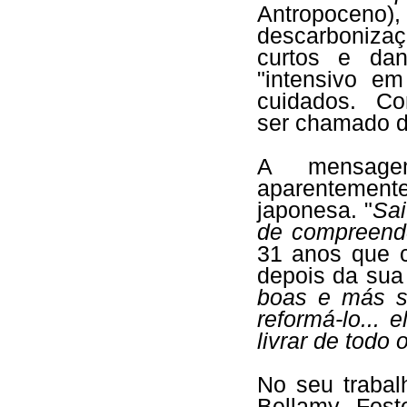
Antropoce
descarbonizaç
curtos e dan
"intensivo e
cuidados. Com
ser chamado d
A mensage
aparentemente
japonesa. "
Sai
de compreend
31 anos que
depois da sua 
boas e más so
reformá-lo...
livrar de todo 
No seu trabal
Bellamy Fost