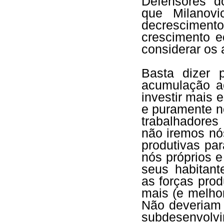
Defensores d
que Milanov
decrescimen
crescimento 
considerar os
Basta dizer 
acumulação a
investir mais 
e puramente n
trabalhadores
não iremos nó
produtivas par
nós próprios e
seus habitan
as forças prod
mais (e melhor
Não deveriam o
subdesenvol