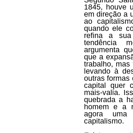
1845, houve 
em direção a 
ao capitalism
quando ele c
refina a su
tendência m
argumenta qu
que a expansã
trabalho, mas
levando à des
outras formas
capital quer 
mais-valia. I
quebrada a ha
homem e a na
agora uma f
capitalismo.