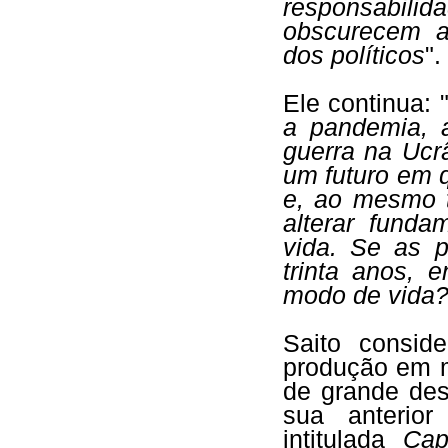
responsabilid
obscurecem a
dos políticos
".
Ele continua: 
a pandemia, a
guerra na Ucrâ
um futuro em 
e, ao mesmo t
alterar fund
vida. Se as p
trinta anos,
modo de vida?
Saito consid
produção em 
de grande des
sua anterio
intitulada
Cap