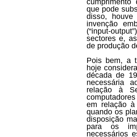
cumprimento 
que pode subst
disso, houve 
invenção emb
(“input-outpu
sectores e, a
de produção d
Pois bem, a 
hoje consider
década de 194
necessária 
relação à S
computadores
em relação à
quando os pla
disposição ma
para os imp
necessários e