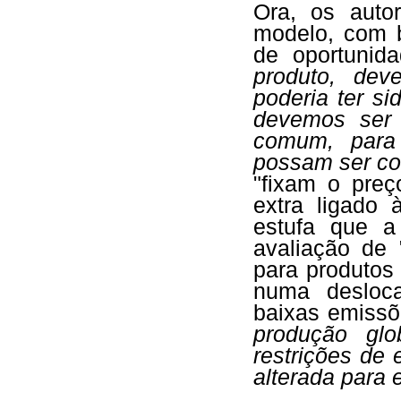
Ora, os auto
modelo, com 
de oportunida
produto, de
poderia ter s
devemos ser 
comum, para
possam ser c
"fixam o pre
extra ligado
estufa que a
avaliação de 
para produtos
numa desloc
baixas emissõ
produção glo
restrições de
alterada para 