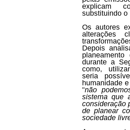
explicam c
substituindo o
Os autores ex
alterações 
transformaçõe
Depois analis
planeamento 
durante a Se
como, utiliz
seria possív
humanidade e 
"
não podemos
sistema que 
consideração 
de planear c
sociedade livr