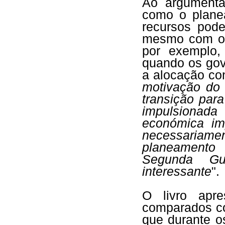
Ao argumenta
como o plane
recursos pod
mesmo com o 
por exemplo,
quando os gov
a alocação con
motivação do 
transição par
impulsionada
económica im
necessariamen
planeamento
Segunda Gu
interessante
".
O livro apr
comparados co
que durante o