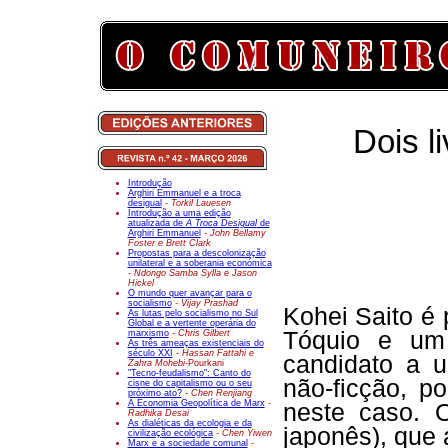
Dois l
Introdução
Arghiri Emmanuel e a troca
desigual
- Torkil Lauesen
Introdução a uma edição
atualizada de
A Troca Desigual
de
Arghiri Emmanuel
- John Bellamy
Foster e Brett Clark
Propostas para a descolonização
unilateral e a soberania económica
- Ndongo Samba Sylla e Jason
Hickel
O mundo quer avançar para o
socialismo
- Vijay Prashad
Kohei Saito é
As lutas pelo socialismo no Sul
Global e a vertente operária do
Tóquio e um 
marxismo
- Chris Gilbert
As três ameaças existenciais do
século XXI
- Hassan Fattahi e
candidato a
Zahra Mohebi-
Pourkani
"Tecno-feudalismo": Canto do
não-ficção, p
cisne do capitalismo ou o seu
próximo ato?
- Chen Renjiang
A Economia Geopolítica de Marx
-
neste caso. 
Radhika Desai
As dialéticas da ecologia e da
japonês), que 
civilização ecológica
- Chen Yiwen
Marx e a sociedade comunal
-