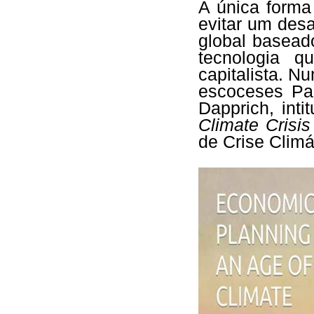
A única forma
evitar um desa
global basead
tecnologia q
capitalista. N
escoceses Pau
Dapprich, inti
Climate Crisis
de Crise Climá