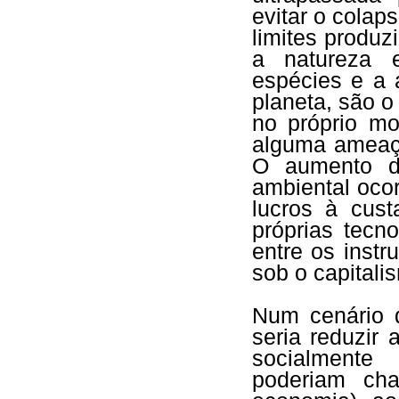
evitar o colap
limites produz
a natureza 
espécies e a 
planeta, são o
no próprio mo
alguma ameaça
O aumento d
ambiental oco
lucros à cus
próprias tecno
entre os inst
sob o capitali
Num cenário d
seria reduzir
socialmente
poderiam ch