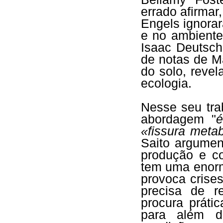
errado afirma
Engels ignora
e no ambiente
Isaac Deutsch
de notas de M
do solo, reve
ecologia.
Nesse seu trab
abordagem "
é
«fissura metab
Saito argumen
produção e c
tem uma enorm
provoca crises
precisa de r
procura práti
para além d