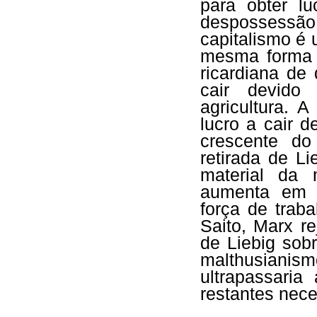
para obter l
despossessã
capitalismo é
mesma forma q
ricardiana de 
cair devido
agricultura. 
lucro a cair 
crescente do 
retirada de L
material da 
aumenta em c
força de trab
Saito, Marx r
de Liebig sobr
malthusiani
ultrapassaria
restantes nec