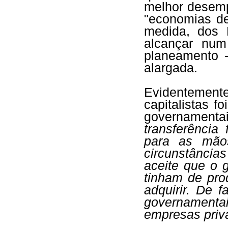
melhor desemp
"economias de
medida, dos 
alcançar num
planeamento 
alargada.
Evidentement
capitalistas f
governamentai
transferência
para as mão
circunstância
aceite que o 
tinham de pro
adquirir. De 
governamentai
empresas priv