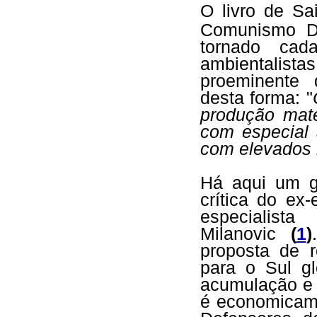
O livro de Sai
Comunismo De
tornado cad
ambientalist
proeminente 
desta forma: "
produção mate
com especial 
com elevados 
Há aqui um g
crítica do ex
especialist
Milanovic
(
1
)
proposta de r
para o Sul g
acumulação e 
é economicamen