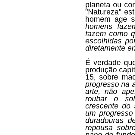
planeta ou co
"Natureza" es
homem age sob
homens fazem
fazem como q
escolhidas po
diretamente e
É verdade que
produção capi
15, sobre maq
progresso na a
arte, não ap
roubar o sol
crescente do
um progresso 
duradouras de
repousa sobr
pano de fundo