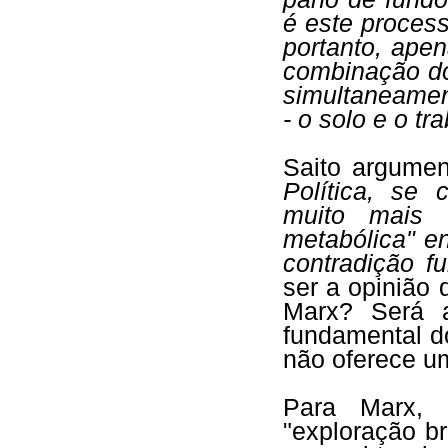
é este process
portanto, ape
combinação do
simultaneament
- o solo e o tr
Saito argumen
Política, se 
muito mais f
metabólica" e
contradição f
ser a opinião
Marx? Será a
fundamental d
não oferece um
Para Marx, 
"exploração br