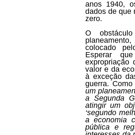
anos 1940, o
dados de que 
zero.
O obstácul
planeamento
colocado pel
Esperar qu
expropriação 
valor e da ec
à exceção da
guerra. Como 
um planeament
a Segunda Gu
atingir um ob
‘segundo melh
a economia c
pública e re
interesses da