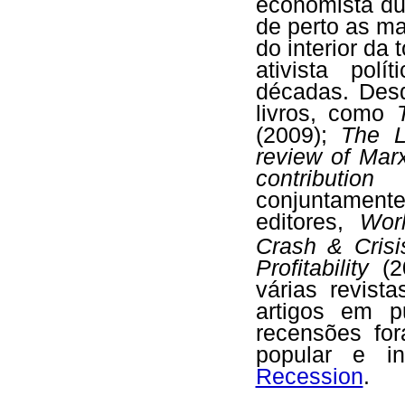
economista du
de perto as ma
do interior da
ativista pol
décadas. Desd
livros, como
(2009);
The L
review of Mar
contribution
conjuntamen
editores,
Worl
Crash & Crisi
Profitability
(20
várias revis
artigos em p
recensões for
popular e i
Recession
.