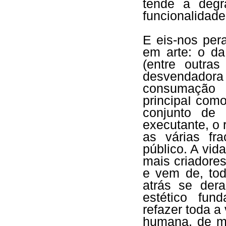
tende a degr
funcionalidad
E eis-nos per
em arte: o da
(entre outras
desvendadora 
consumação 
principaI com
conjunto de 
executante, o r
as várias fr
público. A vid
mais criadores
e vem de, tod
atrás se de
estético fun
refazer toda 
humana, de mo