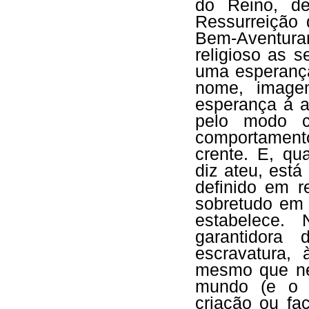
do Reino, d
Ressurreição
Bem-Aventuran
religioso as 
uma esperança
nome, image
esperança á 
pelo modo c
comportamen
crente. E, qu
diz ateu, est
definido em r
sobretudo em 
estabelece. 
garantidora
escravatura,
mesmo que ne
mundo (e o q
criação ou fa