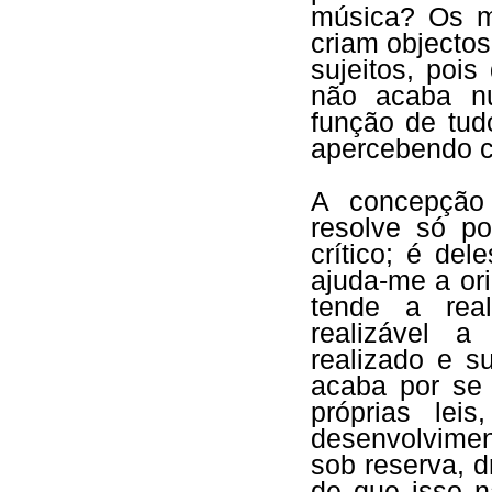
música? Os mú
criam objecto
sujeitos, poi
não acaba nu
função de tud
apercebendo 
A concepção 
resolve só po
crítico; é de
ajuda-me a or
tende a real
realizável a
realizado e s
acaba por se 
próprias lei
desenvolvime
sob reserva, 
de que isso 