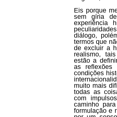
Eis porque me
sem gíria d
experiência h
peculiaridad
diálogo, pol
termos que nã
de excluir a 
realismo, tai
estão a defin
as reflexões
condições hist
internacionali
muito mais di
todas as coi
com impulsos
caminho para
formulação e 
por um senso 