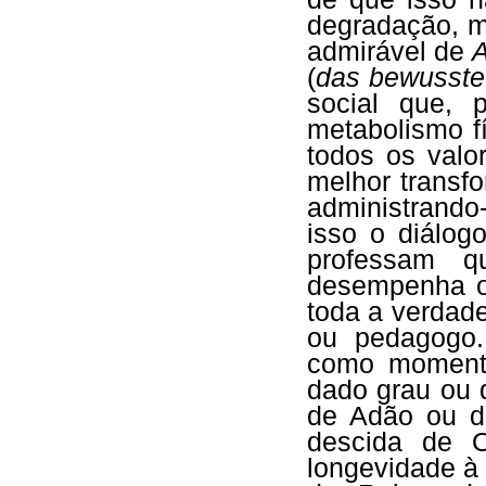
degradação, m
admirável de
A
(
das bewusste
social que, 
metabolismo fí
todos os valo
melhor transf
administrando
isso o diálog
professam qu
desempenha o 
toda a verdad
ou pedagogo.
como moment
dado grau ou 
de Adão ou d
descida de O
longevidade à