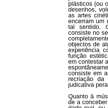
plásticos (ou
desenhos, vol
as artes ciné
encerram um m
tal sentido.
consiste no se
completament
objectos de a
experiência c
função estéti
em contestar a
espontâneam
consiste em a
recriação da 
judicativa pera
Quanto à músi
de a conceber
dado real, ou