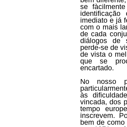
se fàcilment
identificaçã
imediato e já 
com o mais lar
de cada conju
diálogos de s
perde-se de vis
de vista o me
que se pro
encartado.
No nosso pa
particularmen
às dificuldad
vincada, dos 
tempo europe
inscrevem. P
bem de como A