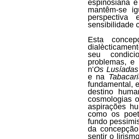
espinosiana e
mantêm-se ig
perspectiva
sensibilidade 
Esta concep
dialècticament
seu condici
problemas, e
n'
Os Lusíadas
e na
Tabacari
fundamental, e
destino huma
cosmologias o
aspirações hu
como os poet
fundo pessimis
da concepção
sentir o liris