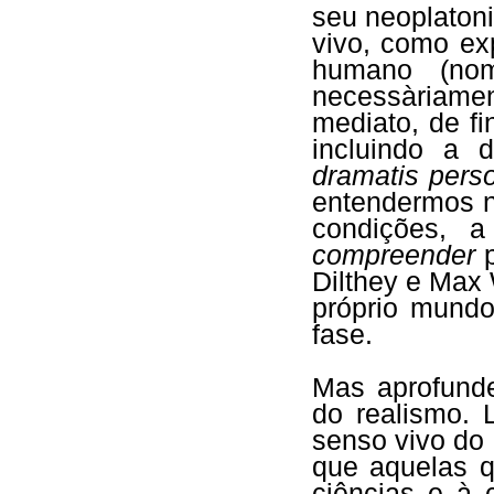
seu neoplaton
vivo, como ex
humano (nom
necessàriame
mediato, de fin
incluindo a 
dramatis pers
entendermos n
condições, 
compreender
p
Dilthey e Max 
próprio mundo
fase.
Mas aprofund
do realismo.
senso vivo do 
que aquelas q
ciências e à