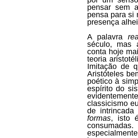
pensar sem a
pensa para si
presença alhe
A palavra
re
século, mas a
conta hoje mai
teoria aristot
Imitação de 
Aristóteles be
poético à simp
espírito do si
evidentement
classicismo 
de intrincada
formas
, isto 
consumada
especialment