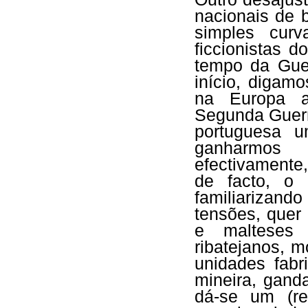
nacionais de 
simples curv
ficcionistas 
tempo da Gue
início, digam
na Europa as
Segunda Guerr
portuguesa u
ganharmos 
efectivamente
de facto, o 
familiarizand
tensões, quer
e malteses 
ribatejanos, 
unidades fabr
mineira, ganda
dá-se um (re