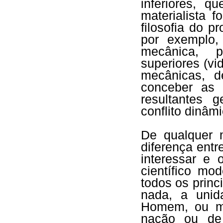
inferiores, q
materialista 
filosofia do 
por exemplo,
mecânica, p
superiores (vid
mecânicas, d
conceber as 
resultantes g
conflito dinâmi
De qualquer 
diferença entr
interessar e 
científico mo
todos os princ
nada, a unid
Homem, ou m
nação ou de 