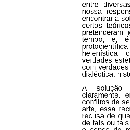
entre diversa
nossa respon
encontrar a s
certos teórico
pretenderam i
tempo, e, é
protocientífic
helenística 
verdades esté
com verdades 
dialéctica, his
A solução t
claramente, 
conflitos de s
arte, essa re
recusa de que
de tais ou tai
o senso do r