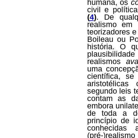
humana, os
c
civil e polít
(
4
)
. De qual
realismo em 
teorizadores e
Boileau ou P
história. O 
plausibilida
realismos
ava
uma concepção
científica, s
aristotélica
segundo leis t
contam as da 
embora unilate
de toda a de
princípio de 
conhecidas 
(pré-)realism