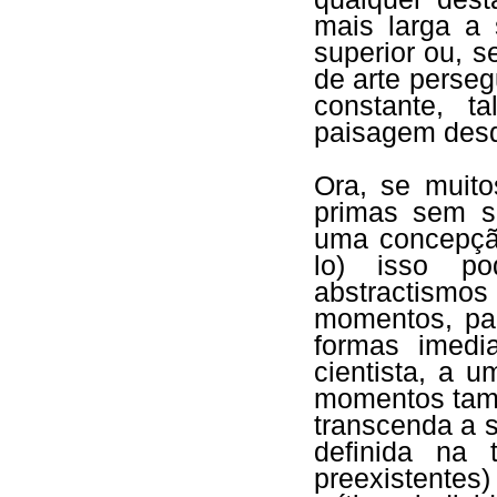
mais larga a 
superior ou, 
de arte perse
constante, t
paisagem desd
Ora, se muito
primas sem s
uma concepção
lo) isso p
abstractism
momentos, par
formas imedi
cientista, a 
momentos tamb
transcenda a 
definida na 
preexistentes