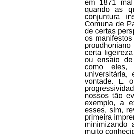
em 1871 mal 
quando as q
conjuntura i
Comuna de Par
de certas pers
os manifestos 
proudhoniano
certa ligeirez
ou ensaio de
como eles, 
universitária
vontade. E o
progressividad
nossos tão ev
exemplo, a ex
esses, sim, r
primeira impre
minimizando a
muito conhecid