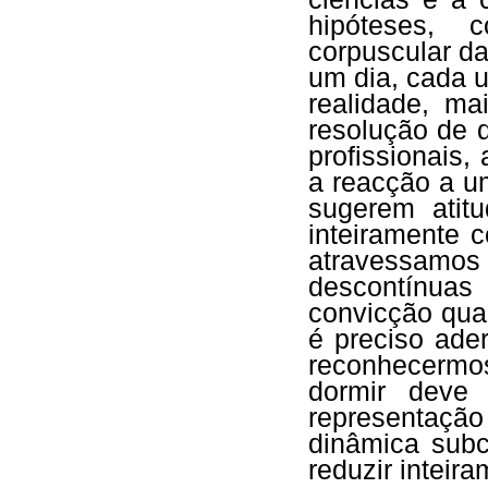
hipóteses, 
corpuscular da
um dia, cada 
realidade, ma
resolução de d
profissionais, 
a reacção a u
sugerem ati
inteiramente 
atravessam
descontínuas
convicção qua
é preciso ade
reconhecermo
dormir deve 
representaçã
dinâmica subc
reduzir inteir