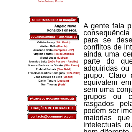
John Bellamy Foster
A gente fala 
consequência 
para se dese
conflitos de i
ainda uma cer
parte do qu
adquiridas ou
grupo. Claro
equivalem em 
sem uma conju
grupos ou c
rasgados pel
podem ser ime
maiorias que
intelectuais 
bem diferente,