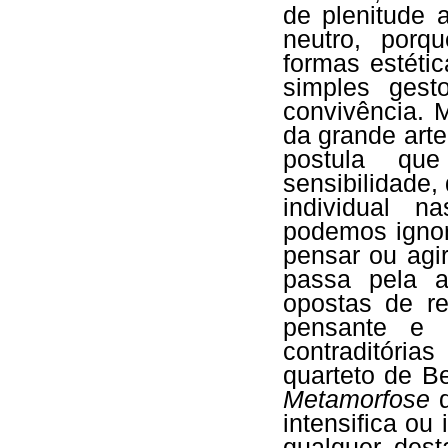
de plenitude 
neutro, porq
formas estét
simples gest
convivência. 
da grande arte 
postula que
sensibilidade, 
individual 
podemos ignora
pensar ou agir
passa pela a
opostas de re
pensante e 
contraditóri
quarteto de B
Metamorfose
d
intensifica ou
qualquer dest