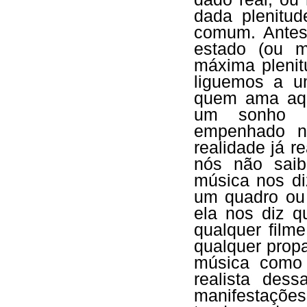
dada plenitud
comum. Antes
estado (ou m
máxima pleni
liguemos a u
quem ama aqu
um sonho e
empenhado 
realidade já r
nós não saib
música nos di
um quadro ou 
ela nos diz 
qualquer filme
qualquer propa
música como f
realista des
manifestações