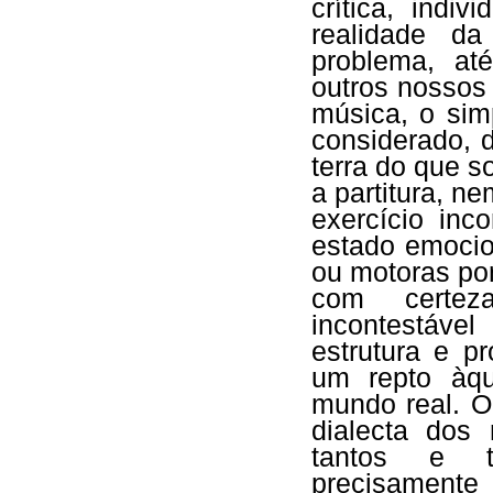
crítica, indi
realidade d
problema, at
outros nosso
música, o sim
considerado, 
terra do que so
a partitura, 
exercício inc
estado emocio
ou motoras po
com certez
incontestáv
estrutura e p
um repto àq
mundo real. O
dialecta dos
tantos e t
precisamente