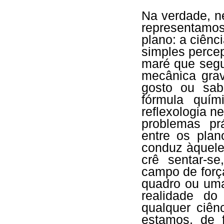
Na verdade, n
representamo
plano: a ciênc
simples perce
maré que segu
mecânica grav
gosto ou sab
fórmula quím
reflexologia n
problemas prá
entre os pla
conduz àquele
crê sentar-s
campo de forç
quadro ou um
realidade d
qualquer ciên
estamos, de 