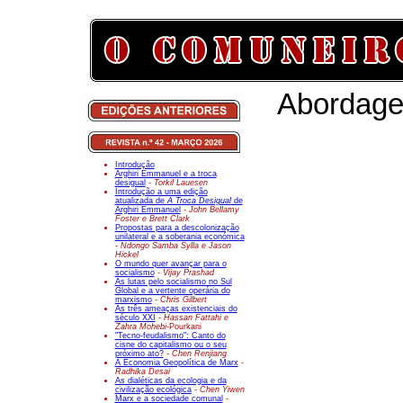
Abordage
Introdução
Arghiri Emmanuel e a troca
desigual
- Torkil Lauesen
Introdução a uma edição
atualizada de
A Troca Desigual
de
Arghiri Emmanuel
- John Bellamy
Foster e Brett Clark
Propostas para a descolonização
unilateral e a soberania económica
- Ndongo Samba Sylla e Jason
Hickel
O mundo quer avançar para o
socialismo
- Vijay Prashad
As lutas pelo socialismo no Sul
Global e a vertente operária do
marxismo
- Chris Gilbert
As três ameaças existenciais do
século XXI
- Hassan Fattahi e
Zahra Mohebi-
Pourkani
"Tecno-feudalismo": Canto do
cisne do capitalismo ou o seu
próximo ato?
- Chen Renjiang
A Economia Geopolítica de Marx
-
Radhika Desai
As dialéticas da ecologia e da
civilização ecológica
- Chen Yiwen
Marx e a sociedade comunal
-