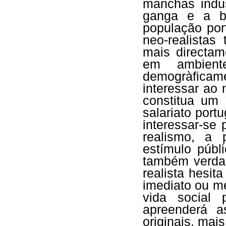
manchas indus
ganga e a b
população por
neo-realistas
mais directam
em ambient
demogràficame
interessar ao 
constitua um 
salariato port
interessar-se 
realismo, a 
estímulo públ
também verdad
realista hesit
imediato ou m
vida social 
apreenderá a
originais, mai