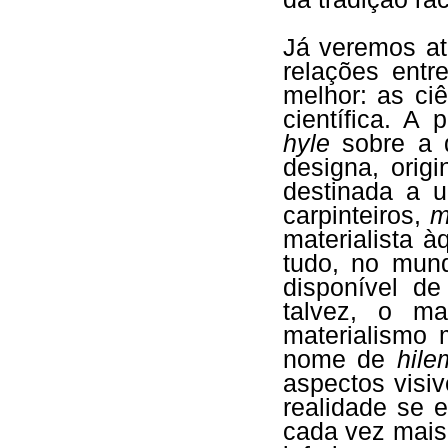
Já veremos at
relações entr
melhor: as ciê
científica. A 
hyle
sobre a q
designa, origi
destinada a u
carpinteiros,
m
materialista à
tudo, no mund
disponível de
talvez, o ma
materialismo
nome de
hile
aspectos visi
realidade se 
cada vez mais