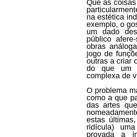
Que as coisas
particularment
na estética ind
exemplo, o go
um dado dese
público afere
obras análoga
jogo de funçõ
outras a criar 
do que um ed
complexa de v
O problema ma
como a que pa
das artes que
nomeadamente
estas últimas
ridícula) um
provada a i