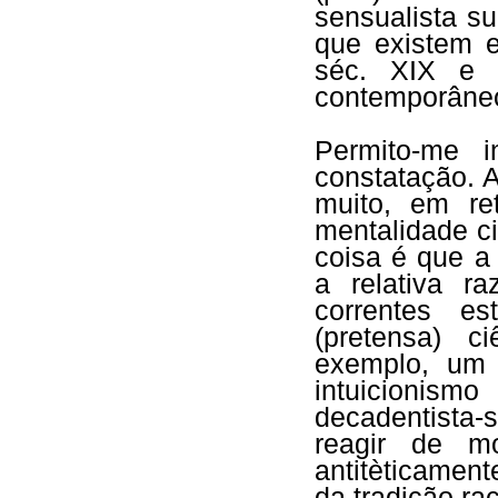
sensualista s
que existem e
séc. XIX e o
contemporâneo
Permito-me i
constatação. 
muito, em re
mentalidade c
coisa é que a
a relativa r
correntes e
(pretensa) c
exemplo, um c
intuicionism
decadentista-
reagir de m
antitèticament
da tradição rac