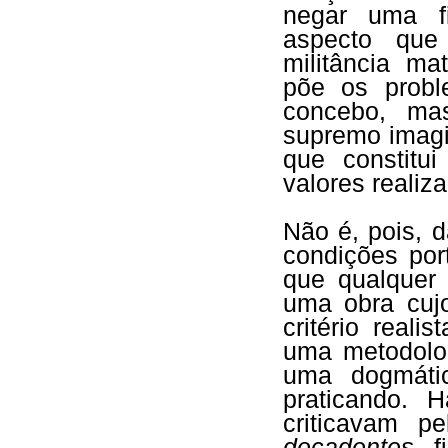
negar uma fi
aspecto que
militância ma
põe os probl
concebo, ma
supremo imagi
que constitu
valores realiz
Não é, pois, d
condições por
que qualquer 
uma obra cujo
critério real
uma metodolog
uma dogmáti
praticando. 
criticavam 
decadentes
, 