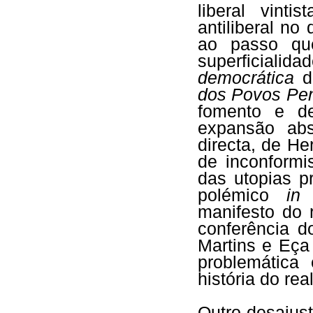
liberal vinti
antiliberal no
ao passo qu
superficialid
democrática
d
dos Povos Pen
fomento e de
expansão abs
directa, de He
de inconformi
das utopias p
polémico
in 
manifesto do 
conferência d
Martins e Eça
problemática
história do re
Outro desajust