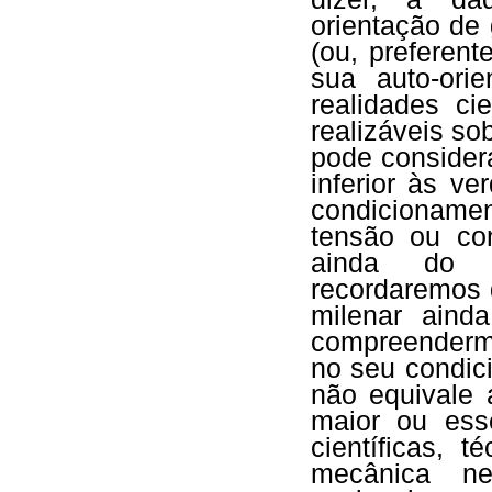
orientação de
(ou, preferent
sua auto-ori
realidades ci
realizáveis s
pode considera
inferior às ve
condicionamen
tensão ou co
ainda do n
recordaremos 
milenar aind
compreendermo
no seu condici
não equivale 
maior ou ess
científicas, 
mecânica ne