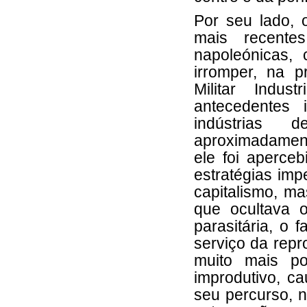
Por seu lado, 
mais recente
napoleónicas, 
irromper, na 
Militar Indus
antecedentes 
indústrias
aproximadament
ele foi aperce
estratégias imp
capitalismo, m
que ocultava 
parasitária, o 
serviço da rep
muito mais p
improdutivo, ca
seu percurso, 