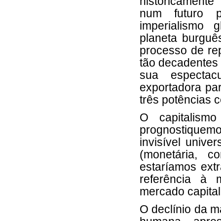
historicamente 
num futuro p
imperialismo 
planeta burguê
processo de re
tão decadentes
sua espectac
exportadora pa
três potências c
O capitalism
prognostiquemo
invisível univ
(monetária, com
estaríamos ext
referência à m
mercado capitali
O declínio da ma