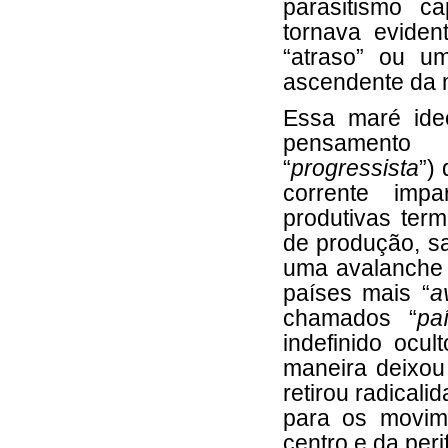
parasitismo c
tornava evide
“atraso” ou u
ascendente da 
Essa maré ide
pensamento a
“
progressista
”)
corrente imp
produtivas term
de produção, s
uma avalanche r
países mais “
a
chamados “
pa
indefinido ocu
maneira deixou
retirou radical
para os movim
centro e da perif