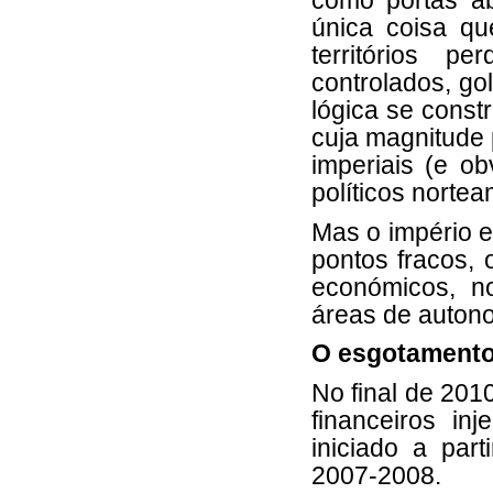
como portas ab
única coisa qu
territórios p
controlados, go
lógica se const
cuja magnitude 
imperiais (e o
políticos nortea
Mas o império e
pontos fracos, 
económicos, n
áreas de autono
O esgotamento
No final de 201
financeiros in
iniciado a par
2007-2008.