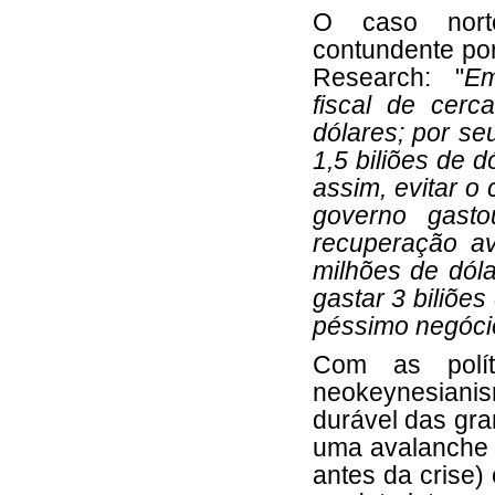
O caso norte
contundente po
Research: "
Em
fiscal de cerc
dólares; por se
1,5 biliões de 
assim, evitar o
governo gast
recuperação a
milhões de dól
gastar 3 biliõe
péssimo negóc
Com as polít
neokeynesianis
durável das gra
uma avalanche d
antes da crise) 