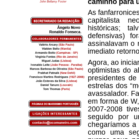
caminho para u
John Bellamy Foster
As fanfarronice
capitalista n
históricas; t
defensivas) f
assinalavam o r
imediato retorn
Agora, ao inicia
optimistas do a
presidentes de
estrelas dos “
avassalador. Fa
em forma de W,
2007-2008 tive
seguido por 
chegaríamos a 
como uma segu