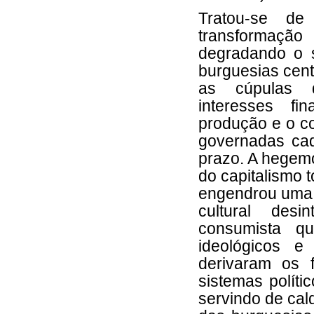
Tratou-se d
transformação
degradando o s
burguesias cent
as cúpulas d
interesses fi
produção e o c
governadas ca
prazo. A hegemon
do capitalismo 
engendrou uma 
cultural desi
consumista qu
ideológicos e
derivaram os 
sistemas políti
servindo de cal