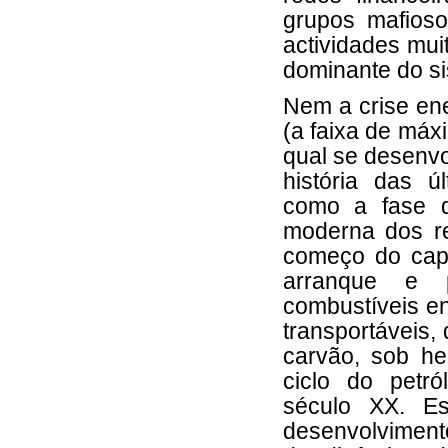
grupos mafios
actividades mu
dominante do si
Nem a crise ene
(a faixa de máxi
qual se desenvol
história das ú
como a fase d
moderna dos re
começo do capit
arranque e 
combustíveis en
transportáveis,
carvão, sob he
ciclo do petr
século XX. Es
desenvolvimento