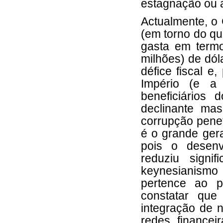
estagnação ou 
Actualmente, o 
(em torno do q
gasta em termo
milhões) de dól
défice fiscal e
Império (e a 
beneficiários 
declinante ma
corrupção penet
é o grande ger
pois o desenvo
reduziu signi
keynesianismo 
pertence ao 
constatar qu
integração de ne
redes financei