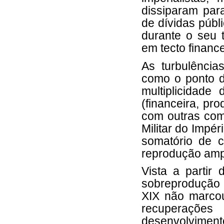
dissiparam par
de dívidas públi
durante o seu 
em tecto financ
As turbulênci
como o ponto d
multiplicidade
(financeira, pro
com outras com
Militar do Impér
somatório de c
reprodução amp
Vista a partir
sobreprodução 
XIX não marco
recuperaçõe
desenvolvimento