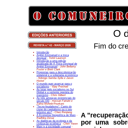
O d
Fim do cre
Introdução
Arghiri Emmanuel e a troca
desigual
- Torkil Lauesen
Introdução a uma edição
atualizada de
A Troca Desigual
de
Arghiri Emmanuel
- John Bellamy
Foster e Brett Clark
Propostas para a descolonização
unilateral e a soberania económica
- Ndongo Samba Sylla e Jason
Hickel
O mundo quer avançar para o
socialismo
- Vijay Prashad
As lutas pelo socialismo no Sul
Global e a vertente operária do
marxismo
- Chris Gilbert
As três ameaças existenciais do
século XXI
- Hassan Fattahi e
Zahra Mohebi-
Pourkani
"Tecno-feudalismo": Canto do
cisne do capitalismo ou o seu
próximo ato?
- Chen Renjiang
A "recuperação
A Economia Geopolítica de Marx
-
Radhika Desai
por uma sobr
As dialéticas da ecologia e da
civilização ecológica
- Chen Yiwen
Marx e a sociedade comunal
-