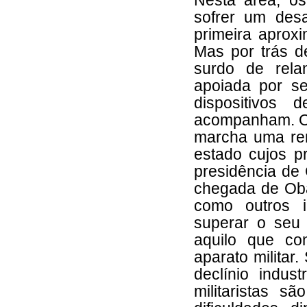
Nesta área, o
sofrer um desa
primeira aprox
Mas por trás 
surdo de rela
apoiada por s
dispositivos
acompanham. Os
marcha uma ren
estado cujos p
presidência de
chegada de Ob
como outros i
superar o seu 
aquilo que co
aparato militar
declínio indust
militaristas 