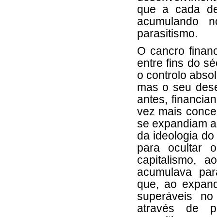
que a cada d
acumulando n
parasitismo.
O cancro financ
entre fins do s
o controlo abso
mas o seu des
antes, financia
vez mais concen
se expandiam as
da ideologia do
para ocultar 
capitalismo, a
acumulava par
que, ao expand
superáveis no 
através de p