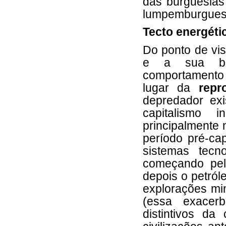
das burguesias 
lumpemburguesi
Tecto energéti
Do ponto de vis
e a sua ba
comportamento
lugar da
repr
depredador exi
capitalismo 
principalmente 
período pré-cap
sistemas tecno
começando pelo
depois o petról
explorações min
(essa exacer
distintivos d