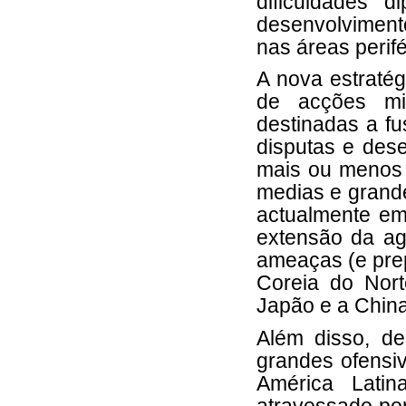
dificuldades 
desenvolvimen
nas áreas perifé
A nova estraté
de acções mil
destinadas a fu
disputas e dese
mais ou menos c
medias e grande
actualmente em
extensão da ag
ameaças (e prep
Coreia do Nort
Japão e a China,
Além disso, d
grandes ofensiv
América Latin