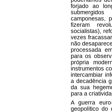
forjado ao lo
submergidos 
camponesas, p
fizeram revo
socialistas), r
vezes fracassar
não desapareceu
processada em 
para os observa
própria moder
instrumentos co
intercambiar in
a decadência g
da sua hegemo
para a criativid
A guerra euro
geopolítico do