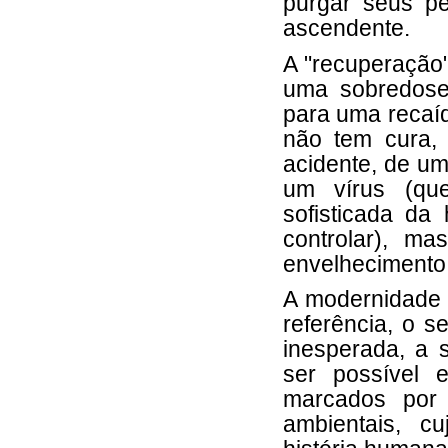
purgar seus pe
ascendente.
A "recuperação"
uma sobredose
para uma recaíd
não tem cura,
acidente, de u
um vírus (que
sofisticada da
controlar), m
envelhecimento 
A modernidade c
referência, o s
inesperada, a 
ser possível 
marcados por g
ambientais, c