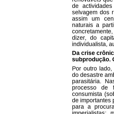
de actividade
selvagem dos r
assim um cená
naturais a part
concretamente, 
dizer, do capi
individualista, 
Da crise crôni
subprodução. O 
Por outro lado,
do desastre amb
parasitária. Na
processo de f
consumista (sob
de importantes p
para a procura
imperialistas