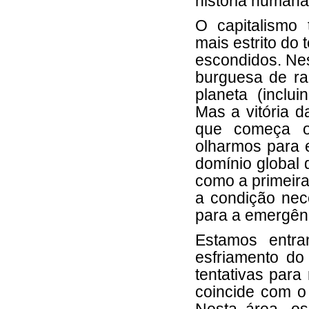
história humana
O capitalismo 
mais estrito do
escondidos. Nes
burguesa de rai
planeta (inclui
Mas a vitória 
que começa o 
olharmos para e
domínio global 
como a primeira
a condição nece
para a emergênc
Estamos entra
esfriamento do
tentativas para
coincide com o 