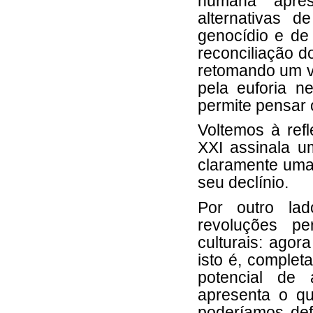
humana apres
alternativas 
genocídio e de 
reconciliação 
retomando um ve
pela euforia n
permite pensar o
Voltemos à refl
XXI assinala u
claramente uma 
seu declínio.
Por outro la
revoluções pe
culturais: agor
isto é, comple
potencial de 
apresenta o qu
poderíamos defi