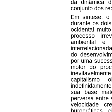
da dinâmica d
conjunto dos re
Em síntese, o 
durante os doi
ocidental muit
processo irre
ambiental e a
interrelacionad
do desenvolvi
por uma sucessã
motor do proc
inevitavelmente
capitalismo
indefinidamente
sua base mater
perversa entre 
velocidade cr
burocráticas 