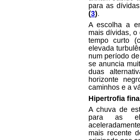
para as dívidas
(
3
)
.
A escolha a en
mais dívidas, o
tempo curto (
elevada turbulê
num período de
se anuncia muit
duas alternat
horizonte neg
caminhos e a vá
Hipertrofia fin
A chuva de est
para as eli
aceleradament
mais recente de