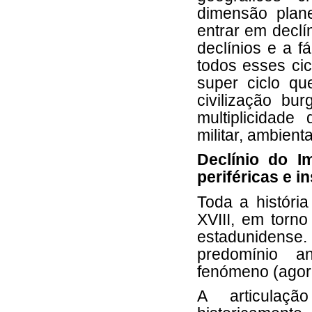
dimensão plan
entrar em declí
declínios e a f
todos esses ci
super ciclo qu
civilização b
multiplicidade 
militar, ambiental
Declínio do Im
periféricas e i
Toda a história
XVIII, em torno
estadunidense
predomínio a
fenómeno (agor
A articulaçã