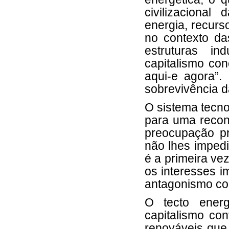
civilizaciona
energia, recurso
no contexto da
estruturas in
capitalismo con
aqui-e agora”.
sobrevivência d
O sistema tecno
para uma recon
preocupação pri
não lhes imped
é a primeira vez
os interesses i
antagonismo com
O tecto ener
capitalismo co
renováveis que