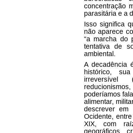
concentração m
parasitária e a
Isso significa 
não aparece co
“a marcha do p
tentativa de 
ambiental.
A decadência é
histórico, su
irreversíve
reducionismos,
poderíamos falar
alimentar, milita
descrever em 
Ocidente, entre
XIX, com raí
geográficos c