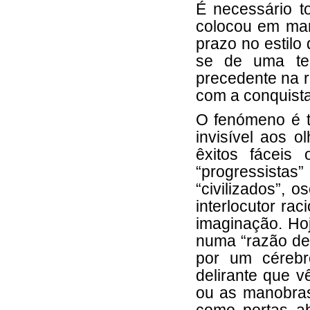
É necessário t
colocou em mar
prazo no estilo
se de uma ten
precedente na r
com a conquista
O fenómeno é t
invisível aos o
êxitos fáceis
“progressistas
“civilizados”, 
interlocutor ra
imaginação. Hoj
numa “razão de
por um cérebr
delirante que v
ou as manobras 