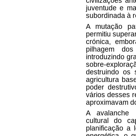
civilizações an
juventude e ma
subordinada à 
A mutação par
permitiu supera
crónica, embor
pilhagem dos
introduzindo gr
sobre-exploraç
destruindo os
agricultura bas
poder destrutiv
vários desses r
aproximavam do
A avalanche d
cultural do ca
planificação a
energética, o q