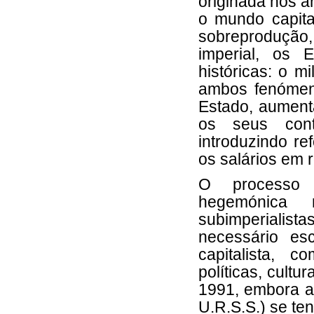
originada nos a
o mundo capita
sobreprodução, 
imperial, os 
históricas: o mi
ambos fenómen
Estado, aumenta
os seus cont
introduzindo r
os salários em 
O processo 
hegemónica 
subimperialista
necessário es
capitalista, 
políticas, cultu
1991, embora a 
U.R.S.S.) se ten