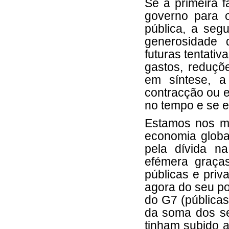
Se a primeira f
governo para 
pública, a seg
generosidade 
futuras tentati
gastos, reduçõe
em síntese, 
contracção ou 
no tempo e se 
Estamos nos m
economia glob
pela dívida n
efémera graças
públicas e pri
agora do seu po
do G7 (pública
da soma dos se
tinham subido