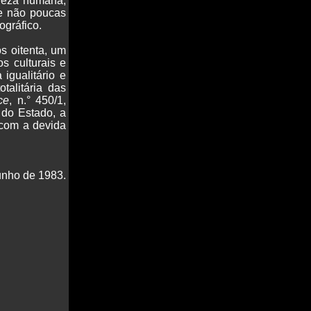
ureza humana,
de não poucas
ográfico.
s oitenta, um
s culturais e
igualitário e
talitária das
ce
, n.° 450/1,
 do Estado, a
 com a devida
Junho de 1983.