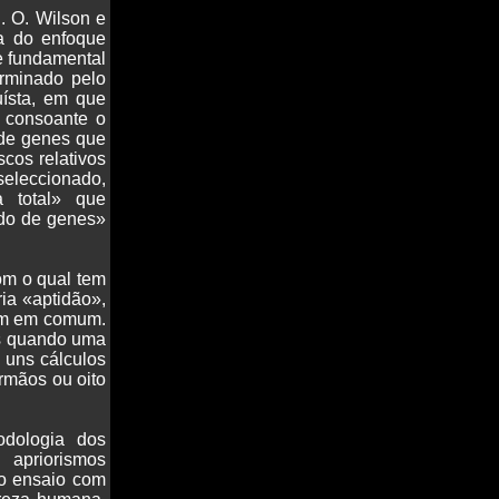
. O. Wilson e
ia do enfoque
e fundamental
rminado pelo
uísta, em que
 consoante o
 de genes que
cos relativos
eleccionado,
a total» que
ndo de genes»
com o qual tem
ria «aptidão»,
têm em comum.
nos quando uma
r uns cálculos
irmãos ou oito
odologia dos
 apriorismos
 o ensaio com