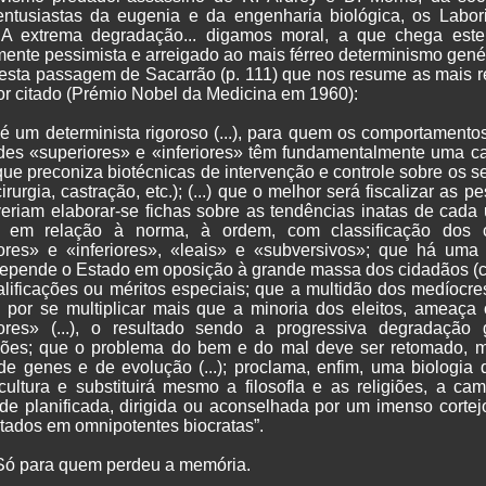
ntusiastas da eugenia e da engenharia biológica, os Laborit
.. A extrema degradação... digamos moral, a que chega est
ente pessimista e arreigado ao mais férreo determinismo genét
r esta passagem de Sacarrão (p. 111) que nos resume as mais r
tor citado (Prémio Nobel da Medicina em 1960):
 é um determinista rigoroso (...), para quem os comportamentos
des «superiores» e «inferiores» têm fundamentalmente uma c
; que preconiza biotécnicas de intervenção e controle sobre os
irurgia, castração, etc.); (...) que o melhor será fiscalizar as p
eriam elaborar-se fichas sobre as tendências inatas de cada
s em relação à norma, à ordem, com classificação dos
ores» e «inferiores», «leais» e «subversivos»; que há um
epende o Estado em oposição à grande massa dos cidadãos (
lificações ou méritos especiais; que a multidão dos medíocres,
, por se multiplicar mais que a minoria dos eleitos, ameaça 
ores» (...), o resultado sendo a progressiva degradação 
ões; que o problema do bem e do mal deve ser retomado, 
de genes e de evolução (...); proclama, enfim, uma biologia
cultura e substituirá mesmo a filosofla e as religiões, a c
de planificada, dirigida ou aconselhada por um imenso cortej
tados em omnipotentes biocratas”.
Só para quem perdeu a memória.