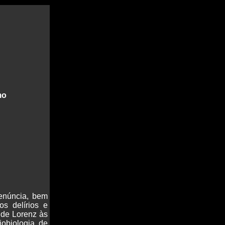
denúncia, bem
os delírios e
 de Lorenz às
iobiologia de