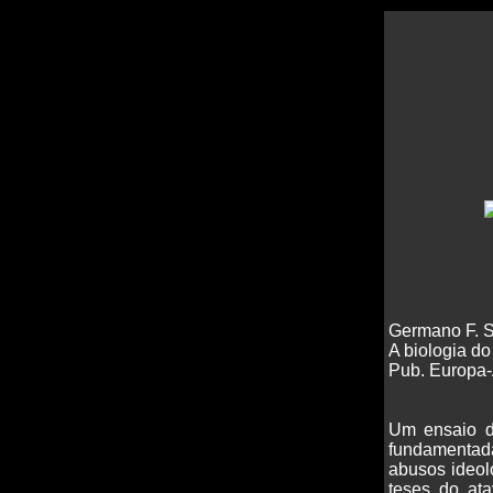
Germano F. 
A biologia d
Pub. Europa-
Um ensaio de
fundamentada
abusos ideol
teses do ata