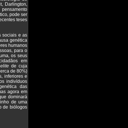
, Darlington,
e pensamento
ico, pode ser
ecentes teses
 sociais e as
ausa genética
 seres humanos
essoas, para o
 uma, os seus
 cidadãos em
a
elite
de cuja
cerca de 80%)
 inferiores e
os indivíduos
genética das
mas agora em
 que dominará
aminho de uma
o de biólogos