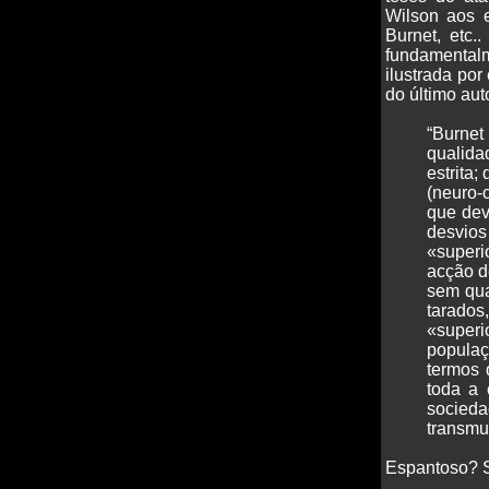
Wilson aos e
Burnet, etc
fundamentalm
ilustrada po
do último au
“Burnet
qualida
estrita
(neuro-c
que dev
desvio
«superi
acção d
sem qua
tarados
«superi
populaç
termos 
toda a 
socieda
transmu
Espantoso? 