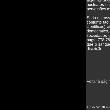
algumas suci
nucleares em
perversões me
Seria outros
conjunto tão 
científicos)
democrático,
sociedades c
págs. 778-78
que o sangue
discrição.
Voltar à pági
an
© 1997-2010