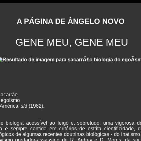
A PÁGINA DE ÂNGELO NOVO
GENE MEU, GENE MEU
Sacarrão
o egoísmo
América, s/d (1982).
 biologia acessível ao leigo e, sobretudo, uma vigorosa 
 e sempre contida em critérios de estrita cientificidade, d
ógicos de algumas recentes doutrinas biológicas - do inatismo
vismo predador-assassino de R. Ardrey e D. Morris; da soc