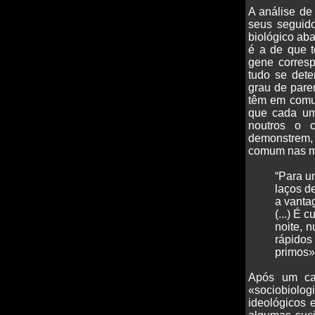
A análise de
seus seguido
biológico ab
é a de que 
gene corresp
tudo se det
grau de pare
têm em comum
que cada um
noutros o c
demonstrem, 
comum nas m
“Para u
laços d
a vanta
(...) É
noite, n
rápidos 
primos» 
Após um cap
«sociobiolo
ideológicos 