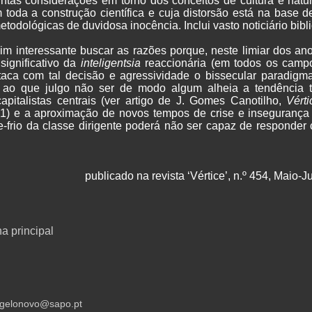
ntas considerações em torno dos conceitos de cultura e nat
 toda a construção científica e cuja distorsão está na base 
todológicas de duvidosa inocência. Inclui vasto noticiário bibli
sim interessante buscar as razões porque, neste limiar dos ano
significativo da
inteligentsia
reaccionária (em todos os campo
 ataca com tal decisão e agressividade o bissecular paradigma 
 ao que julgo não ser de modo algum alheia a tendência to
apitalistas centrais (ver artigo de J. Gomes Canotilho,
Vérti
1) e a aproximação de novos tempos de crise e insegurança
-frio da classe dirigente poderá não ser capaz de responder
publicado na revista ‘Vértice’, n.º 454, Maio-
na principal
gelonovo@sapo.pt