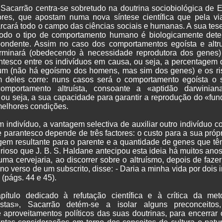
 Sacarrão centra-se sobretudo na doutrina sociobiológica de E
res, que apostam numa nova síntese científica que pela v
arcará todo o campo das ciências sociais e humanas. A sua tes
todo o tipo de comportamento humano é biologicamente dete
ondente. Assim no caso dos comportamentos egoísta e altr
erminará (obedecendo à necessidade reprodutora dos genes)
ntesco entre os indivíduos em causa, ou seja, a percentagem
 (não há egoísmo dos homens, mas sim dos genes) e os ris
 deles corre: nuns casos será o comportamento egoísta o s
omportamento altruísta, consoante a «aptidão darwinian
ou seja, a sua capacidade para garantir a reprodução do «fu
elhores condições.
m indivíduo, a vantagem selectiva de auxiliar outro indivíduo 
e parantesco depende de três factores: o custo para a sua próp
gem resultante para o parente e a quantidade de genes que 
 curioso que J. B. S. Haldane antecipou esta ideia há muitos a
uma cervejaria, ao discorrer sobre o altruísmo, depois de faze
no verso de um subscrito, disse: - Daria a minha vida por dois 
(págs. 44 e 45).
ítulo dedicado à refutação científica e à crítica da met
gistas», Sacarrão detém-se a isolar alguns preconceitos,
e aproveitamentos políticos das suas doutrinas, para encerrar