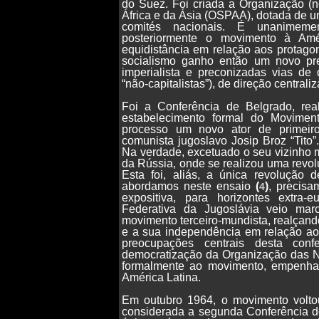
do Suez. Foi criada a Organização (n
África e da Ásia (OSPAA), dotada de u
comités nacionais. É unanimeme
posteriormente o movimento à Amé
equidistância em relação aos protagon
socialismo ganho então um novo pres
imperialista e preconizadas vias de
“não-capitalistas”), de direção centrali
Foi a Conferência de Belgrado, re
estabelecimento formal do Movimen
processo um novo ator de primeiro
comunista jugoslavo Josip Broz “Tito”
Na verdade, excetuado o seu vizinho m
da Rússia, onde se realizou uma revo
Esta foi, aliás, a única revolução 
abordamos neste ensaio
(
)
, precisa
4
expositiva, para horizontes extra
Federativa da Jugoslávia veio ma
movimento terceiro-mundista, realçando 
e a sua independência em relação aos
preocupações centrais desta con
democratização da Organização das N
formalmente ao movimento, empenha
América Latina.
Em outubro 1964, o movimento voltou
considerada a segunda Conferência d