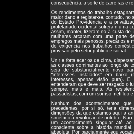
consequência, a sorte de carreiras e
Os rendimentos do trabalho estagna
maior dano a registar-se, contudo, no
do Estado Providência e a privatiza
proletariado ocidental sofreram uma 
assim, manter, fizeram-no à custa de
mulheres arcaram com uma parte desp
empregos mais penosos, precários e m
de exigência nos trabalhos domésti
provisão pelo setor público e social.
Unir e fortalecer os de cima, dispers
as classes dominantes ao longo de to
seja de substancialmente novo par
“interesses instalados” em baixo 
interesses, apenas visão pura). É
entenderam que deve ser rasgado o fut
sempre, mais e mais. As resistên
passadistas, com um sorriso melífluo e 
Nenhum dos acontecimentos que f
precedentes, por si só, teria dime
dimensões da que estamos aqui a anal
simétrico à revolução de outubro. Não 
um acontecimento singular até ao
consciente sobre a história mundia
absoluta. Por parcialmente equivocad