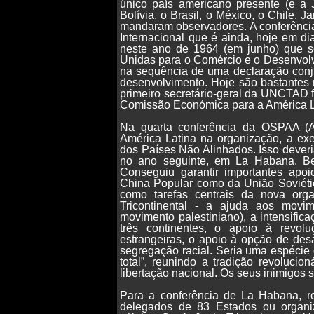
único país americano presente (e a 
Bolívia, o Brasil, o México, o Chile, 
mandaram observadores. A conferênci
Internacional que é ainda, hoje em d
neste ano de 1964 (em junho) que s
Unidas para o Comércio e o Desenvol
na sequência de uma declaração conju
desenvolvimento. Hoje são bastantes
primeiro secretário-geral da UNCTAD f
Comissão Económica para a América L
Na quarta conferência da OSPAA (Ac
América Latina na organização, a ex
dos Países Não Alinhados. Isso deveria 
no ano seguinte, em La Habana. Ben
Conseguiu garantir importantes apoio
China Popular como da União Soviéti
como tarefas centrais da nova or
Tricontinental - a ajuda aos movi
movimento palestiniano), a intensific
três continentes, o apoio à revol
estrangeiras, o apoio à opção de de
segregação racial. Seria uma espécie d
total”, reunindo a tradição revoluci
libertação nacional. Os seus inimigos 
Para a conferência de La Habana, r
delegados de 83 Estados ou organiza