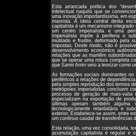
Esta arrancada política dos “dese
intelectual naquilo que se convenci
uma inovação importantíssima, em esp
marxista. A ideia central desta e
capitalista é um mecanismo integrado 
um centro imperialista e uma per
imperialista impõe à periferia o s
mutilado e frustre, deformado pela
impostas. Deste modo, não é possível
desenvolvimento económico autónom
relações que as mantêm subordinadas
que se operar uma rotura completa co
que Samir Amin veio a teorizar como 
As formações sociais dominantes no 
periféricos a relações de dependência,
pela simples reprodução dos termos de 
metrópoles imperialistas concluem c
processo de geração de mais-valia r
especializam na exportação de produt
últimas operam também alguma ind
tecnologicamente retardatária e sub
exterior. Estabelece-se assim, entre e
um contínuo caudal de transferências de
Esta relação, uma vez consolidada, to
acumulação capitalista é regular e 