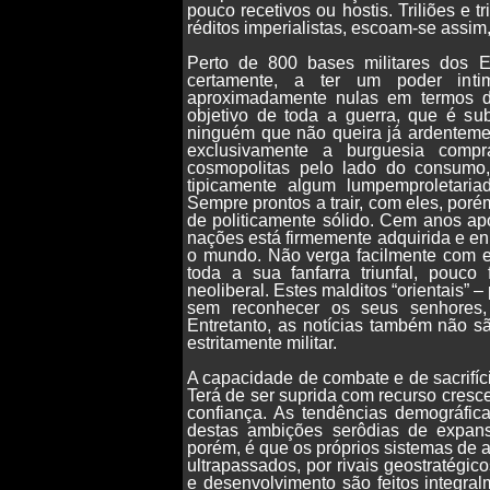
pouco recetivos ou hostis. Triliões e 
réditos imperialistas, escoam-se assi
Perto de 800 bases militares dos E
certamente, a ter um poder intim
aproximadamente nulas em termos d
objetivo de toda a guerra, que é s
ninguém que não queira já ardenteme
exclusivamente a burguesia compr
cosmopolitas pelo lado do consum
tipicamente algum lumpemproletaria
Sempre prontos a trair, com eles, por
de politicamente sólido. Cem anos a
nações está firmemente adquirida e en
o mundo. Não verga facilmente com ex
toda a sua fanfarra triunfal, pouc
neoliberal. Estes malditos “orientais” 
sem reconhecer os seus senhores,
Entretanto, as notícias também não s
estritamente militar.
A capacidade de combate e de sacrifíc
Terá de ser suprida com recurso cresc
confiança. As tendências demográfic
destas ambições serôdias de expansi
porém, é que os próprios sistemas de 
ultrapassados, por rivais geostratégi
e desenvolvimento são feitos integralm