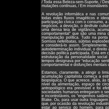
/ Toda essa Beleza-sem-Suporte, / Des
mutações contínuas, / Em insondáveis d
A revolução informática e nas comun
todas estes fluxos imagéticos e ideo
participação cívica com o consumo, a
negócios, a devoção, o desfrute cultu
uma densa teia de vigilância, acum
comportamental” que são uma mina de
manipulação política. Tudo na ponta
Sorrisos nefelibatas, súbitas explosõe
e considerá-lo assim. Simplesmente
autodeterminação individual, o direito
decisão política participada. Está em 
estruturação da personalidade social
tempos designava por “educação senti
comportamental e disfunções mentais d
Estamos, claramente, a atingir o lim
acumulação capitalista começa a estr
biopsíquica. O que acresce, aliás, às 
nível da alimentação, espaço de circu
antropológico era previsível e foi e
sociedades humanas entregaram o seu 
e incontroláveis, os “engenhos satân
Blake. Ou, para usar outra linguagem
que, por ocasião da revolução indust
estar ao serviço do homem, para p