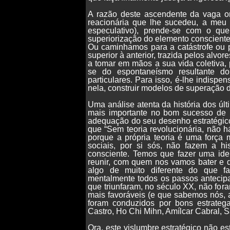
A razão deste ascendente da vaga or
reacionária que lhe sucedeu, a meu v
especulativo), prende-se com o qu
superiorização do elemento conscient
Ou caminhamos para a catástrofe ou p
superior à anterior, trazida pelos al
a tomar em mãos a sua vida coletiva, 
se do espontaneísmo resultante do
particulares. Para isso, é-lhe indispen
nela, construir modelos de superação 
Uma análise atenta da história dos últ
mais importante no bom sucesso de 
adequação do seu desenho estratégi
que “Sem teoria revolucionária, não h
porque a própria teoria é uma força m
sociais, por si sós, não fazem a hi
consciente. Temos que fazer uma ide
reunir, com quem nos vamos bater e q
algo de muito diferente do que faz
mentalmente todos os passos antecipa
que triunfaram, no século XX, não for
mais favoráveis (e que sabemos nós, 
foram conduzidos por bons estrateg
Castro, Ho Chi Mihn, Amílcar Cabral,
Ora, este vislumbre estratégico não es