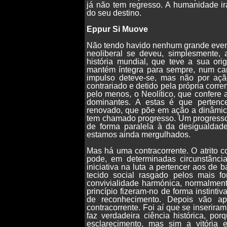
já não tem regresso. A humanidade i
do seu destino.
Eppur Si Muove
Não tendo havido nenhum grande event
neoliberal se deveu, simplesmente,
história mundial, que teve a sua or
mantém íntegra para sempre, num camp
impulso deteve-se, mas não por açã
contrariado e detido pela própria corr
pelo menos, o Neolítico, que confere a
dominantes. A estas é que pertenc
renovado, que põe em ação a dinâmica
tem chamado progresso. Um progress
de forma paralela à da desigualdade
estamos ainda mergulhados.
Mas há uma contracorrente. O atrito 
pode, em determinadas circunstâncias
iniciativa na luta a pertencer aos de b
tecido social rasgado pelos mais fo
convivialidade harmónica, normalmen
princípio fizeram-no de forma instinti
de reconhecimento. Depois vão apr
contracorrente. Foi aí que se inserir
faz verdadeira ciência histórica, po
esclarecimento, mas sim a vitória