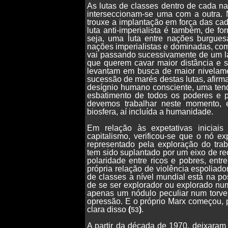
As lutas de classes dentro de cada na
interseccionam-se uma com a outra. 
trouxe a implantação em força das ca
luta anti-imperialista é também, de f
seja, uma luta entre nações burguesa
nações imperialistas e dominadas, como 
vai passando sucessivamente de um la
que querem cavar maior distância e s
levantam em busca de maior nivelamen
sucessão de marés destas lutas, afirm
desígnio humano consciente, uma tend
esbatimento de todos os poderes e p
devemos trabalhar neste momento, 
biosfera, aí incluída a humanidade.
Em relação às expetativas iniciai
capitalismo, verificou-se que o nó e
representado pela exploração do traba
tem sido suplantado por um eixo de rec
polaridade entre ricos e pobres, ent
própria relação de violência espoliador
de classes a nível mundial está na po
de se ser explorador ou explorado num
apenas um nódulo peculiar num torve
opressão. E o próprio Marx começou, p
clara disso
(
)
.
53
A partir da década de 1970, deixaram 