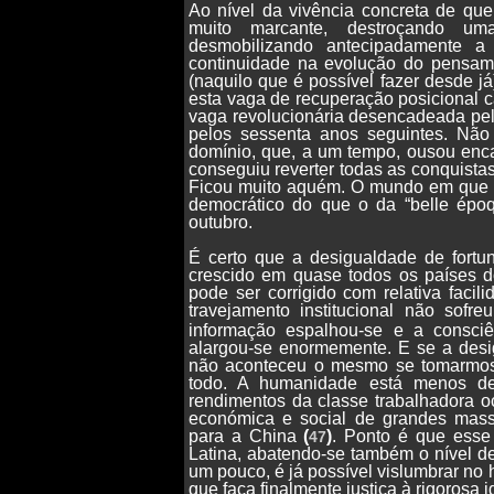
Ao nível da vivência concreta de que
muito marcante, destroçando uma
desmobilizando antecipadamente 
continuidade na evolução do pensamen
(naquilo que é possível fazer desde j
esta vaga de recuperação posicional ca
vaga revolucionária desencadeada pel
pelos sessenta anos seguintes. Nã
domínio, que, a um tempo, ousou enca
conseguiu reverter todas as conquista
Ficou muito aquém. O mundo em que vi
democrático do que o da “belle époq
outubro.
É certo que a desigualdade de fortun
crescido em quase todos os países d
pode ser corrigido com relativa faci
travejamento institucional não sofre
informação espalhou-se e a consciê
alargou-se enormemente. E se a desi
não aconteceu o mesmo se tomarmos
todo. A humanidade está menos des
rendimentos da classe trabalhadora 
económica e social de grandes mass
para a China
(
)
. Ponto é que esse
47
Latina, abatendo-se também o nível d
um pouco, é já possível vislumbrar no
que faça finalmente justiça à rigorosa