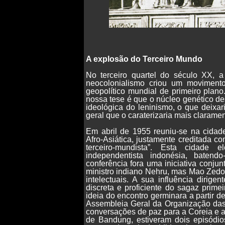
A explosão do Terceiro Mundo
No terceiro quartel do século XX, a
neocolonialismo criou um movimento
geopolítico mundial de primeiro plan
nossa tese é que o núcleo genético de
ideológica do leninismo, o que deixa
geral que o caraterizaria mais claram
Em abril de 1955 reuniu-se na cidad
Afro-Asiática, justamente creditada 
terceiro-mundista”. Esta cidade
independentista indonésia, batend
conferência fora uma iniciativa conju
ministro indiano Nehru, mas Mao Zed
intelectuais. A sua influência dirig
discreta e proficiente do sagaz prime
ideia do encontro germinara a partir d
Assembleia Geral da Organização das
conversações de paz para a Coreia e 
de Bandung, estiveram dois episódio