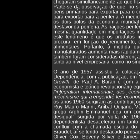
chegaram simultaneamente ao que fica
Parte-se da observação de que, no si
bens primários para exportar para o 
para exportar para a periferia. À medid
os dois polos da economia mundia
desfavor da periferia. As nações perifé
mesma quantidade em importações ind
este fenómeno é que os produtos m
procura, em função do rendimento, 
alimentares. Portanto, à medida 
manufaturados aumenta mais rapidamen
também foram consideradas diferenças
tanto ao nível empresarial como no sind
O ano de 1957 assistiu à colocaç
Dependência, com a publicação, em 
Growth,
de Paul A. Baran e com a d
economista e teórico revolucionário eg
l'intégration internationale des éc
mécanisme qui a engendré les écono
os anos 1960 surgiram as contribuiçõ
Ruy Mauro Marini, Aníbal Quijano, V
grego Arghiri Emmanuel deu um cont
desigual” surgida por volta de 1
dependentista desacelerou um tanto
confluir com a chamada escola do
Braudel, aí se tendo destacado pensad
Oliver Cox, Beverly Silver e James 