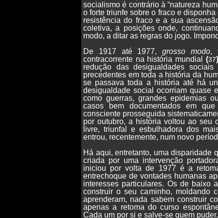
socialismo é contrário à “natureza hum
o forte triunfe sobre o fraco e disponh
resistência do fraco e a sua ascensã
coletiva, a posições onde, continuan
modo, a ditar as regras do jogo. Impon
De 1917 até 1977,
grosso modo
,
contracorrente na história mundial
(
37
redução das desigualdades sociais
precedentes em toda a história da hu
se passava toda a história até há un
desigualdade social ocorriam quase e
como guerras, grandes epidemias o
casos bem documentados em que is
consciente prosseguida sistematicame
por outubro, a história voltou ao seu
livre, triunfal e esbulhadora dos ma
entrou, recentemente, num novo períod
Há aqui, entretanto, uma disparidade q
criada por uma intervenção portado
iniciou por volta de 1977 é a retom
entrechoque de vontades humanas ap
interesses particulares. Os de baix
construir o seu caminho, moldando 
aprenderam, nada sabem construir co
apenas a retoma do curso espontâneo 
Cada um por si e salve-se quem puder.