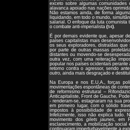
exceto sobre algumas comunidades 
alavanca apoiado nas nações oprimidas
Não estamos ainda, de forma algum
liquidando, em todo o mundo, simultân
salarial. O enfoque da luta comunista 
o combate anti-imperialista
(
)
.
54
É por demais evidente que, apesar de
países capitalistas mais desenvolvid
os seus exploradores, distraídas qu
por parte de outras massas proletári
distantes ou movendo-se desesperada
outra vez, com uma reiteração imposs
popular nos países ocidentais perante 
retorno contra o agressor, sendo ante
outro,
ainda mais desgraçado e destitu
Na Europa e nos E.U.A., forças polí
movimentações espontâneas de contes
de reformismo estrutural – Rifondazi
Anticapitaliste, Front de Gauche, Pod
- renderam-se, estagnaram na sua pro
em primeiro lugar, com o sólido trav
impostos à possibilidade de expr
Infelizmente, isso não explica tudo.
movimento dos
gilets jaunes
, em F
esclarecimento, a mobilização social e
continuaram imperturbavelmente a expr