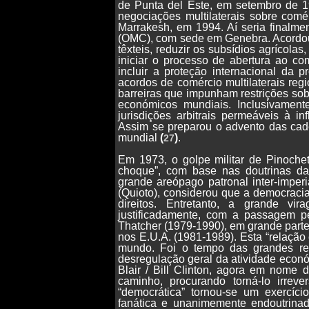
de Punta del Este, em setembro de 
negociações multilaterais sobre comé
Marrakesh, em 1994. Aí seria finalme
(OMC), com sede em Genebra. Acordou-
têxteis, reduzir os subsídios agrícolas
iniciar o processo de abertura ao co
incluir a proteção internacional da p
acordos de comércio multilaterais reg
barreiras que impunham restrições so
económicos mundiais. Inclusivamen
jurisdições arbitrais permeáveis à i
Assim se preparou o advento das cadei
mundial
(
)
.
27
Em 1973, o golpe militar de Pinochet
choque”, com base nas doutrinas 
grande areópago patronal inter-imperi
(Quioto), considerou que a democraci
direitos. Entretanto, a grande vi
justificadamente, com a passagem pel
Thatcher (1979-1990), em grande part
nos E.U.A. (1981-1989). Esta “relação
mundo. Foi o tempo das grandes re
desregulação geral da atividade econó
Blair / Bill Clinton, agora em nome 
caminho, procurando torná-lo irrevers
“democrática” tornou-se um exercíci
fanática e unanimemente endoutrina