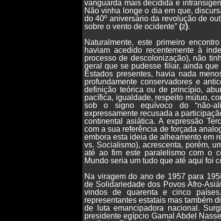
vanguarda mais decidida e intransigen
Não vinha longe o dia em que, discu
do 40º aniversário da revolução de out
sobre o vento de ocidente”
(
)
.
2
Naturalmente, este primeiro encontr
haviam acedido recentemente à inde
processo de descolonização), não tin
geral que se pudesse filiar, ainda que
Estados presentes, havia nada meno
profundamente conservadores e antic
definição teórica ou de princípio, a
pacífica, igualdade, respeito mútuo, co
sob o signo equívoco do “não-ali
expressamente recusada a participaçã
continental asiática. A expressão Te
com a sua referência de forçada analo
embora esta ideia de alheamento em r
vs. Socialismo), acrescenta, porém, u
até ao fim este paralelismo com o cé
Mundo seria um tudo que até aqui foi 
Na viragem do ano de 1957 para 1958
de Solidariedade dos Povos Afro-Asiát
vindos de quarenta e cinco países
representantes estatais mas também d
de luta emancipadora nacional. Surgi
presidente egípcio Gamal Abdel Nasser