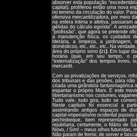
absorver esta população “excedentári
capital), proliferou então uma nova es
no terreno da circulação do valor. Par
ofensiva mercantilizadora, por meio 
na esfera íntima e afetiva, passaram a 
gélidas do cálculo egoísta”. A amizad
“profissão”, que agora se pretende ofic
a manutenção física, os cuidados de 
literária, a limpeza, a jardinagem,
domésticos, etc., etc., etc.. Na verdad
área do próprio sono
(
)
. Em lugar da
31
horária (que, em seu tempo, o pr
“externalização” dos tempos livres,
mercantil.
Com as privatizações de serviços, inf
dos tribunais e das prisões, para não f
criada uma girândola fantasmagórica i
espantar o próprio Marx. E este mov
libertarianismo nos costumes, vagamen
Tudo vale, tudo gira, tudo se comerc
Neste capítulo foi essencial a part
assimilando antigos espaços de dis
capital-imperialismo ocidental passou 
pechisbeque, bem representado pe
rejubilaria, certamente, o Mário de 
Novo, / Sim! – meus olhos futuristas, m
Não param de fremir, de sorver e faisca