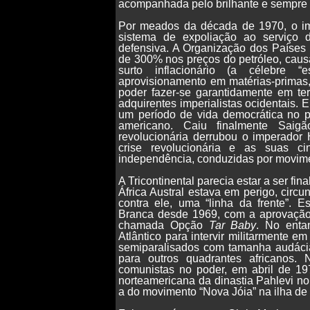
acompanhada pelo brilhante e sempre 
Por meados da década de 1970, o im
sistema de expoliação ao serviço 
defensiva. A Organização dos Países
de 300% nos preços do petróleo, ca
surto inflacionário (a célebre “
aprovisionamento em matérias-primas,
poder fazer-se garantidamente em te
adquirentes imperialistas ocidentais. 
um período de vida democrática no pa
americano. Caiu finalmente Saigã
revolucionária derrubou o imperador 
crise revolucionária e as suas c
independência, conduzidas por movimen
A Tricontinental parecia estar a ser fi
África Austral estava em perigo, circu
contra ele, uma “linha da frente”. 
Branca desde 1969, com a aprovação
chamada Opção
Tar Baby
. No enta
Atlântico para intervir militarmente 
semiparalisados com tamanha audácia.
para outros quadrantes africanos.
comunistas no poder, em abril de 19
norteamericana da dinastia Pahlevi no
a do movimento “Nova Jóia” na ilha de