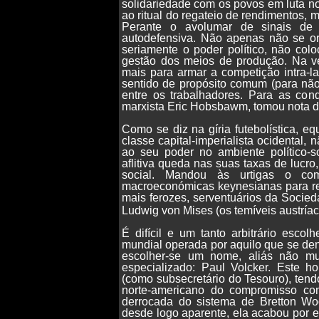
solidariedade com os povos em luta n
ao ritual do regateio de rendimentos, 
Perante o avolumar de sinais de c
autodefensiva. Não apenas não se or
seriamente o poder político, não col
gestão dos meios de produção. Na ver
mais para armar a competição intra-la
sentido de propósito comum (para não
entre os trabalhadores. Para as cond
marxista Eric Hobsbawm, tomou nota d
Como se diz na gíria futebolística, e
classe capital-imperialista ocidental
ao seu poder no ambiente político-so
aflitiva queda nas suas taxas de lucro
social. Mandou às urtigas o com
macroeconómicas keynesianas para reab
mais ferozes, serventuários da Socied
Ludwig von Mises (os temíveis austríac
É difícil e um tanto arbitrário esco
mundial operada por aquilo que se de
escolher-se um nome, aliás não mu
especializado: Paul Volcker. Este 
(como subsecretário do Tesouro), tend
norte-americano do compromisso com
derrocada do sistema de Bretton W
desde logo aparente, ela acabou por e