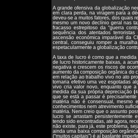
A grande ofensiva da globalização neo
em clara perda, na viragem para a dé
deveu-se a muitos fatores, dos quais 
mesmo um novo declínio geral nas tax
fracasso estrepitoso da “guerra con
sequência dos atentados terrorist
ascensão económica imparável da C
central, conseguiu romper a muralha
espetacularmente a globalização contr
A taxa de lucro é como que a medida 
de lucro historicamente baixas, a ac
negativa e crescem os riscos de ocor
aumento da composição orgânica do ca
em relação ao trabalho vivo no ato pro
tornaria efetivo uma vez esgotadas al
vivo cria valor novo, enquanto que a 
medida da sua própria depreciação
(
4
que se está a passar é precisamente 
matéria não é consensual, mesmo en
conhecimentos nem atrevimento sufici
matéria. Nem creio que o assunto poss
lucro se arrastam persistentemente 
tendo sido encontradas, até agora, rec
não existe, para já, este problema, sej
ainda uma baixa composição orgânica,
(“muitos capitais”) é aí bastante imperf