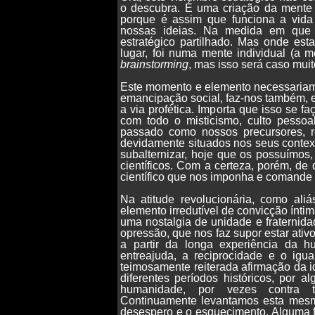
o descubra. É uma criação da mente
porque é assim que funciona a vida 
nossas ideias. Na medida em que 
estratégico partilhado. Mas onde est
lugar, foi numa mente individual (a 
brainstorming
, mas isso será caso muito
Este momento e elemento necessariame
emancipação social, faz-nos também, e
a via profética. Importa que isso se 
com todo o misticismo, culto pessoa
passado como nossos precursores, re
devidamente situados nos seus context
subalternizar, hoje que os possuímos
científicos. Com a certeza, porém, d
científico que nos imponha e comande l
Na atitude revolucionária, como ali
elemento irredutível de convicção ínti
uma nostalgia de unidade e fraternidad
opressão, que nos faz supor estar ativo
a partir da longa experiência da
entreajuda, a reciprocidade e o igua
teimosamente reiterada afirmação da i
diferentes períodos históricos, por a
humanidade, por vezes contra t
Continuamente levantamos esta mesma
desespero e o esquecimento. Alguma fo