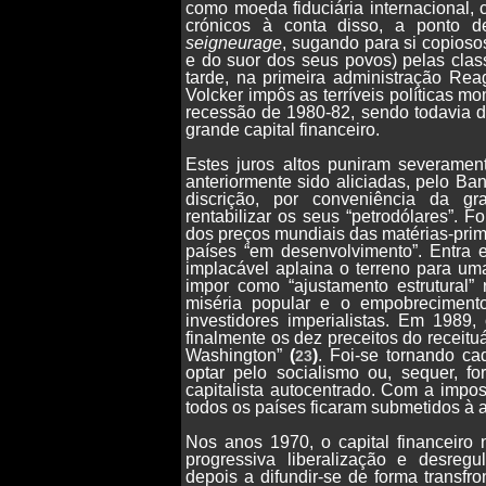
como moeda fiduciária internacional,
crónicos à conta disso, a ponto d
seigneurage
, sugando para si copiosos
e do suor dos seus povos) pelas cla
tarde, na primeira administração Re
Volcker impôs as terríveis políticas mo
recessão de 1980-82, sendo todavia d
grande capital financeiro.
Estes juros altos puniram severame
anteriormente sido aliciadas, pelo Ba
discrição, por conveniência da g
rentabilizar os seus “petrodólares”.
dos preços mundiais das matérias-prim
países “em desenvolvimento”. Entra e
implacável aplaina o terreno para um
impor como “ajustamento estrutural
miséria popular e o empobrecimento
investidores imperialistas. Em 1989,
finalmente os dez preceitos do recei
Washington”
(
)
. Foi-se tornando ca
23
optar pelo socialismo ou, sequer, fo
capitalista autocentrado. Com a imposi
todos os países ficaram submetidos à a
Nos anos 1970, o capital financeiro
progressiva liberalização e desregu
depois a difundir-se de forma transfro