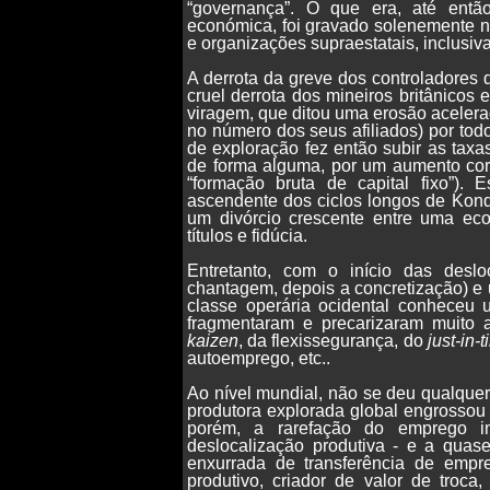
“governança”. O que era, até então
económica, foi gravado solenemente no
e organizações supraestatais, inclusiva
A derrota da greve dos controladores 
cruel derrota dos mineiros britânicos
viragem, que ditou uma erosão acelera
no número dos seus afiliados) por to
de exploração fez então subir as tax
de forma alguma, por um aumento corr
“formação bruta de capital fixo”)
ascendente dos ciclos longos de Kond
um divórcio crescente entre uma eco
títulos e fidúcia.
Entretanto, com o início das desl
chantagem, depois a concretização) e 
classe operária ocidental conheceu 
fragmentaram e precarizaram muito
kaizen
, da flexissegurança, do
just-in-
autoemprego, etc..
Ao nível mundial, não se deu qualquer 
produtora explorada global engrossou 
porém, a rarefação do emprego in
deslocalização produtiva - e a qua
enxurrada de transferência de empr
produtivo, criador de valor de troc