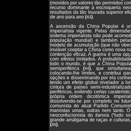
(movidos por valores tão perimidos com
recurso dominante à escroqueria neol
resultados da tão louvada superior efi
de ano para ano
(
)
.
43
A ascensão da China Popular é um
imperialista vigente. Pelas dimensõ
sistema imperialista não pode acomod
população mundial) e também pelas 
modelo de acumulação (que não obedec
inviável cooptar a China como nova n
contenção eficaz. A guerra é uma opç
com efeitos limitados. A probabilida
todo o mundo, é que a China Popula
semiperiférica
(
)
, que simultanea
44
colocando-lhe limites, e contribui par
opções e disseminando por ela conhec
tendo um efeito global nivelador a l
cintura de países semi-industrializa
periféricos, exibindo certas caraterís
própria ordem dicotómica imperia
dissolvendo-se por completo no futu
comunista do atual Partido Comunist
marxistas umas, outras nem tanto. O
neoconfucionista do
tianxia
(“tudo so
grande amálgama de raças e culturas,
(
)
.
45