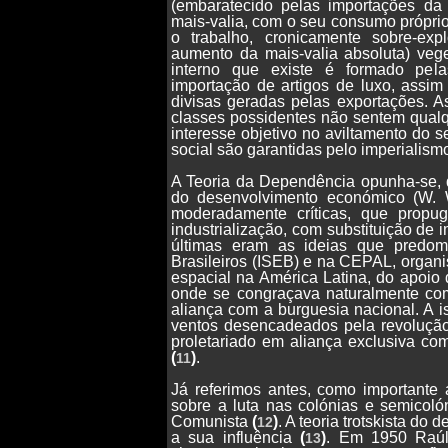
(embaratecido pelas importações da p
mais-valia, com o seu consumo próprio 
o trabalho, cronicamente sobre-exp
aumento da mais-valia absoluta) vege
interno que existe é formado pel
importação de artigos de luxo, assi
divisas geradas pelas exportações. A
classes possidentes não sentem qual
interesse objetivo no aviltamento do 
social são garantidas pelo imperialism
A Teoria da Dependência opunha-se, q
do desenvolvimento económico (W. W
moderadamente críticas, que propu
industrialização, com substituição de
últimas eram as ideias que predom
Brasileiros (ISEB) e na CEPAL, organ
espacial na América Latina, do apoio
onde se congraçava naturalmente com 
aliança com a burguesia nacional. A i
ventos desencadeados pela revolução
proletariado em aliança exclusiva co
(
)
.
11
Já referimos antes, como importante
sobre a luta nas colónias e semicoló
Comunista
(
)
. A teoria trotskista d
12
a sua influência
(
)
. Em 1950 Raúl
13