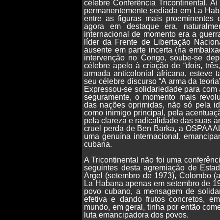
célebre Conferência Tricontinental. A
permanentemente sediada em La Ha
entre as figuras mais proeminentes 
agora em destaque era, naturalme
internacional de momento era a guerr
líder da Frente de Libertação Nacio
ausente em parte incerta (na embaix
intervenção no Congo, soube-se depo
célebre apelo à criação de “dois, trê
armada anticolonial africana, esteve 
seu célebre discurso “A arma da teoria
Expressou-se solidariedade para com a 
seguramente, o momento mais revoluc
das nações oprimidas, não só pela id
como inimigo principal, pela acentuaç
pela clareza e radicalidade das suas 
cruel perda de Ben Barka, a OSPAAAL/
uma genuína internacional, emancipa
cubana.
A Tricontinental não foi uma conferên
seguintes desta agremiação de Estad
Argel (setembro de 1973), Colombo (a
La Habana apenas em setembro de 1979
povo cubano, a mensagem de solidari
efetiva e dando frutos concretos, em
mundo, em geral, tinha por então come
luta emancipadora dos povos.