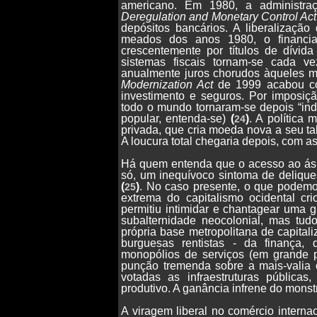
americano. Em 1980, a administra
Deregulation and Monetary Control Act
depósitos bancários. A liberalização
meados dos anos 1980, o financi
crescentemente por títulos de dívid
sistemas fiscais tornam-se cada 
anualmente juros chorudos àqueles 
Modernization Act
de 1999 acabou co
investimento e seguros. Por imposiç
todo o mundo tornaram-se depois “ind
popular, entenda-se)
(
)
. A política
24
privada, que cria moeda nova a seu tal
A loucura total chegaria depois, com a
Há quem entenda que o acesso ao áspi
só, um inequívoco sintoma de delique
(
)
. No caso presente, o que podemos,
25
extrema do capitalismo ocidental c
permitiu intimidar e chantagear uma 
subalternidade neocolonial, mas tud
própria base metropolitana de capital
burguesas rentistas - da finança, 
monopólios de serviços (em grande p
punção tremenda sobre a mais-valia c
votadas as infraestruturas pública
produtivo. A ganância infrene do monst
A viragem liberal no comércio internac