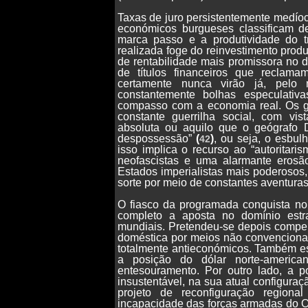
Taxas de juro persistentemente medío
económicos burgueses classificam de
marca passo e a produtividade do tr
realizada foge do reinvestimento prod
de rentabilidade mais promissora no d
de títulos financeiros que reclam
certamente nunca virão já, pelo
constantemente bolhas especulativ
compasso com a economia real. Os 
constante guerrilha social, com vis
absoluta ou aquilo que o geógrafo
despossessão”
(
)
, ou seja, o esbul
42
isso implica o recurso ao “autoritari
neofascistas e uma alarmante erosão
Estados imperialistas mais poderosos
sorte por meio de constantes aventuras 
O fiasco da programada conquista no
completo a aposta no domínio estr
mundiais. Pretendeu-se depois compe
doméstica por meios não convencionai
totalmente antieconómicos. Também es
a posição do dólar norte-americ
entesouramento. Por outro lado, a po
insustentável, na sua atual configuraç
projeto de reconfiguração regional
incapacidade das forças armadas do Oc