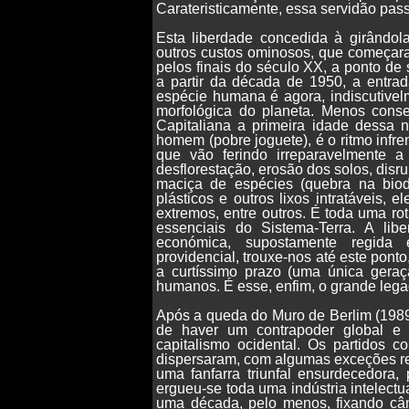
Carateristicamente, essa servidão pass
Esta liberdade concedida à girândol
outros custos ominosos, que começaram
pelos finais do século XX, a ponto de
a partir da década de 1950, a entra
espécie humana é agora, indiscutivel
morfológica do planeta. Menos consen
Capitaliana a primeira idade dessa
homem (pobre joguete), é o ritmo infr
que vão ferindo irreparavelmente a
desflorestação, erosão dos solos, disru
maciça de espécies (quebra na biodi
plásticos e outros lixos intratáveis,
extremos, entre outros. É toda uma ro
essenciais do Sistema-Terra. A liber
económica, supostamente regida
providencial, trouxe-nos até este ponto
a curtíssimo prazo (uma única geraçã
humanos. É esse, enfim, o grande legad
Após a queda do Muro de Berlim (1989
de haver um contrapoder global e u
capitalismo ocidental. Os partidos c
dispersaram, com algumas exceções re
uma fanfarra triunfal ensurdecedora
ergueu-se toda uma indústria intelect
uma década, pelo menos, fixando cân