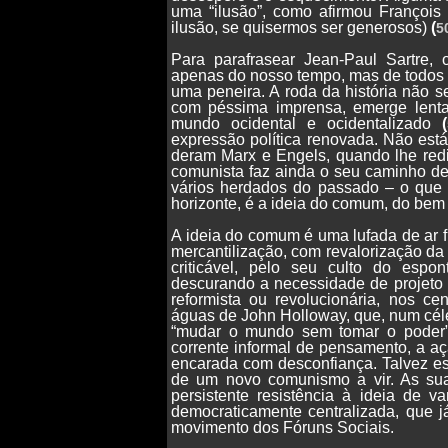
uma “ilusão”, como afirmou François 
ilusão, se quisermos ser generosos)
(
5
Para parafrasear Jean-Paul Sartre, 
apenas do nosso tempo, mas de todos 
uma peneira. A roda da história não 
com péssima imprensa, emerge lentam
mundo ocidental e ocidentalizado
(
expressão política renovada. Não está
deram Marx e Engels, quando lhe redi
comunista faz ainda o seu caminho de 
vários herdados do passado – o que 
horizonte, é a ideia do comum, do b
A ideia do comum é uma lufada de ar fr
mercantilização, com revalorização da
criticável, pelo seu culto do es
descurando a necessidade de projeto 
reformista ou revolucionária, nos c
águas de John Holloway, que, num cél
“mudar o mundo sem tomar o poder”.
corrente informal de pensamento, a a
encarada com desconfiança. Talvez es
de um novo comunismo a vir. As sua
persistente resistência à ideia de v
democraticamente centralizada, que já
movimento dos Fóruns Sociais.