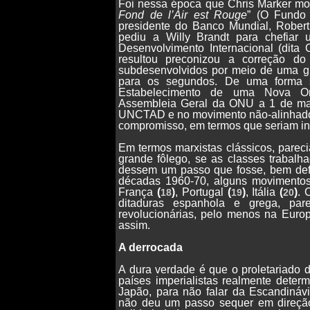
Foi nessa época que Chris Marker mont
Fond de l’Air est Rouge
” (O Fundo
presidente do Banco Mundial, Rober
pediu a Willy Brandt para chefia
Desenvolvimento Internacional (dita
resultou preconizou a correção d
subdesenvolvidos por meio de uma gig
para os segundos. De uma forma su
Estabelecimento de uma Nova Or
Assembleia Geral da ONU a 1 de ma
UNCTAD e no movimento não-alinhado. 
compromisso, em termos que seriam i
Em termos marxistas clássicos, pareci
grande fôlego, se as classes trabalh
dessem um passo que fosse, bem defi
décadas 1960-70, alguns movimentos
França
(
)
, Portugal
(
)
, Itália
(
)
. 
18
19
20
ditaduras espanhola e grega, par
revolucionárias, pelo menos na Euro
assim.
A derrocada
A dura verdade é que o proletariado 
países imperialistas realmente deter
Japão, para não falar da Escandinávia
não deu um passo sequer em direção