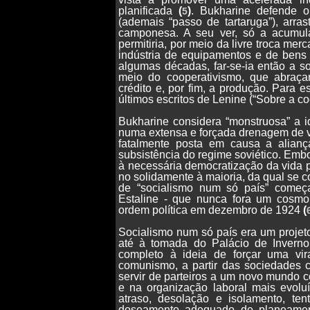
planificada
(
)
. Bukharine defende 
5
(ademais “passo de tartaruga”), arra
camponesa. A seu ver, só a acumul
permitiria, por meio da livre troca mer
indústria de equipamentos e de ben
algumas décadas, far-se-ia então a so
meio do cooperativismo, que abraç
crédito e, por fim, a produção. Para 
últimos escritos de Lenine (“Sobre a 
Bukharine considera “monstruosa” a i
numa extensa e forçada drenagem de va
fatalmente posta em causa a aliança
subsistência do regime soviético. Emb
à necessária democratização da vida p
no solidamente à maioria, da qual se c
de “socialismo num só país” começ
Estaline - que nunca fora um cosmo
ordem política em dezembro de 1924
(
Socialismo num só país era um projet
até à tomada do Palácio de Inverno
completo à ideia de forçar uma vir
comunismo, a partir das sociedades c
servir de parteiros a um novo mundo c
e na organização laboral mais evolu
atraso, desolação e isolamento, te
doseamento adequado de planeament