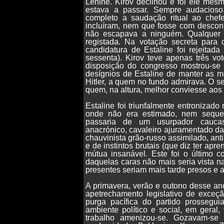
Lenine. Kirov declinou e foi ele mes
estava a passar. Sempre audacioso,
completo a saudação ritual ao chef
incluíram, nem que fosse com descon
não escapava a ninguém. Qualquer 
registada. Na votação secreta para o
candidatura de Estaline foi rejeitad
sessenta). Kirov teve apenas três vot
disposição do congresso mostrou-se s
desígnios de Estaline de manter as m
Hitler, a quem no fundo admirava. O s
quem, na altura, melhor conviesse aos
Estaline foi triunfalmente entronizad
onde não era estimado, nem sequer
passaria de um usurpador caucas
anacrónico, cavaleiro ajuramentado da
chauvinista grão-russo assimilado, anti
e de instintos brutais (que diz ter ap
mútua insanável. Este foi o último c
daquelas caras não mais seria vista n
presentes seriam mais tarde presos e a
A primavera, verão e outono desse ano
apetrechamento legislativo de exceçã
purga pacífica do partido prossegui
ambiente político e social, em geral
trabalho amenizou-se. Gozavam-se