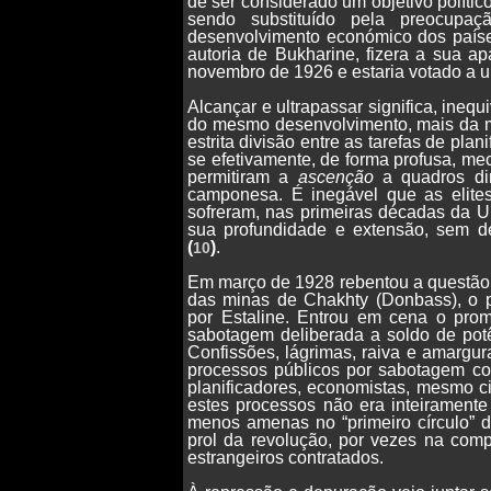
de ser considerado um objetivo polític
sendo substituído pela preocupaç
desenvolvimento económico dos países
autoria de Bukharine, fizera a sua a
novembro de 1926 e estaria votado a 
Alcançar e ultrapassar significa, ine
do mesmo desenvolvimento, mais da 
estrita divisão entre as tarefas de pl
se efetivamente, de forma profusa, m
permitiram a
ascenção
a quadros di
camponesa. É inegável que as elites
sofreram, nas primeiras décadas da U
sua profundidade e extensão, sem 
(
)
.
10
Em março de 1928 rebentou a questão 
das minas de Chakhty (Donbass), o p
por Estaline. Entrou em cena o prom
sabotagem deliberada a soldo de potê
Confissões, lágrimas, raiva e amargu
processos públicos por sabotagem cont
planificadores, economistas, mesmo c
estes processos não era inteiramente
menos amenas no “primeiro círculo” 
prol da revolução, por vezes na comp
estrangeiros contratados.