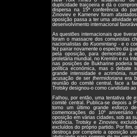
duplicidade traiçoeira e dá o compr
dispersa na 15ª conferência do pa
Zinoviev e Kamenev foram afastado
oposição passa a ter uma atividade e
desenvolvimento internacional favoráve
As questões internacionais que tivera
foram o massacre dos comunistas ch
nacionalistas do
Kuomintang
- e o cor
fez pairar novamente o espectro da gue
pela oposição, para demonstrar a e
proletária mundial, no Kremlin e na Int
nas posições de Bukharine poderia 
política económica, mas o debate s
grande intensidade e acrimónia, nu
acusação de ser
thermidoriana
era b
reunião do comité central, face a fa
Trotsky designou-o como candidato ao 
Falhou, por então, uma tentativa de 
comité central. Publica-se depois a
torno um último grande esforço d
comemorações do 10º aniversário 
oposição em várias cidades, sob as s
violência. Trotsky e Zinoviev, exclu
excluídos do próprio partido. Por fim,
destroça por completo a oposição uni
abdicando para sempre de ter uma opi