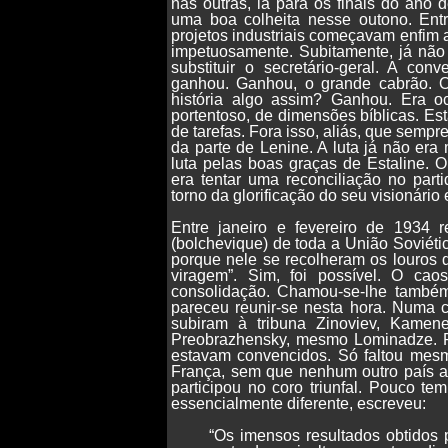
nas outras, lá para os finais do ano
uma boa colheita nesse outono. Entr
projetos industriais começavam enfim 
impetuosamente. Subitamente, já não 
substituir o secretário-geral. A con
ganhou. Ganhou, o grande cabrão. O
história algo assim? Ganhou. Era 
portentoso, de dimensões bíblicas. Est
de tarefas. Fora isso, aliás, que sempr
da parte de Lenine. A luta já não era
luta pelas boas graças de Estaline. 
era tentar uma reconciliação no par
torno da glorificação do seu visionário 
Entre janeiro e fevereiro de 1934 
(bolchevique) de toda a União Soviét
porque nele se recolheram os louros d
viragem”. Sim, foi possível. O ca
consolidação. Chamou-se-lhe também
pareceu reunir-se nesta hora. Numa c
subiram à tribuna Zinoviev, Kamene
Preobrazhensky, mesmo Lominadze. R
estavam convencidos. Só faltou mesmo
França, sem que nenhum outro país a
participou no coro triunfal. Pouco te
essencialmente diferente, escreveu:
“Os imensos resultados obtidos 