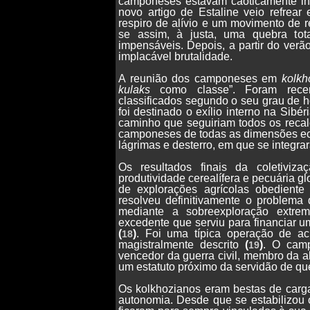
camponeses estavam caoticamente i
novo artigo de Estaline veio refrea
respiro de alívio e um movimento de 
se assim, à justa, uma quebra tot
impensáveis. Depois, a partir do ver
implacável brutalidade.
A reunião dos camponeses em
kolkh
kulaks
como classe”. Foram rece
classificados segundo o seu grau de ho
foi destinado o exílio interno na Sibér
caminho que seguiriam todos os recalc
camponeses de todas as dimensões eco
lágrimas e desterro, em que se integra
Os resultados finais da coletiviza
produtividade cerealífera e pecuária gl
de explorações agrícolas obediente 
resolveu definitivamente o problema 
mediante a sobreexploração extr
excedente que serviu para financiar u
(
)
. Foi uma típica operação de ac
18
magistralmente descrito
(
)
. O camp
19
vencedor da guerra civil, membro da al
um estatuto próximo da servidão de qu
Os kolkhozianos eram bestas de carg
autonomia. Desde que se estabilizou 