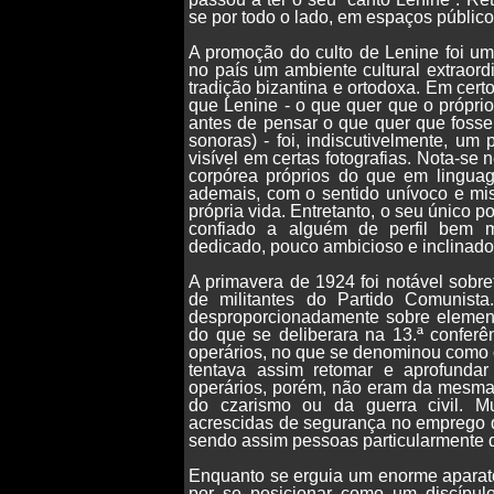
se por todo o lado, em espaços público
A promoção do culto de Lenine foi um
no país um ambiente cultural extraor
tradição bizantina e ortodoxa. Em cert
que Lenine - o que quer que o própri
antes de pensar o que quer que fosse,
sonoras) - foi, indiscutivelmente, u
visível em certas fotografias. Nota-se 
corpórea próprios do que em lingua
ademais, com o sentido unívoco e mis
própria vida. Entretanto, o seu único po
confiado a alguém de perfil bem m
dedicado, pouco ambicioso e inclinad
A primavera de 1924 foi notável sobr
de militantes do Partido Comunist
desproporcionadamente sobre element
do que se deliberara na 13.ª conferê
operários, no que se denominou como o
tentava assim retomar e aprofundar
operários, porém, não eram da mesma
do czarismo ou da guerra civil. Mu
acrescidas de segurança no emprego 
sendo assim pessoas particularmente 
Enquanto se erguia um enorme aparato 
por se posicionar como um discípulo