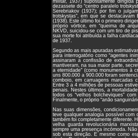
militar, 1937) supostamente dirigida
dezassete do “centro paralelo trotskys
Serebriakov (1937); por fim o julgam
trotskystas”, em que se destacavam 
(1938). Este último foi o primeiro dirig
próprio vórtice, em “queima de arqui
NKVD, suicidou-se com um tiro de pis
sua morte foi atribuída a falha cardíac
de 1937.
Segundo as mais apuradas estimativas,
para interrogatório como “agentes in
assinaram a confissão de extraordin
mantiveram, na sua maior parte, secre
a eternidade” (como monumentos à cru
uns 800.000 a 900.000 foram sentenci
comboio, em carruagens marcadas co
Entre 3 a 4 milhões de pessoas estiv
penais. Nestes últimos, a mortalidade
todos os “velhos bolcheviques” com 
Finalmente, o próprio “anão sanguinár
Nas suas dimensões, condicionamento 
teve qualquer analogia possível com 
também foi completamente diferente. H
velha guarda revolucionária marxista
sempre uma presença incómoda. Não es
sob esta direção. E mesmo como esp