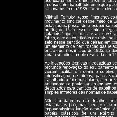
acentuadamente, entre 1928 e 1937. 
imenso entre trabalhadores, o que passo
racionamento em 1935. Foram extensam
Mikhail Tomsky (esse “menchevico-t
movimento sindical desde maio de 19
estatizados, passando a ocupar-se so
produção. Para esse efeito, chega
salariais “injustificados” e a excess
fabris, com as condições de trabalho 
zelo nesse sentido que caíram em com
um elemento de perturbação das relaçõ
então que, nos inícios de 1935, se dec
viria a ser oficialmente resolvida em 1
As inovações técnicas introduzidas p
profunda renovação do equipamento i
vieram facilitar um domínio coletiv
intensificação de ritmos, parceliza
trabalhadora foi emasculada, aterror
animadores e participantes em atos e
deportados para campos de trabalhos
simples infratores das normas de traba
Não abordaremos em detalhe, nest
estalinianos
(
)
, mas merece uma re
21
importantíssima função económica. A
papéis clássicos de um exército 