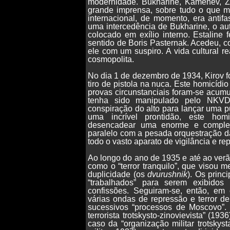
modernidade. Bukharine, Kamenev, Z
grande imprensa, sobre tudo o que mui
internacional, de momento, era antif
uma intercedência de Bukharine, o aut
colocado em exílio interno. Estaline
sentido de Boris Pasternak. Acedeu, c
ele com um suspiro. A vida cultural 
cosmopolita.
No dia 1 de dezembro de 1934, Kirov 
tiro de pistola na nuca. Este homicídi
provas circunstanciais foram-se acum
tenha sido manipulado pelo NKVD
conspiração do alto para lançar uma p
uma incrível prontidão, este homi
desencadear uma enorme e complex
paralelo com a pesada orquestração d
todo o vasto aparato de vigilância e re
Ao longo do ano de 1935 e até ao verã
como o “terror tranquilo”, que visou
duplicidade (os
dvurushnik
). Os princ
“trabalhados” para serem exibidos
confissões. Seguiram-se, então, em 
várias ondas de repressão e terror d
sucessivos “processos de Moscovo”. 
terrorista trotskysto-zinovievista” (1
caso da “organização militar trotskyst