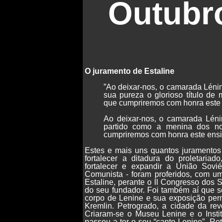
Outubro
O juramento de Estaline
”Ao deixar-nos, o camarada Lénin
sua pureza o glorioso título de
que cumpriremos com honra este e
Ao deixar-nos, o camarada Léni
partido como a menina dos no
cumpriremos com honra este ensin
Estes e mais uns quantos juramentos 
fortalecer a ditadura do proletariad
fortalecer e expandir a União Soviét
Comunista - foram proferidos, com um 
Estaline, perante o II Congresso dos 
do seu fundador. Foi também aí que 
corpo de Lenine e sua exposição per
Kremlin. Petrogrado, a cidade da re
Criaram-se o Museu Lenine e o Institu
passou a ter o seu “canto Lenine”. Re