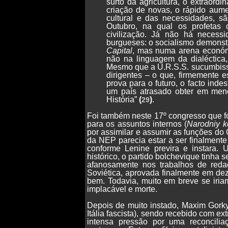
surto da agricultura, o extraordi
criação de novas, o rápido aume
cultural e das necessidades, s
Outubro, na qual os profetas
civilização. Já não há necess
burgueses: o socialismo demonstr
Capital
, mas numa arena económic
não na linguagem da dialéctica,
Mesmo que a U.R.S.S. sucumbisse
dirigentes – o que, firmemente 
prova para o futuro, o facto indes
um país atrasado obter em men
História”
(
)
.
29
Foi também neste 17º congresso que fo
para os assuntos internos (
Narodniy k
por assimilar e assumir as funções do
da NEP parecia estar a ser finalment
conforme Lenine previra e instara.
histórico, o partido bolchevique tinha
afanosamente nos trabalhos de reda
Soviética, aprovada finalmente em d
bem. Todavia, muito em breve se iria
implacável e morte.
Depois de muito instado, Maxim Gorky 
Itália fascista), sendo recebido com 
intensa pressão por uma reconcilia