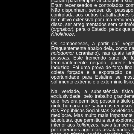
ficaram para sempre vinculados à sua
Eram recenseados e controlados como
Não dispunham, sequer, do “passapor
controlada aos outros trabalhadores
no cultivo extensivo por uma remuner
disso, ser arregimentados sem cerimóni
(
orgnabor
), para o Estado, pelos quai
Kholkhoze
.
Os camponeses, a partir daí, veget
Frequentemente abaixo dela, como na
holodomor
ucraniano), nas quais ter
pessoas. Este tremendo surto de 
terminantemente negado, parece te
induzido. Foi uma prova de força final
coleta forçada e a exportação de 
oportunidade para Estaline se mos
sofrimento extremo e o extermínio fís
Na verdade, a subsistência físi
exclusividade, pelo trabalho grandem
que lhes era permitido possuir a títul
mole humana que saíram os recursos q
das Repúblicas Socialistas Soviéticas.
medíocre. Mas muito mais importante
absolutas, que permitiu a sua exploraç
inferior aos
kolkhozes
, havia também a
por operários agrícolas assalariados.