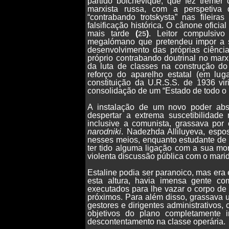
partido bolchevique, que fez treme
marxista russa, com a perspetiva
“contrabando trotskysta” nas fileir
falsificação histórica. O cânone oficia
mais tarde
(
)
. Leitor compulsivo
25
megalómano que pretendeu impor a su
desenvolvimento das próprias ciênci
próprio contrabando doutrinal no marx
da luta de classes na construção d
reforço do aparelho estatal (em lug
constituição da U.R.S.S. de 1936 vir
consolidação de um “Estado de todo o 
A instalação de um novo poder abso
despertar a extrema suscetibilidad
inclusive a comunista, grassava por 
narodniki
. Nadezhda Alliluyeva, espo
nesses meios, enquanto estudante de 
ter tido alguma ligação com a sua mor
violenta discussão pública com o mar
Estaline podia ser paranoico, mas era
esta altura, havia imensa gente co
executados para lhe vazar o corpo de
próximos. Para além disso, grassava 
gestores e dirigentes administrativos
objetivos do plano completamente ir
descontentamento na classe operária.