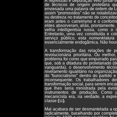
À repressão e depuração veio juntar
de técnicos de origem proletária q
enviesada uma palavra de ordem de Le
assim “promovidos” não se notabiliza
ou destreza no tratamento de conceitos
eram antes o carreirismo e o conform
elites absorveram, aliás, prontamente
velha
intelligentsia
russa, como o na
Entretanto, uma vez constituída e co
serviço público, esta
nomenklatura
p
essencialmente endogâmica. Não houv
A transformação das relações de p
revolucionária prioritária. Ou melho
problema foi como que empurrado para
que, sob a ditadura do proletariado (
vanguarda), o desenvolvimento técnic
nivelamento igualitário na organização 
do “burocratismo” dentro do partido 
inconsequente. Os trabalhadores d
transformação social, para serem enc
que lhes seria ministrada pela evo
instrumentos de produção. Como já
mecanicista era, na verdade, a expr
classe
(
)
.
11
Mal acabara de ser desmantelada a opo
radicalmente, baralhando por completo,