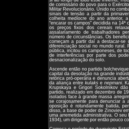
de comissário do povo para o Exércit
Militar Revolucionário. Unido no combat
sinais de tensão a partir da primav
colheita medíocre do ano anterior, 
“encarar os campos” decidida na 14ª c
os preços fixos dos cereais relax
assalariamento de trabalhadores pe
número de circunstâncias. Os benefic
começam a partir daí a destacar-se
diferenciação social no mundo rural.
pública, incitou os camponeses, de t
de interferências por parte dos pode
desnacionalização do solo.
Ascende então no partido bolchevique
capital da desolação na grande indús
retórica pró-operária e denuncia abe
da aliança entre
kulaks
e
nepmani
. K
Krupskaya e Grigori Sokolnikov dã
partido, realizado em dezembro de 1
isolados face à grande massa arregim
se corajosamente para denunciar a a
oposição é rotundamente batida, pe
disso, a base de poder de Zinoviev e
uma arremetida administrativa. O seu 
1934), um dirigente por então pouco c
Começa o período do duunvirato Estali