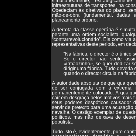
simultaneamente, estrategicament
infraestruturas de transportes, na con
Obedeciam às diretivas do plano, se
mão-de-obra (fundamental, dadas 
planeamento próprio.
A derrota da classe operária é simulta
perante uma ordem socialista, qualqu
“contrarrevolucionário”. Eis como via
representativas deste período, em dec
“Na fábrica, o director é o único
Se o director não sente assi
«irmãozinho», se quer dedicar-s
dirigir uma fábrica. Tudo deveria 
quando o director circula na fábri
A autoridade absoluta de que qualquer b
de ser conjugada com a extrema i
permanentemente colocado. A qualquer
cair em desgraça pelos motivos mais f
seus poderes despóticos causador de
servir de pretexto para uma acusação
navalha. O castigo exemplar de quadr
políticos, mas não deixava de de
populista.
Tudo isto é, evidentemente, puro capit