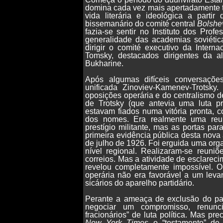
domina cada vez mais apertadamente to
vida literária e ideológica a parti
bissemanário do comité central
Bolshe
fazia-se sentir no Instituto dos Pro
generalidade das academias soviétic
dirigir o comité executivo da Intern
Tomsky, destacados dirigentes da al
Bukharine.
Após algumas difíceis conversações
unificada Zinoviev-Kamenev-Trotsky
oposições operária e do centralismo 
de Trotsky (que antevia uma luta pr
estavam fiados numa vitória pronta,
dos nomes. Era realmente uma reuni
prestígio militante, mas as portas pa
primeira evidência pública desta nova 
de julho de 1926. Foi erguida uma org
nível regional. Realizaram-se reuni
correios. Mas a atividade de esclareci
revelou completamente impossível. O 
operária não era favorável a um leva
sicários do aparelho partidário.
Perante a ameaça de exclusão do part
negociar um compromisso, renunc
fracionários” de luta política. Mas p
New York Times
o “testamento” de 