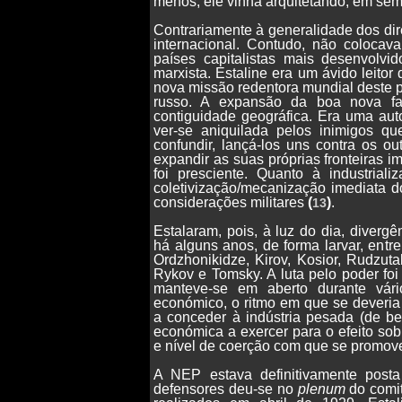
menos, ele vinha arquitetando, em semi-
Contrariamente à generalidade dos dire
internacional. Contudo, não colocav
países capitalistas mais desenvolvi
marxista. Estaline era um ávido leitor 
nova missão redentora mundial deste p
russo. A expansão da boa nova far
contiguidade geográfica. Era uma aut
ver-se aniquilada pelos inimigos q
confundir, lançá-los uns contra os o
expandir as suas próprias fronteiras i
foi presciente. Quanto à industrial
coletivização/mecanização imediata d
considerações militares
(
)
.
13
Estalaram, pois, à luz do dia, divergê
há alguns anos, de forma larvar, entre 
Ordzhonikidze, Kirov, Kosior, Rudzutak)
Rykov e Tomsky. A luta pelo poder foi
manteve-se em aberto durante vár
económico, o ritmo em que se deveria p
a conceder à indústria pesada (de b
económica a exercer para o efeito sob
e nível de coerção com que se promov
A NEP estava definitivamente posta
defensores deu-se no
plenum
do comit