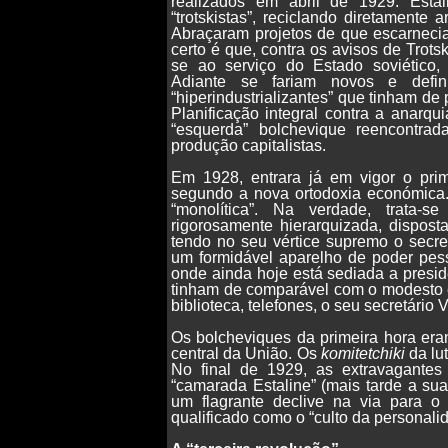
realizados em abril de 1929. Est
“trotskistas”, reciclando diretamente
Abraçaram projetos de que escarnec
certo é que, contra os avisos de Trotsk
se ao serviço do Estado soviético,
Adiante se fariam novos e defin
“hiperindustrializantes” que tinham de
Planificação integral contra a anarqu
“esquerda” bolchevique reencontrad
produção capitalistas.
Em 1928, entrara já em vigor o pri
segundo a nova ortodoxia económica.
“monolítica”. Na verdade, trata-
rigorosamente hierarquizada, dispos
tendo no seu vértice supremo o secret
um formidável aparelho de poder pess
onde ainda hoje está sediada a presi
tinham de comparável com o modesto e
biblioteca, telefones, o seu secretári
Os bolcheviques da primeira hora era
central da União. Os
komitetchiki
da lu
No final de 1929, as extravagantes
“camarada Estaline” (mais tarde a sua
um flagrante declive na via para o
qualificado como o “culto da personali