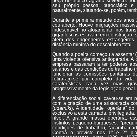
peça do tríptico agrário soviético. T
seu próprio pessoal burocrático e
naturalmente, situando-se, porém, tam
Durante a primeira metade dos anos 1
céu aberto. Houve imigrações massiv
indescritível no alojamento, nos trans
gigantescas estavam em construção, 
além dos engenheiros estrangeiros
distância mínima do descalabro total.
Quando a poeira começou a assentar (
uma violenta ofensiva antioperária. A 
empresa passaram a ter poderes absol
salários e das condições de trabalho
funcionar as comissões paritárias de
retiraram-se por completo da vida f
caraterísticas cada vez mais gra
progressivamente da legislação penal.
A diferenciação social cavou-se em pr
com a criação de uma aristocracia co
(
udarniki
). A identidade “operária” do
exclusivo a esta camada, privilegiada,
nível. A grande massa operária, es
instintos pequeno-burgueses, “preg
condições de trabalho), “açambarca
Contra o previsto nos 1º e 2º pla