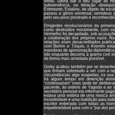
vinda. Devia dar o seu lugar às n
subserviência, na delação obsequio
Entretanto, Estaline, de objeto de esc
passou a génio universal, semideus p
pelo seu povo prostrado e reconhecido.
Dirigentes revolucionários da primei
como destruídos moralmente, com var
Vermelho foi decapitado, sob acusaçõ
a colaboração dos próprios nazis. Na
relações eram desacreditados public
com Berlim e Tóquio, o Kremlin est
manobras de aproximação diplomática 
isto enquanto decorria a guerra civil
da forma mais arrastada possível.
Gorky acabou também por se desentend
que tinham sobretudo a ver com a re
circunstâncias algo suspeitas, na su
há algum tempo em detenção domici
“confessariam” mais tarde ter delibe
paciente, às ordens de Yagoda e ao ser
secretário pessoal era informante pago
estava uma estória de uma mosca ampl
incontrolável e uma maldição para tod
escritor enterrado com todas as hon
inquebrantável para com o “pai dos pov