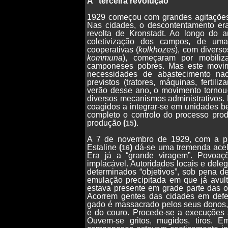
A “terceira revolução”
1929 começou com grandes agitações 
Nas cidades, o descontentamento er
revolta de Kronstadt. Ao longo do
coletivização dos campos, de um
cooperativas (
kolkhozes
), com diverso
kommuna
), começaram por mobiliz
camponeses pobres. Mas este movime
necessidades de abastecimento nac
previstos (tratores, máquinas, fertili
verão desse ano, o movimento tornou
diversos mecanismos administrativos.
coagidos a integrar-se em unidades b
completo o controlo do processo pro
produção
(
)
.
15
A 7 de novembro de 1929, com a p
Estaline
(
)
dá-se uma tremenda acel
16
Era já a “grande viragem”. Povoaçõ
implacável. Autoridades locais e del
determinados “objetivos”, sob pena 
emulação precipitada em que já avu
estava presente em grade parte das
Acorrem gentes das cidades em defe
gado é massacrado pelos seus donos, 
e do couro. Procede-se a execuções s
Ouvem-se gritos, mugidos, tiros.