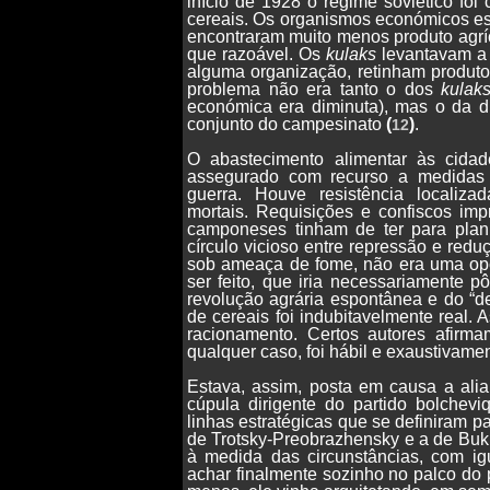
início de 1928 o regime soviético foi
cereais. Os organismos económicos est
encontraram muito menos produto agríc
que razoável. Os
kulaks
levantavam a 
alguma organização, retinham produto
problema não era tanto o dos
kulak
económica era diminuta), mas o da d
conjunto do campesinato
(
)
.
12
O abastecimento alimentar às cida
assegurado com recurso a medidas 
guerra. Houve resistência localiz
mortais. Requisições e confiscos im
camponeses tinham de ter para plani
círculo vicioso entre repressão e redu
sob ameaça de fome, não era uma opçã
ser feito, que iria necessariamente p
revolução agrária espontânea e do “de
de cereais foi indubitavelmente real.
racionamento. Certos autores afirm
qualquer caso, foi hábil e exaustivamen
Estava, assim, posta em causa a al
cúpula dirigente do partido bolchevi
linhas estratégicas que se definiram p
de Trotsky-Preobrazhensky e a de Bukh
à medida das circunstâncias, com ig
achar finalmente sozinho no palco do 