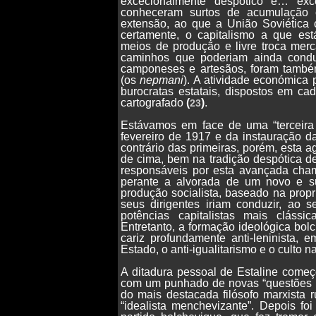
excecionalmente despótico e… exc
conheceram surtos de acumulação c
extensão, ao que a União Soviética 
certamente, o capitalismo a que es
meios de produção e livre troca merc
caminhos que poderiam ainda condu
camponeses e artesãos, foram também
(os
nepmani
). A atividade económica 
burocratas estatais, dispostos em cad
cartografado
(
)
.
23
Estávamos em face de uma “terceira 
fevereiro de 1917 e da instauração da
contrário das primeiras, porém, esta a
de cima, bem na tradição despótica de 
responsáveis por esta avançada cham
perante a alvorada de um novo e s
produção socialista, baseado na propri
seus dirigentes iriam conduzir, ao
potências capitalistas mais clássi
Entretanto, a formação ideológica bol
cariz profundamente anti-leninista, 
Estado, o anti-igualitarismo e o culto n
A ditadura pessoal de Estaline começo
com um punhado de novas “questões li
do mais destacada filósofo marxista
“idealista menchevizante”. Depois fo