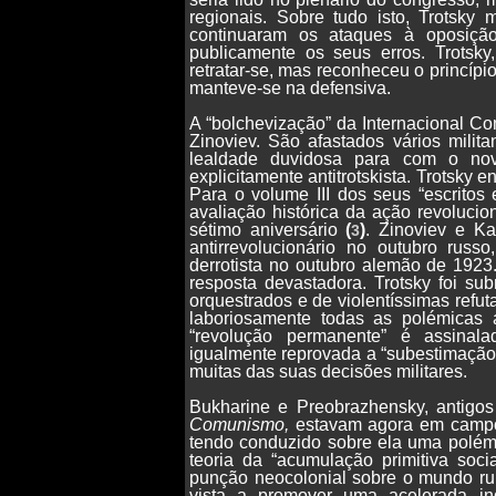
regionais. Sobre tudo isto, Trotsk
continuaram os ataques à oposição
publicamente os seus erros. Trotsky,
retratar-se, mas reconheceu o princípio
manteve-se na defensiva.
A “bolchevização” da Internacional C
Zinoviev. São afastados vários milit
lealdade duvidosa para com o nov
explicitamente antitrotskista. Trotsky 
Para o volume III dos seus “escritos
avaliação histórica da ação revoluci
sétimo aniversário
(
)
. Zinoviev e K
3
antirrevolucionário no outubro rus
derrotista no outubro alemão de 1923
resposta devastadora. Trotsky foi s
orquestrados e de violentíssimas refu
laboriosamente todas as polémicas a
“revolução permanente” é assinal
igualmente reprovada a “subestimação
muitas das suas decisões militares.
Bukharine e Preobrazhensky, antigo
Comunismo,
estavam agora em campo
tendo conduzido sobre ela uma polé
teoria da “acumulação primitiva soci
punção neocolonial sobre o mundo rura
vista a promover uma acelerada indu