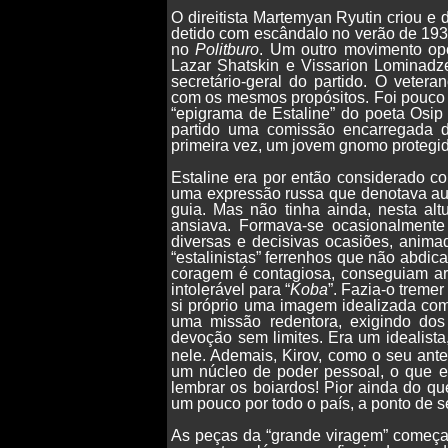
O direitista Martemyan Ryutin criou e
detido com escândalo no verão de 1932
no
Politburo
. Um outro movimento opos
Lazar Shatskin e Vissarion Lominadze
secretário-geral do partido. O veter
com os mesmos propósitos. Foi pouco 
“epigrama de Estaline” do poeta Osi
partido uma comissão encarregada d
primeira vez, um jovem gnomo protegid
Estaline era por então considerado c
uma expressão russa que denotava aut
guia. Mas não tinha ainda, nesta alt
ansiava. Formava-se ocasionalment
diversas e decisivas ocasiões, anima
“estalinistas” ferrenhos que não abdi
coragem é contagiosa, conseguiam arr
intolerável para “
Koba
”. Fazia-o treme
si próprio uma imagem idealizada com
uma missão redentora, exigindo do
devoção sem limites.
Era um idealista
nele. Ademais, Kirov, como o seu ante
um núcleo de poder pessoal, o que e
lembrar os boiardos! Pior ainda do q
um pouco por todo o país, a ponto de 
As peças da “grande viragem” começa