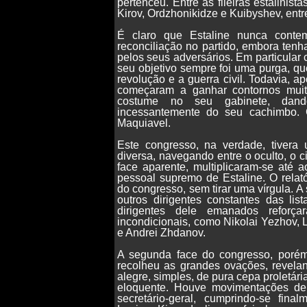
pertenceu. Entre as fileiras estalinist
Kirov, Ordzhonikidze e Kuibyshev, entr
É claro que Estaline nunca conte
reconciliação no partido, embora tenh
pelos seus adversários. Em particular
seu objetivo sempre foi uma purga, qu
revolução e a guerra civil. Todavia, 
começaram a ganhar contornos muito
costume no seu gabinete, dand
incessantemente do seu cachimbo. 
Maquiavel.
Este congresso, na verdade, tivera
diversa, navegando entre o oculto, o ci
face aparente, multiplicaram-se até
pessoal supremo de Estaline. O relató
do congresso, sem tirar uma vírgula. A 
outros dirigentes constantes das lis
dirigentes dele emanados refor
incondicionais, como Nikolai Yezhov, L
e Andrei Zhdanov.
A segunda face do congresso, porém
recolheu as grandes ovações, revelan
alegre, simples, de pura cepa proletári
eloquente. Houve movimentações de
secretário-geral, cumprindo-se fina