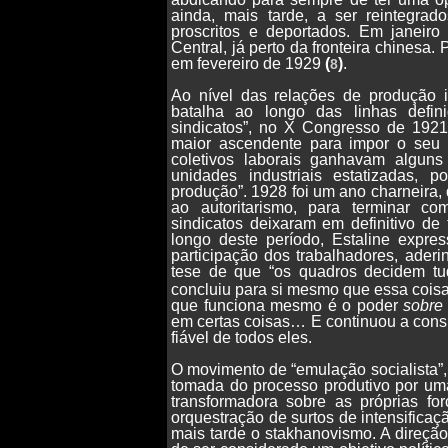
ainda, mais tarde, a ser reintegrado
proscritos e deportados. Em janeir
Central, já perto da fronteira chinesa.
em fevereiro de 1929
(
)
.
8
Ao nível das relações de produção i
batalha ao longo das linhas defin
sindicatos”, no X Congresso de 1921
maior ascendente para impor o seu d
coletivos laborais ganhavam alguns
unidades industriais estatizadas, 
produção”. 1928 foi um ano charneira, 
ao autoritarismo, para terminar co
sindicatos deixaram em definitivo de 
longo deste período, Estaline expres
participação dos trabalhadores, ader
tese de que “os quadros decidem t
concluiu para si mesmo que essa coisa
que funciona mesmo é o poder
sobre
em certas coisas… E continuou a consid
fiável de todos eles.
O movimento de “emulação socialista”,
tomada do processo produtivo por um
transformadora sobre as próprias fo
orquestração de surtos de intensificaç
mais tarde o stakhanovismo. A direção