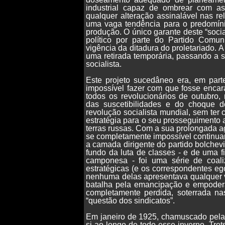
industrial capaz de ombrear com as
qualquer alteração assinalável nas 
uma vaga tendência para o predomínio
produção. O único garante deste “soc
político por parte do Partido Comun
vigência da ditadura do proletariado.
uma retirada temporária, passando a s
socialista.
Este projeto sucedâneo era, em parte
impossível fazer com que fosse enc
todos os revolucionários de outubro
das suscetibilidades e do choque d
revolução socialista mundial, sem te
estratégia para o seu prosseguimento 
terras russas. Com a sua prolongada ag
se completamente impossível continuar
a camada dirigente do partido bolchev
fundo da luta de classes - e de uma f
camponesa - foi uma série de coali
estratégicas (e os correspondentes eg
nenhuma delas apresentava qualquer v
batalha pela emancipação e empoderam
completamente perdida, soterrada na
“questão dos sindicatos”.
Em janeiro de 1925, chamuscado pela “
si ao longo de todo esse inverno, Tro