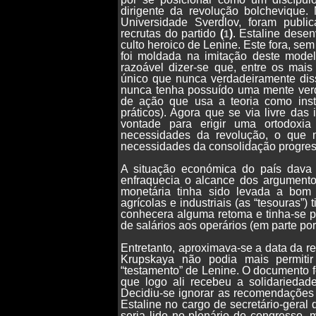
dirigente da revolução bolchevique
Universidade Sverdlov, foram publ
recrutas do partido
(
)
. Estaline dese
1
culto heroico de Lenine. Este fora, sem
foi moldada na imitação deste mo
razoável dizer-se que, entre os mais
único que nunca verdadeiramente diss
nunca tenha possuído uma mente ver
de ação que usa a teoria como inst
práticos). Agora que se via livre da
vontade para erigir uma ortodoxi
necessidades da revolução, o que 
necessidades da consolidação progress
A situação económica do país dava 
enfraquecia o alcance dos argument
monetária tinha sido levada a bom 
agrícolas e industriais (as “tesouras”) 
conhecera alguma retoma e tinha-se p
de salários aos operários (em parte po
Entretanto, aproximava-se a data da r
Krupskaya não podia mais permiti
“testamento” de Lenine. O documento foi
que logo ali recebeu a solidarieda
Decidiu-se ignorar as recomendações 
Estaline no cargo de secretário-geral
seria lido no plenário do congresso,