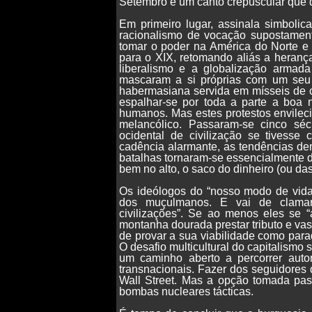
Setembro é um canto crepuscular que d
Em primeiro lugar, assinala simbolic
racionalismo de vocação supostamen
tomar o poder na América do Norte e 
para o XIX, retomando aliás a heranç
liberalismo e a globalização armada (
mascaram a si próprias com um seu ú
habermasiana servida em mísseis de c
espalhar-se por toda a parte a boa 
humanos. Mas estes protestos envilec
melancólico. Passaram-se cinco s
ocidental de civilização se tivess
cadência alarmante, as tendências de
batalhas tornaram-se essencialmente d
bem no alto, o saco do dinheiro (ou da
Os ideólogos do “nosso modo de vida”
dos muçulmanos. E vai de clamar
civilizações”. Se ao menos eles se 
montanha dourada prestar tributo e va
de provar a sua viabilidade como para
O desafio multicultural do capitalismo
um caminho aberto a percorrer au
transnacionais. Fazer dos seguidores 
Wall Street. Mas a opção tomada pass
bombas nucleares tácticas.