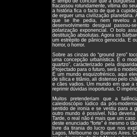
É tempo de concluir que a burguesia
fracassou rotundamente, vítima do se
a história fica o facto de que a cupid
de erguer uma civilização planetária.
que se lhe pedia, nem revelou a 
desenvolvimento desigual passou-
polarização exponencial. O bolo as
destituição absolutas. Agora os bárb
um estrépito de pânico genocida. E o
horror, o horror.
Sobre as cinzas do “ground zero” to
uma concepção urbanística. É o mo
quartzo”, caracterizado pela dispari
Projectado para o futuro, será o modelo
É um mundo esquizofrénico, aqui elev
de sílica e titânio, ali distenso pelo 
e cães vadios. Um mundo em que a sa
reprimir dúvidas inoportunas. O impéri
Muitos pretenderiam que a falênci
caleidoscópio lúdico da pós-moderni
sentido de ironia e se vestiu para a
outro mundo é possível. Não deveria 
Tarde, o real não é mais que um caso 
deste enunciado “forte” é mesmo o tã
livre da tirania do lucro que nos ex
Lagos, Melbourne ou Buenos Aires. Co