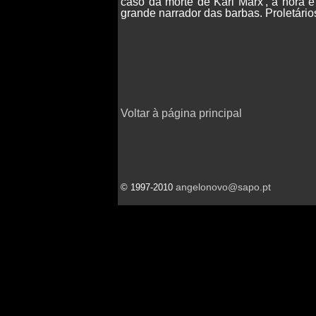
caso da morte de Karl Marx', a hora 
grande narrador das barbas. Proletários
Voltar à página principal
angelonovo@sapo.pt
© 1997-2010